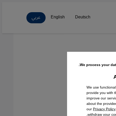
عربي
English
Deutsch
فة
We process your dat
A
Facebo
We use functional
provide you with 
improve our servi
about the provide
our
Privacy Policy
withdraw your con