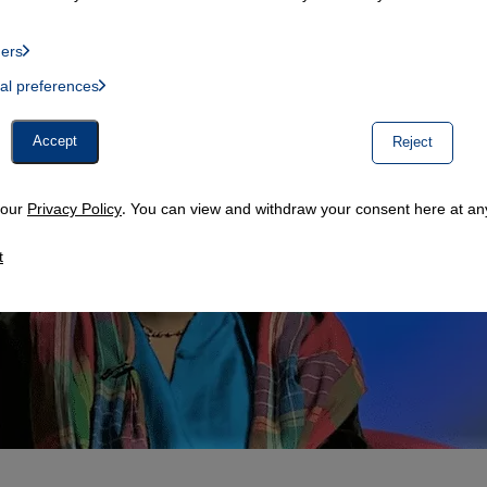
ders
List of providers:
ual preferences
, Twitter Embed, Youtube Embed
Accept
Reject
n our
Privacy Policy
. You can view and withdraw your consent here at any
t