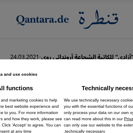
آزادي" للكاتبة الشجاعة أرونداتي روي
·
24.03.2021
را مودي يدفع الهند إلى حا
a and use cookies.
ll functions
Technically neces
ok Embed / Facebook Connect
Accept
Google Tag Manager
 and marketing cookies to help
We use technically necessary cookie
Twitter Embed
the best website experience and
you with the essential functions of o
Instagram Embed
ce to you. For more information
only process your data on our own 
Youtube Embed
عربي
English
rs and how they work, please see
can read more about this in our
Priv
Google Maps Embed
. Click 'Accept' to agree. You can
can only use our website to the extent
sent at any time.
technically necessary.