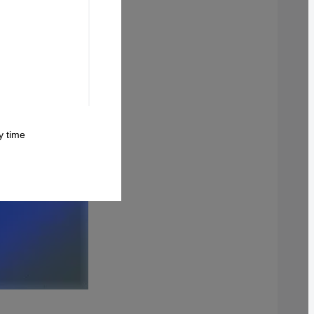
 time.