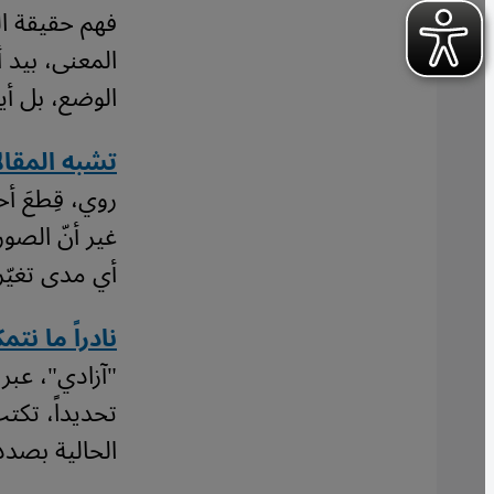
فهم حقيقة ال
المعنى، بيد
الوضع، بل أي
تشبه المقا
روي، قِطعَ أ
غير أنّ الصو
أي مدى تغيّر
نادراً ما نتم
"آزادي"، عبر
تحديداً، تكت
الحالية بصد