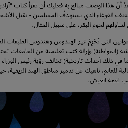
ُ أنّ هذا الوصف مبالغ به فعليك أن تقرأ كتاب "آزادي"
 بعنف الغوغاء الذي يستهدفُ المسلمين - بقتل الأش
 لتناولهم لحوم البقر، على سبيل المثال.
قوانين التي تَحْرِمُ غير الهندوس وهندوس الطبقات الد
ية (المواطنة) وإزالة كتب تعليمية من الجامعات تحت
(بما في ذلك أحداث تاريخية) تخالف رؤية رئيس الوزراء
لية للعالم، ناهيك عن تدمير مناطق الهند الريفية، ح
ب لقمةِ العيشِ.