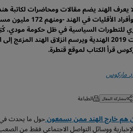
 يعرف الهند يضم مقالات ومحاضرات لكاتبة هند
عن الفقراء وأفراد الأقليات في الهن
 للتطورات السياسية في ظل حكومة مودي، كُتِبَ
قبل انتخابات 2019 الهندية ويرسم انزلاق الهند المزعج إ
كوس قرأ الكتاب لموقع قنطرة.
د ماركوس
الطباعة
مشاركة المقال
ن هم خارج الهند ممن يسمعون
حول ما يحدث في ه
 الإخبارية ووسائل التواصل الاجتماعي فقط من الصعب 