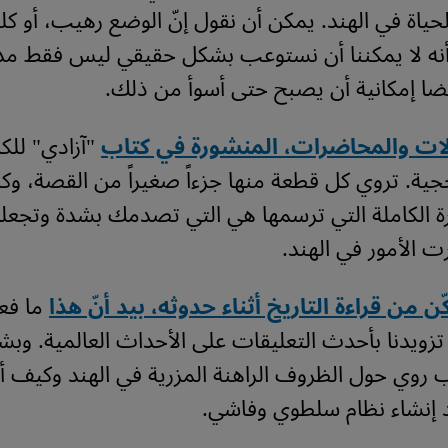
حياة في الهند. يمكن أن نقول إنّ الوضع رهيب، أو كل
 أنه لا يمكننا أن نستوعب بشكل حقيقي ليس فقط م
ضا إمكانية أن يصبح حتى أسوأ من ذلك.
لات والمحاضرات، المنشورة في كتاب
"آزادي" للكا
حجية. تروي كل قطعة منها جزءاً صغيراً من القصة، وكل
رة الكاملة التي ترسمها هي التي تصدمك بشدة وتجعلك
ت الأمور في الهند.
كّن من قراءة التاريخ أثناء حدوثه، بيد أنّ هذا
ما فع
 تزويدنا بأحدث التعليقات على الأحداث العالمية. وبش
ب روي حول الظروف الراهنة المزرية في الهند وكيف أن
د إنشاء نظام سلطوي وفاشي.