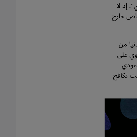
. إذ لا
خاص خارج
نيا من
وي على
 مودي
يث تكافح