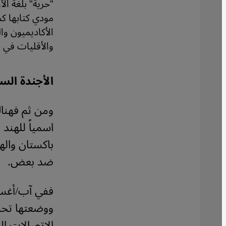
"حرية" بلغة ال
مودي كتابها كم
الأكاديميون وا
والأقليات في 
الأجندة السي
ومن ثم فهناك
اسمياً للهند
باكستان واله
ضد بعض.
ووضعتها تحت 
الاتصالات ال