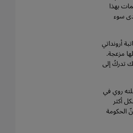
مات بهذا
دى سوء
تبة أرونداتي
ها مزعجة.
 تدركُ إلى
لته روي في
كل أكثر
ّ الحكومة