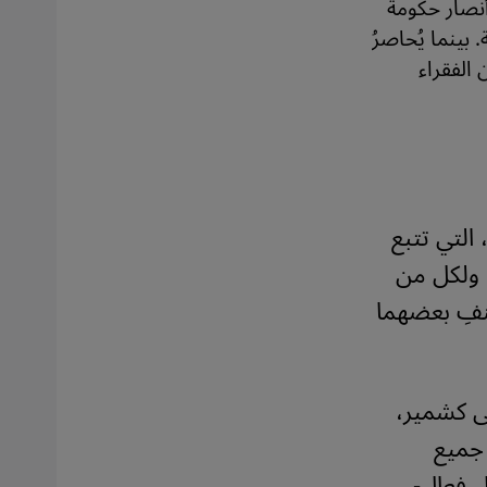
 أنصار حكومة
بينما يُحاصرُ
الفقراء
التي تتبع
. ولكل من
نفِ بعضهما
يش إلى كشمير،
 جميع
ل فعال-