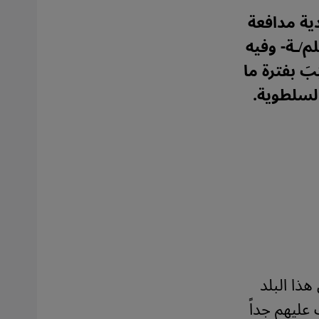
ية مدافعة
د -ومنهم 172 مليون مسلم/ـة- وفيه
 بفترة ما
لى السلطوية.
ذا البلد
عليهم جداً