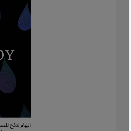
اتهام لاذع للص