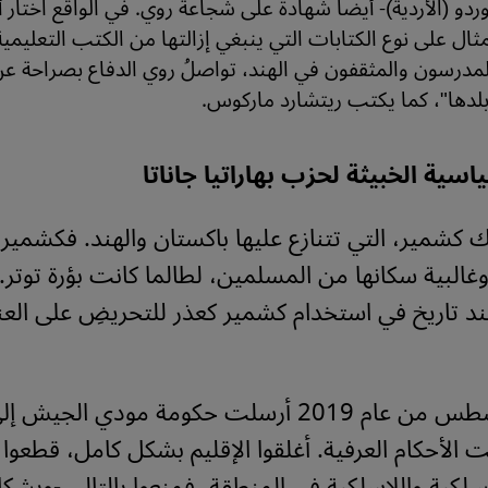
أوردو (الأردية)- أيضاً شهادة على شجاعة روي. في الواقع اختار
ثال على نوع الكتابات التي ينبغي إزالتها من الكتب التعليمية. 
لمدرسون والمثقفون في الهند، تواصلُ روي الدفاع بصراحة عن 
بلدها"، كما يكتب ريتشارد ماركوس.
اسية الخبيثة لحزب بهاراتيا جاناتا
 كشمير، التي تتنازع عليها باكستان والهند. فكشمير، 
 وغالبية سكانها من المسلمين، لطالما كانت بؤرة توتر
ند تاريخ في استخدام كشمير كعذر للتحريضِ على الع
ففي آب/أغسطس من عام 2019 أرسلت حكومة مودي الج
الأحكام العرفية. أغلقوا الإقليم بشكل كامل، قطعوا
سلكية واللاسلكية في المنطقةِ، فمنعوا بالتالي -وبشك