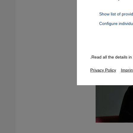
Show list of provi
Configure individ
Connect, Google Maps Embed, Google Tag Manager, Instagram Embed
Read all the details i
Privacy Policy
Imprin