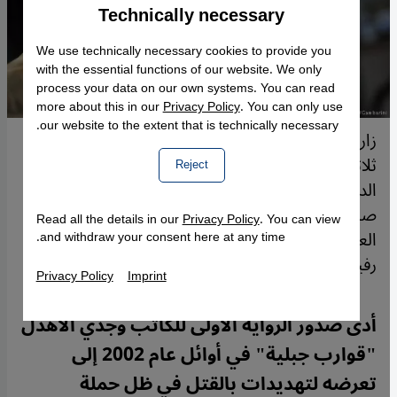
Technically necessary
Accept
Google Maps Embed
We use technically necessary cookies to provide you
with the essential functions of our website. We only
process your data on our own systems. You can read
more about this in our
Privacy Policy
. You can only use
our website to the extent that is technically necessary.
زار غونتر غراس اليمن لحضور مؤتمر أدبي، وبصحبته
ثلاثون أديباً من ألمانيا والنمسا وسويسرا، ووجّهت لهم
Reject
الدعوة للقاء رئيس الجمهورية السابق (علي عبدالله
صالح). تمّ اللقاء، الذي حضره أيضاً عدد كبير من الأدباء
Read all the details in our
Privacy Policy
. You can view
العرب، وأراد الرئيس اليمني، منح غونتر غراس وساماً
and withdraw your consent here at any time.
رفيعاً
Privacy Policy
Imprint
أدى صدور الرواية الأولى للكاتب وجدي الأهدل
"قوارب جبلية" في أوائل عام 2002 إلى
تعرضه لتهديدات بالقتل في ظل حملة