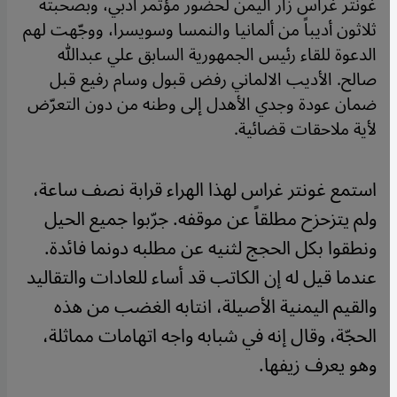
غونتر غراس زار اليمن لحضور مؤتمر أدبي، وبصحبته
ثلاثون أديباً من ألمانيا والنمسا وسويسرا، ووجّهت لهم
الدعوة للقاء رئيس الجمهورية السابق علي عبدالله
صالح. الأديب الالماني رفض قبول وسام رفيع قبل
ضمان عودة وجدي الأهدل إلى وطنه من دون التعرّض
لأية ملاحقات قضائية.
استمع غونتر غراس لهذا الهراء قرابة نصف ساعة،
ولم يتزحزح مطلقاً عن موقفه. جرّبوا جميع الحيل
ونطقوا بكل الحجج لثنيه عن مطلبه دونما فائدة.
عندما قيل له إن الكاتب قد أساء للعادات والتقاليد
والقيم اليمنية الأصيلة، انتابه الغضب من هذه
الحجّة، وقال إنه في شبابه واجه اتهامات مماثلة،
وهو يعرف زيفها
.