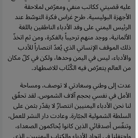
عليه قضيتي ككاتب منفي ومعرّض لملاحقة
الأجهزة البوليسية. طرح غراس فكرة التوسّط عند
الرئيس اليمني على وفد الأدباء الناطقين باللغة
الألمانية، ووجد منهم ترحيباً بالفكرة، ومن ثم اتخذّ
ذلك الموقف الإنساني الذي يُعدّ انتصاراً للأدب
والأدباء، ليس في اليمن وحدها، ولكن في كلّ مكان
من العالم يتعرّض فيه الكُتّاب للاضطهاد
.
عدت إلى وطني وسعادتي لا توصف، ومساحة
الأمل في نفسي بحجم آلاف الشموس. لقد تحقّق
لنا نحن الأدباء اليمنيين انتصارٌ لا يقدّر بثمن على
السلطة الشمولية الجبّارة. وعادت دار النشر للعمل،
وتنفّس أصدقائي الذين كانوا يُحاكمون الصعداء،
واحتفلنا في اتحاد الأدباء والكتاب اليمنيين، الذي