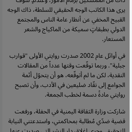
ذاك من المُمسكين بزمام الأمور، وعندئذٍ سوف
يرى هذا الكاتب الوجه الحقيقي للسلطة، ذاك الوجه
القبيح المخفي عن أنظار عامة الناس والمجتمع
الدولي بطبقاتٍ سميكة من الماكياج والشعر
المستعار
.
في أوائل عام 2002 صدرت روايتي الأولى
"
قوارب
جبلية". وربما توقّعت وقتها عدداً من المقالات
النقدية، لكن ما لم أتوقّعه، هو أن يتحوّل أئمة
الجوامع إلى نقّاد ضليعين في الأدب، وأن تصبح
روايتي مادةً دسمة لخطب الجمعة
.
شاركت وزارة الثقافة اليمنية في الحفلة، ورفعت
قضية ضدّي مُطالبة بمحاكمتي، واستدعتني النيابة
للتحقيق. وجرى إغلاق دار النشر التي صدرت عنها