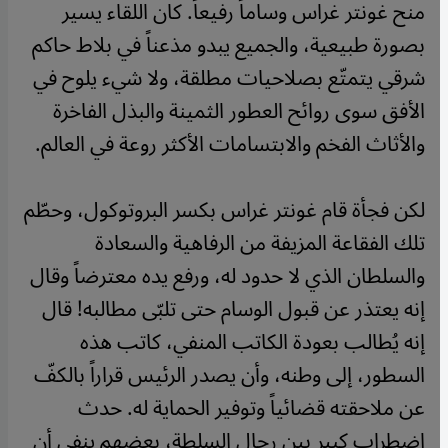
منح غونتر غراس وساماً رفيعاً. كان اللقاء يسير
بصورة طبيعية، والجميع يبدو مذعناً في بلاط حاكم
شرقي يتمتّع بصلاحيات مطلقة، ولا شيء يلوح في
الأفق سوى روائح العطور الثمينة والبذل الفاخرة
والأثاث الفخم والابتسامات الأكثر روعة في العالم
.
لكن فجأة قام غونتر غراس بكسر البروتوكول، وحطّم
تلك الفقاعة المزيفة من الرفاهية والسعادة
والسلطان الذي لا حدود له، ورفع يده معترضاً وقال
إنه يعتذر عن قبول الوسام حتى تلبّى مطالبه! قال
إنه يُطالب بعودة الكاتب المنفي، كاتب هذه
السطور، إلى وطنه، وأن يصدر الرئيس قراراً بالكفّ
عن ملاحقته قضائياً وتوفير الحماية له. حدث
اضطراب كبير بين رجال السلطة، بعضهم ينفي أن