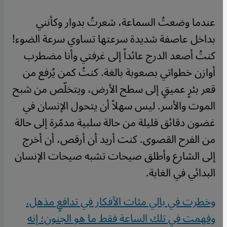
عندما وضعتُ السماعة، شعرتُ بدوار وكأنني
بداخل عاصفة شديدة سرعتها تساوي سرعة الضوء!
كنتُ أصعد الدرج عائداً إلى غرفتي وأنا مضطرب
أوازن خطواتي بصعوبة بالغة. كنتُ كمن يُرفع من
قعر بئرٍ عميقٍ إلى سطح الأرض، ويتخلّص من شبح
الموت والأسر. ليس سهلاً أن يتحول الإنسان في
غضون دقائق قليلة من حالة سلبية مدمّرة إلى حالة
من الفرح القصوى. كنت أريد أن أرقص، أن أخرج
إلى الشارع وأطلق صيحات تشبه صيحات الإنسان
البدائي في الغابة
.
وخطرت في بالي مئات الأفكار في تدافعٍ مذهل،
وفهمت في تلك الساعة فقط ما هو الجنون؛ إنه