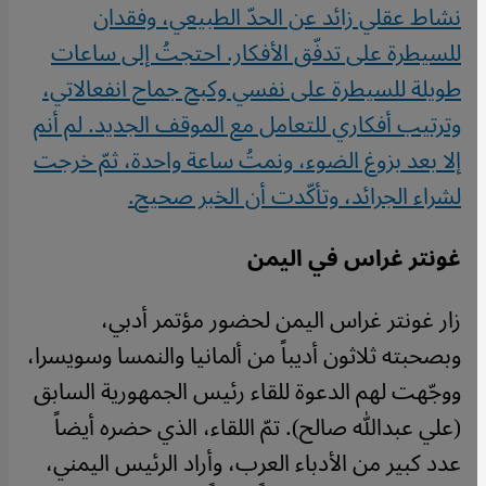
نشاط عقلي زائد عن الحدّ الطبيعي، وفقدان
للسيطرة على تدفّق الأفكار. احتجتُ إلى ساعات
طويلة للسيطرة على نفسي وكبح جماح انفعالاتي،
وترتيب أفكاري للتعامل مع الموقف الجديد. لم أنم
إلا بعد بزوغ الضوء، ونمتُ ساعة واحدة، ثمّ خرجت
لشراء الجرائد، وتأكّدت أن الخبر صحيح
.
غونتر غراس في اليمن
زار غونتر غراس اليمن لحضور مؤتمر أدبي،
وبصحبته ثلاثون أديباً من ألمانيا والنمسا وسويسرا،
ووجّهت لهم الدعوة للقاء رئيس الجمهورية السابق
(علي عبدالله صالح). تمّ اللقاء، الذي حضره أيضاً
عدد كبير من الأدباء العرب، وأراد الرئيس اليمني،