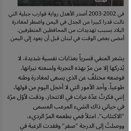
في 2002-2003 أصدر الأهدل رواية قوارب جبلية التي
نالت قدرا كبيرا من الجدل في اليمن واضطر لمغادرة
البلاد بسبب تهديدات من المحافظين المتطرفين.
أمضى بعض الوقت في لبنان قبل أن يعود إلى اليمن
يشعر المنفي قسرياً بعذابات نفسية شديدة، لا
يُدركها إلا من مرّ بهذه التجربة ولسعته نيرانها.
فوضعه مختلفٌ عن الذي يسعى لمغادرة وطنه
طوعياً. وأحد الأمور التي لا أخجل اليوم من قولها،
إنني فكرتُ عدّة مرات في الانتحار. وذقت لأوّل مرّة
في حياتي ذاك الشيء المرعب المسمى
"الاكتئاب". امتلأ فمي بطعمه المرّ الرديء،
ووصلتُ إلى الدرجة "صفر" وفقدت الرغبة في