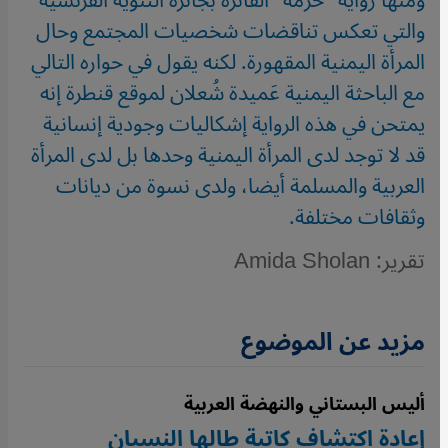
ومنها رواية "حُرْمَة" الفائزة بجائزة التنويه الفرنسية
والتي تعكس تناقضات شخصيات المجتمع وحال
المرأة اليمنية المقهورة. لكنه يقول في حواره التالي
مع الباحثة اليمنية عَميدة شُعلان لموقع قنطرة إنه
يمتحن في هذه الرواية إشكاليات وجودية إنسانية
قد لا توجد لدى المرأة اليمنية وحدها بل لدى المرأة
العربية والمسلمة أيضا، ولدى نسوة من ديانات
وثقافات مختلفة.
تقرير: Amida Sholan
مزيد عن الموضوع
أليس البستاني والنهضة العربية
إعادة اكتشاف كاتبة طالها النسيان