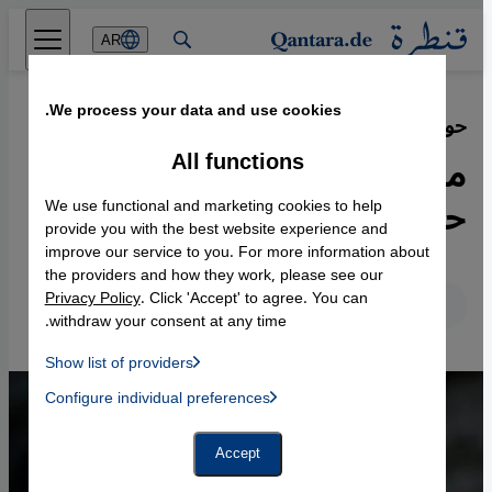
Direkt zum Inhalt springen
AR
We process your data and use cookies.
‏حوار الثقافات بين ألمانيا واليمن
·
24.04.2016
All functions
ما فعله غونتر غراس من أجل
حرية التعبير في اليمن
We use functional and marketing cookies to help
provide you with the best website experience and
improve our service to you. For more information about
the providers and how they work, please see our
Privacy Policy
. Click 'Accept' to agree. You can
عربي
English
Deutsch
withdraw your consent at any time.
Show list of providers
List of providers:
Configure individual preferences
Facebook Embed / Facebook Connect
 Manager, Instagram Embed, Twitter Embed, Youtube Embed
Google Tag Manager
Twitter Embed
Accept
Instagram Embed
Youtube Embed