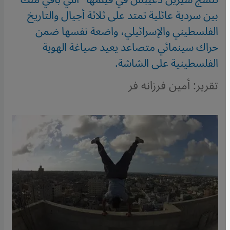
بين سردية عائلية تمتد على ثلاثة أجيال والتاريخ
الفلسطيني والإسرائيلي، واضعة نفسها ضمن
حراك سينمائي متصاعد يعيد صياغة الهوية
الفلسطينية على الشاشة.
تقرير: أمين فرزانه فر