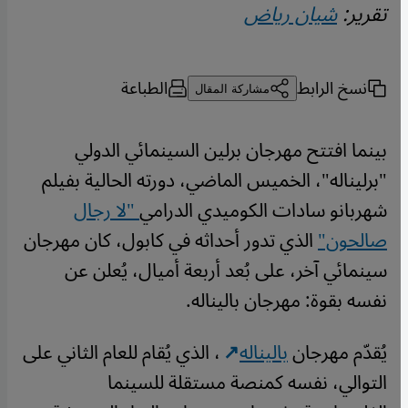
تقرير:
شيان رياض
نسخ الرابط
الطباعة
مشاركة المقال
بينما افتتح مهرجان برلين السينمائي الدولي
"برليناله"، الخميس الماضي، دورته الحالية بفيلم
شهربانو سادات الكوميدي الدرامي
"لا رجال
صالحون"
الذي تدور أحداثه في كابول، كان مهرجان
سينمائي آخر، على بُعد أربعة أميال، يُعلن عن
نفسه بقوة: مهرجان باليناله.
يُقدّم مهرجان
باليناله
، الذي يُقام للعام الثاني على
التوالي، نفسه كمنصة مستقلة للسينما