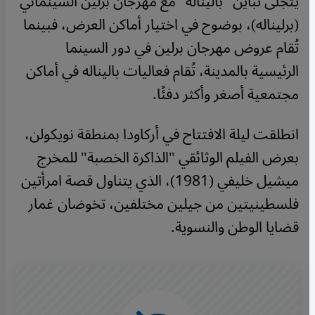
يتجلى تباين "باليناله" مع مهرجان برلين السينمائي
(برليناله)، بوضوح في اختيار أماكن العرض، فبينما
تُقام عروض مهرجان برلين في دور السينما
الرئيسية بالمدينة، تُقام فعاليات باليناله في أماكن
مجتمعية أصغر وأكثر دفئًا.
انطلقت ليلة الافتتاح في أركاودا بمنطقة نويكولن،
بعرض الفيلم الوثائقي "الذاكرة الخصبة" للمخرج
ميشيل خليفي (1981)، الذي يتناول قصة امرأتين
فلسطينيتين من جيلين مختلفين، تخوضان غمار
قضايا الوطن والنسوية.