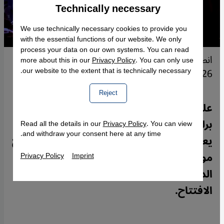
Technically necessary
Accept
Google Maps Embed
We use technically necessary cookies to provide you
with the essential functions of our website. We only
process your data on our own systems. You can read
انطلاق باليناله في قبو أركاودا، برلين، 12 فبراير/شباط
more about this in our
Privacy Policy
. You can only use
our website to the extent that is technically necessary.
2026. (Photo: Palinale / Marie-Alice Morel)
Reject
على وقع الجدل المتجدد حول موقف مهرجان
برلين السينمائي من القضية الفلسطينية،
Read all the details in our
Privacy Policy
. You can view
and withdraw your consent here at any time.
يعود مهرجان باليناله في دورته الثانية ببرنامج
موسّع من الأفلام والمعارض والحوارات
Privacy Policy
Imprint
الدولية. ينقل شايان رياض انطباعاته من ليلة
الافتتاح.