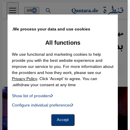
Direkt zum Inhalt springen
AR
We process your data and use cookies.
مهرجان باليناله السينمائي في برلين
·
19.02.2026
بديل بنكهة سياسية
All functions
We use functional and marketing cookies to help
provide you with the best website experience and
improve our service to you. For more information about
عربي
English
Deutsch
the providers and how they work, please see our
Privacy Policy
. Click 'Accept' to agree. You can
withdraw your consent at any time.
Show list of providers
List of providers:
Configure individual preferences
Facebook Embed / Facebook Connect
 Manager, Instagram Embed, Twitter Embed, Youtube Embed
Google Tag Manager
Twitter Embed
Accept
Instagram Embed
Youtube Embed