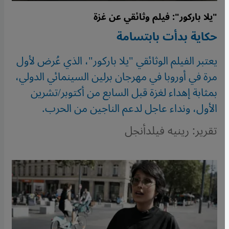
"يلا باركور": فيلم وثائقي عن غزة
حكاية بدأت بابتسامة
يعتبر الفيلم الوثائقي "يلا باركور"، الذي عُرض لأول
مرة في أوروبا في مهرجان برلين السينمائي الدولي،
بمثابة إهداء لغزة قبل السابع من أكتوبر/تشرين
الأول، ونداء عاجل لدعم الناجين من الحرب.
تقرير: رينيه فيلدأنجل