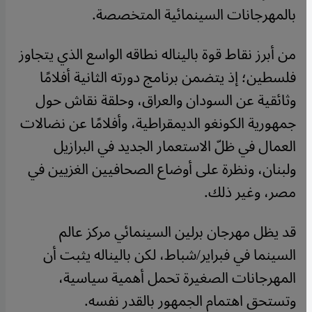
بالمهرجانات السينمائية المتخصصة.
من أبرز نقاط قوة باليناله نطاقه الواسع الذي يتجاوز
فلسطين؛ إذ يتضمن برنامج دورته الثانية أفلامًا
وثائقية عن السودان والعراق، وحلقة نقاش حول
جمهورية الكونغو الديمقراطية، وأفلامًا عن نضالات
العمال في ظلّ الاستعمار الجديد في البرازيل
ولبنان، ونظرة على أوضاع الصحافيين الغزيين في
مصر، وغير ذلك.
قد يظل مهرجان برلين السينمائي مركز عالم
السينما في فبراير/شباط، لكن باليناله يثبت أن
المهرجانات الصغيرة تحمل أهمية سياسية،
وتستحق اهتمام الجمهور بالقدر نفسه.