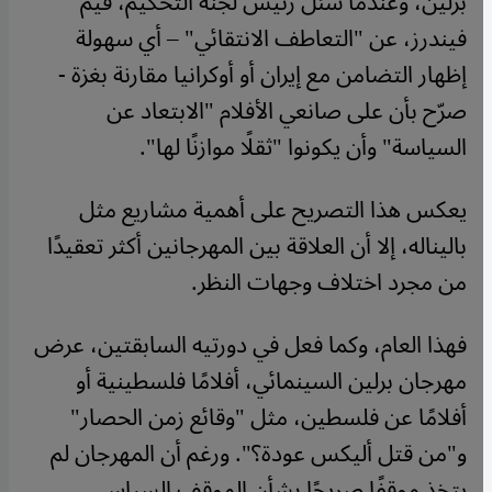
برلين، وعندما سُئل رئيس لجنة التحكيم، فيم
فيندرز، عن "التعاطف الانتقائي" – أي سهولة
إظهار التضامن مع إيران أو أوكرانيا مقارنة بغزة -
صرّح بأن على صانعي الأفلام "الابتعاد عن
السياسة" وأن يكونوا "ثقلًا موازنًا لها".
يعكس هذا التصريح على أهمية مشاريع مثل
باليناله، إلا أن العلاقة بين المهرجانين أكثر تعقيدًا
من مجرد اختلاف وجهات النظر.
فهذا العام، وكما فعل في دورتيه السابقتين، عرض
مهرجان برلين السينمائي، أفلامًا فلسطينية أو
أفلامًا عن فلسطين، مثل "وقائع زمن الحصار"
و"من قتل أليكس عودة؟". ورغم أن المهرجان لم
يتخذ موقفًا صريحًا بشأن الموقف السياسي