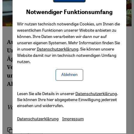
Youtube Embed
Akzeptieren
Notwendiger Funktionsumfang
Google Maps Embed
Wir nutzen technisch notwendige Cookies, um Ihnen die
wesentlichen Funktionen unserer Website anbieten zu
können. Ihre Daten verarbeiten wir dann nur auf
Aus Furcht vor neuen gewaltsamen
unseren eigenen Systemen. Mehr Information finden Sie
in unserer
Datenschutzerklärung
. Sie können unsere
Unruhen und Anschlägen bleiben viele
Website damit nur im technisch notwendigen Umfang
Ägypter der diesjährigen Buchmesse fern.
nutzen.
Verleger beklagen unzumutbare Zustände
und Planlosigkeit. Eindrücke von Amira El
Ablehnen
Ahl aus Kairo
Lesen Sie alle Details in unserer
Datenschutzerklärung
.
Sie können Ihre hier abgegebene Einwilligung jederzeit
einsehen und widerrufen.
Von
Amira El Ahl
Datenschutzerklärung
Impressum
Link
Drucken
Teilen