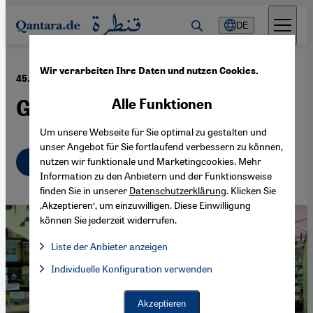
Direkt zum Inhalt springen
DE
Wir verarbeiten Ihre Daten und nutzen Cookies.
·
03.02.2014
45. Internationale Buchmesse in Kairo 2014
Gähnende Leere
Alle Funktionen
Um unsere Webseite für Sie optimal zu gestalten und
unser Angebot für Sie fortlaufend verbessern zu können,
Deutsch
English
nutzen wir funktionale und Marketingcookies. Mehr
عربي
Information zu den Anbietern und der Funktionsweise
finden Sie in unserer
Datenschutzerklärung
. Klicken Sie
‚Akzeptieren‘, um einzuwilligen. Diese Einwilligung
können Sie jederzeit widerrufen.
Liste der Anbieter anzeigen
Liste der Anbieter:
Individuelle Konfiguration verwenden
Facebook Embed / Facebook Connect
Facebook Embed / Facebook Connect, Google Maps Embed, Go
Google Tag Manager
Twitter Embed
Akzeptieren
Instagram Embed