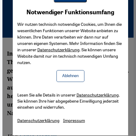
Youtube Embed
Akzeptieren
Notwendiger Funktionsumfang
Google Maps Embed
Wir nutzen technisch notwendige Cookies, um Ihnen die
wesentlichen Funktionen unserer Website anbieten zu
können. Ihre Daten verarbeiten wir dann nur auf
unseren eigenen Systemen. Mehr Information finden Sie
in unserer
Datenschutzerklärung
. Sie können unsere
In den letzten zehn Jahren hat ein sensibles
Website damit nur im technisch notwendigen Umfang
Thema zunehmend an Aufmerksamkeit
nutzen.
gewonnen: Araber als "Täter im Holocaust".
Ablehnen
Was wussten sie? Und wie viele handelten
aus Überzeugung? Beide Fragen sind bis
Lesen Sie alle Details in unserer
Datenschutzerklärung
.
heute offen. Vielmehr ist das Thema selbst
Sie können Ihre hier abgegebene Einwilligung jederzeit
unter Historikern in den Strudel des
einsehen und widerrufen.
Nahost-Konflikts geraten.
Datenschutzerklärung
Impressum