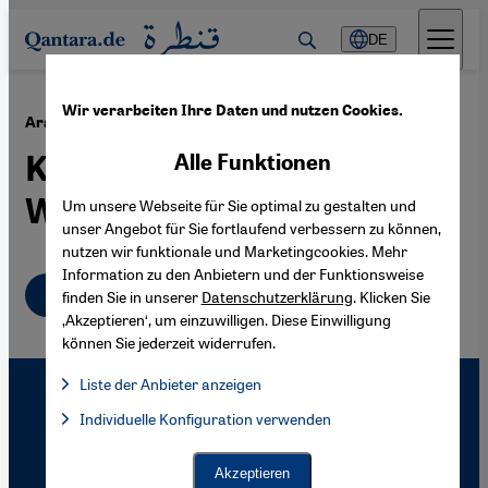
Direkt zum Inhalt springen
DE
Wir verarbeiten Ihre Daten und nutzen Cookies.
·
01.12.2010
Araber und Nazi-Deutschland
Kollaborateure und
Alle Funktionen
Widersacher
Um unsere Webseite für Sie optimal zu gestalten und
unser Angebot für Sie fortlaufend verbessern zu können,
nutzen wir funktionale und Marketingcookies. Mehr
Information zu den Anbietern und der Funktionsweise
Deutsch
finden Sie in unserer
Datenschutzerklärung
. Klicken Sie
‚Akzeptieren‘, um einzuwilligen. Diese Einwilligung
können Sie jederzeit widerrufen.
Liste der Anbieter anzeigen
Liste der Anbieter:
Individuelle Konfiguration verwenden
Facebook Embed / Facebook Connect
Facebook Embed / Facebook Connect, Google Maps Embed, Go
Google Tag Manager
Twitter Embed
Akzeptieren
Instagram Embed