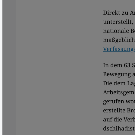
Direkt zu A
unterstellt
nationale B
maßgebliche
Verfassungs
In dem 63 S
Bewegung au
Die dem La
Arbeitsgeme
gerufen wo
erstellte B
auf die Ver
dschihadis