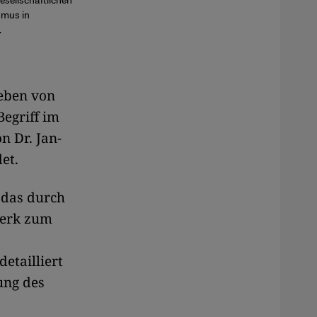
smus in
.
geben von
Begriff im
n Dr. Jan-
et.
 das durch
werk zum
etailliert
ung des