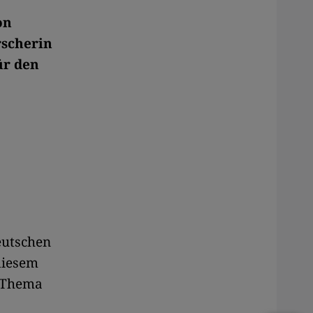
on
rscherin
ür den
utschen
diesem
m Thema