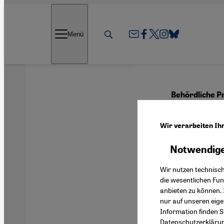
Direkt zum Inhalt springen
Menü
Behördliche P
Prüfe
Wir verarbeiten Ih
Notwendige
Deutsch
Wir nutzen technisc
die wesentlichen Fu
anbieten zu können. 
nur auf unseren eig
Information finden S
Datenschutzerkläru