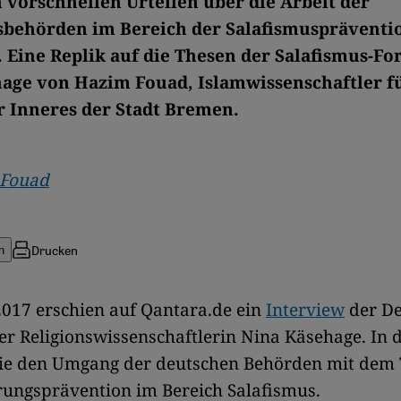
n vorschnellen Urteilen über die Arbeit der
sbehörden im Bereich der Salafismuspräventi
 Eine Replik auf die Thesen der Salafismus-Fo
age von Hazim Fouad, Islamwissenschaftler f
r Inneres der Stadt Bremen.
Fouad
Drucken
n
017 erschien auf Qantara.de ein
Interview
der De
er Religionswissenschaftlerin Nina Käsehage. In 
e sie den Umgang der deutschen Behörden mit de
rungsprävention im Bereich Salafismus.