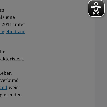
en
ls eine
s 2011 unter
agebild zur
che
kterisiert.
 Leben
zverbund
land
weist
agierenden