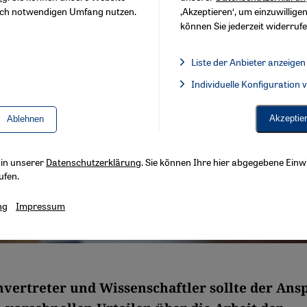
sch notwendigen Umfang nutzen.
‚Akzeptieren‘, um einzuwilligen
können Sie jederzeit widerrufe
Liste der Anbieter anzeigen
Liste der Anbieter:
Individuelle Konfiguration
Facebook Embed / Facebook 
Akzeptie
Ablehnen
s in unserer
Datenschutzerklärung
. Sie können Ihre hier abgegebene Einwi
ufen.
ng
Impressum
vertreter und Wissenschaftler sollte der Ans