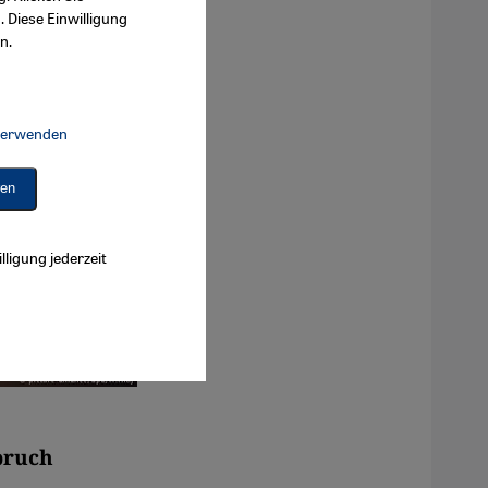
. Diese Einwilligung
n.
 verwenden
Connect, Google Maps Embed, Google Tag Manager, Instagram Embed, 
ren
lligung jederzeit
pruch