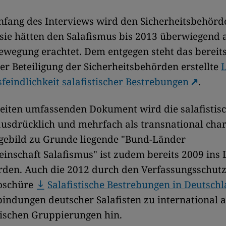
nfang des Interviews wird den Sicherheitsbehörd
, sie hätten den Salafismus bis 2013 überwiegend a
ewegung erachtet. Dem entgegen steht das bereit
r Beteiligung der Sicherheitsbehörden erstellte
L
feindlichkeit salafistischer Bestrebungen
.
eiten umfassenden Dokument wird die salafistis
sdrücklich und mehrfach als transnational chara
gebild zu Grunde liegende "Bund-Länder
inschaft Salafismus" ist zudem bereits 2009 ins
rden. Auch die 2012 durch den Verfassungsschut
roschüre
Salafistische Bestrebungen in Deutsch
bindungen deutscher Salafisten zu international 
tischen Gruppierungen hin.