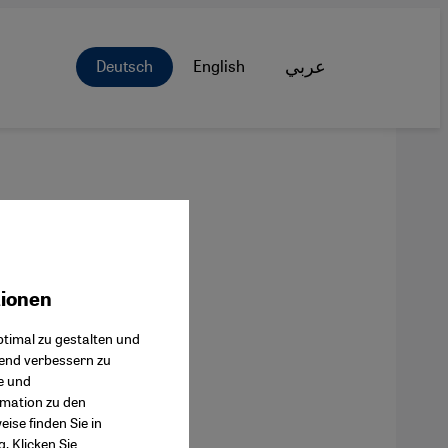
Deutsch
English
عربي
tionen
ok Connect
timal zu gestalten und
fend verbessern zu
e und
rmation zu den
ise finden Sie in
g
. Klicken Sie