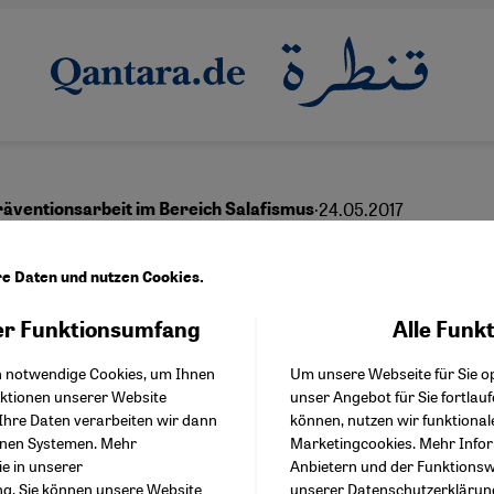
·
24.05.2017
räventionsarbeit im Bereich Salafismus
nder Blick
re Daten und nutzen Cookies.
r Funktionsumfang
Alle Funk
Facebook Embed / Facebo
Akzeptieren
Google Tag Manager
English
عربي
h notwendige Cookies, um Ihnen
Um unsere Webseite für Sie op
Twitter Embed
nktionen unserer Website
unser Angebot für Sie fortlau
Instagram Embed
Ihre Daten verarbeiten wir dann
können, nutzen wir funktional
Youtube Embed
enen Systemen. Mehr
Marketingcookies. Mehr Info
Google Maps Embed
ie in unserer
Anbietern und der Funktionswe
ng
. Sie können unsere Website
unserer
Datenschutzerklärun