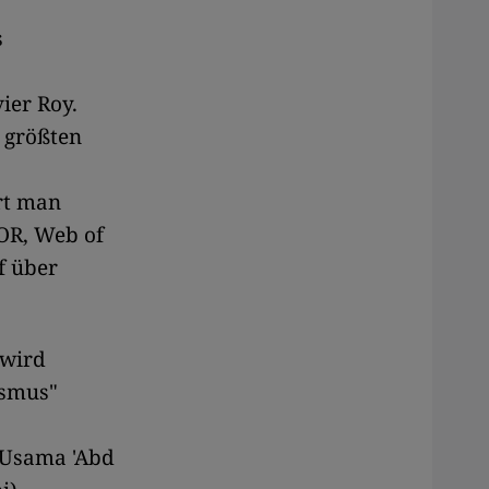
s
vier Roy.
 größten
ert man
TOR, Web of
f über
 wird
ismus"
 Usama 'Abd