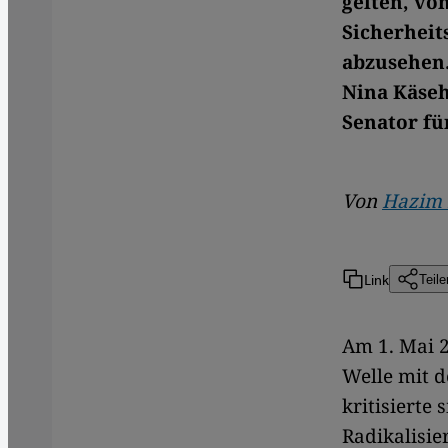
gelten, vo
Sicherheit
abzusehen.
Nina Käseh
Senator fü
Von
Hazim 
Link
Teile
Am 1. Mai 2
Welle mit d
kritisiert
Radikalisie