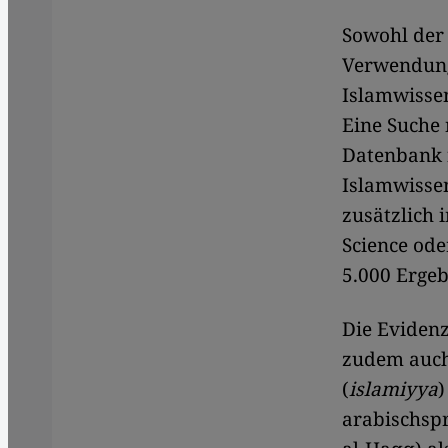
Sowohl der 
Verwendung
Islamwissens
Eine Suche 
Datenbank f
Islamwissen
zusätzlich 
Science od
5.000 Ergeb
Die Evidenz
zudem auch 
(
islamiyya
)
arabischspr