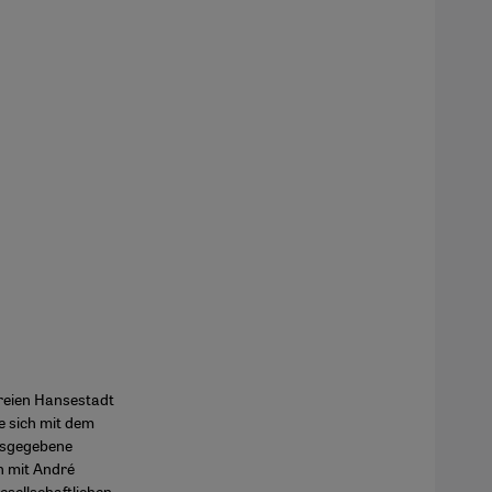
Freien Hansestadt
e sich mit dem
usgegebene
n mit André
esellschaftlichen