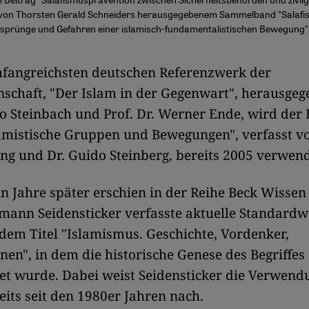
 von Thorsten Gerald Schneiders herausgegebenem Sammelband "Salafi
sprünge und Gefahren einer islamisch-fundamentalistischen Bewegung"
fangreichsten deutschen Referenzwerk der
schaft, "Der Islam in der Gegenwart", herausge
do Steinbach und Prof. Dr. Werner Ende, wird der 
lamistische Gruppen und Bewegungen", verfasst vo
ng und Dr. Guido Steinberg, bereits 2005 verwend
 Jahre später erschien in der Reihe Beck Wissen
ilmann Seidensticker verfasste aktuelle Standard
em Titel "Islamismus. Geschichte, Vordenker,
nen", in dem die historische Genese des Begriffes d
et wurde. Dabei weist Seidensticker die Verwend
reits seit den 1980er Jahren nach.