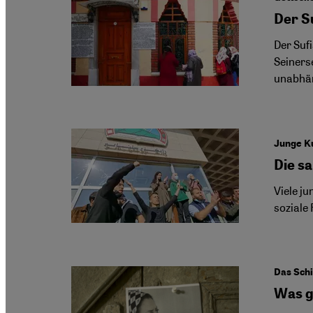
Der S
Der Sufi
Seinerse
unabhä
Junge K
Die s
Viele j
soziale 
Das Schi
Was g