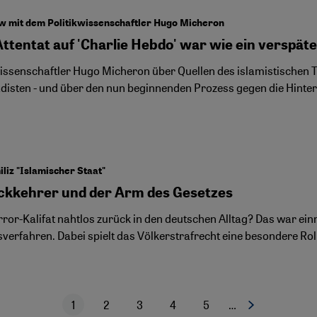
w mit dem Politikwissenschaftler Hugo Micheron
Attentat auf 'Charlie Hebdo' war wie ein verspä
wissenschaftler Hugo Micheron über Quellen des islamistischen 
disten - und über den nun beginnenden Prozess gegen die Hint
liz "Islamischer Staat"
ckkehrer und der Arm des Gesetzes
ror-Kalifat nahtlos zurück in den deutschen Alltag? Das war ein
sverfahren. Dabei spielt das Völkerstrafrecht eine besondere Rol
1
2
3
4
5
…
Nächste Seite
Aktuelle Seite
Seite
Seite
Seite
Seite