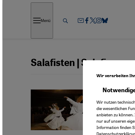
Direkt zum Inhalt springen
Menü
Salafisten | Salafismus
Wir verarbeiten Ih
Notwendige
Die Zuku
Wir nutzen technisc
Ist d
die wesentlichen Fu
anbieten zu können. 
Sufis w
nur auf unseren eig
Form de
Information finden S
Datenschutzerkläru