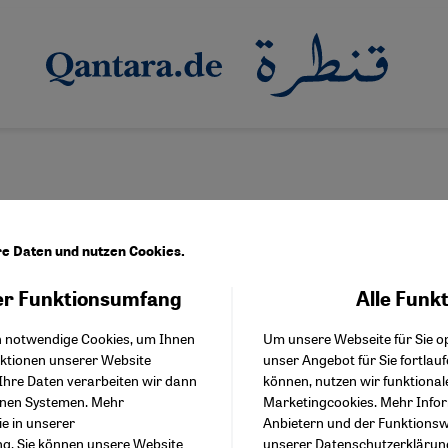
re Daten und nutzen Cookies.
r Funktionsumfang
Alle Funk
Facebook Embed / Facebo
Akzeptieren
Google Tag Manager
nft der islamischen Mystik
h notwendige Cookies, um Ihnen
Um unsere Webseite für Sie op
Twitter Embed
er Sufismus in Gefahr?
nktionen unserer Website
unser Angebot für Sie fortlau
Instagram Embed
Ihre Daten verarbeiten wir dann
können, nutzen wir funktional
Youtube Embed
erden heute von Fundamentalisten wie Modernisten ebenso angegr
enen Systemen. Mehr
Marketingcookies. Mehr Info
Google Maps Embed
s Sufitums herausgebildet.
ie in unserer
Anbietern und der Funktionswe
ng
. Sie können unsere Website
unserer
Datenschutzerklärun