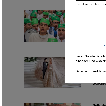
damit nur im techni
Sufismus
Zwisc
Ägyptisc
Obersch
Lesen Sie alle Detail
einsehen und widerr
"Let’s T
Liebe
Datenschutzerkläru
In sein
Begehre
Gottesli