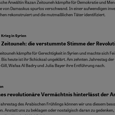
ische Anwältin Razan Zeitouneh kämpfte für Demokratie und Mens
e von Damaskus spurlos verschwand. In einer aufwendigen inves
hen rekonstruiert und die mutmaßlichen Täter identifiziert.
 Krieg in Syrien
 Zeitouneh: die verstummte Stimme der Revolut
eitouneh kämpfte für Gerechtigkeit in Syrien und machte sich Fei
 Bis heute ist ihr Schicksal ungeklärt. Am zehnten Jahrestag der
-Gill, Wafaa Al Badry und Julia Bayer ihre Entführung nach.
on
es revolutionäre Vermächtnis hinterlässt der A
Jahrestag des Arabischen Frühlings können wir uns diesem be
en. Anstatt uns zu beklagen oder nostalgisch daran zu gedenken, 