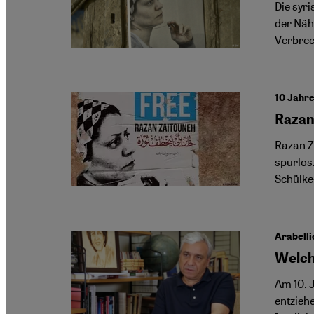
Die syr
der Näh
Verbrec
10 Jahre
Razan
Razan Z
spurlos.
Schülke
Arabelli
Welch
Am 10. 
entzieh