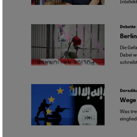
Intellek
Debatte 
Berlin
Die Gef
Dabei w
schreib
Deradika
Wege 
Was tre
einglie