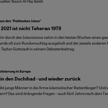
tuellen Yassin Al-Haj Saleh
um den "Politischen Islam"
 2021 ist nicht Teheran 1979
ahr durch den Islamismus nahm in den letzten Wochen einen gewi
urde oft zum Rundumschlag ausgeholt und der jeweils anderen 
t Tayfun Guttstadt in seinem Debattenbeitrag.
lisierung in Europa
in den Dschihad - und wieder zurück
ibt junge Männer in die Arme islamistischer Rattenfänger? Und wi
dern? Das sind drängende Fragen – auch fünf Jahre nach dem Ter