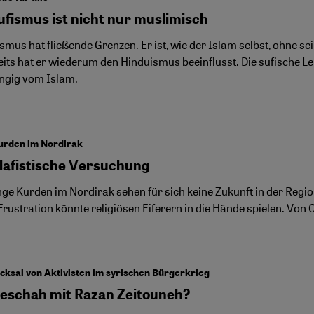
ufismus ist nicht nur muslimisch
smus hat fließende Grenzen. Er ist, wie der Islam selbst, ohne s
its hat er wiederum den Hinduismus beeinflusst. Die sufische Leh
ngig vom Islam.
urden im Nordirak
alafistische Versuchung
unge Kurden im Nordirak sehen für sich keine Zukunft in der Reg
Frustration könnte religiösen Eiferern in die Hände spielen. Von
cksal von Aktivisten im syrischen Bürgerkrieg
eschah mit Razan Zeitouneh?