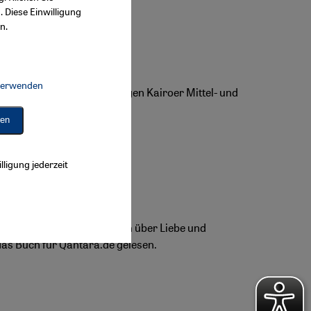
. Diese Einwilligung
n.
 verwenden
den Islamisten. In der jungen Kairoer Mittel- und
Connect, Google Maps Embed, Google Tag Manager, Instagram Embed, 
ren
lligung jederzeit
d humorvoll und sehr intim über Liebe und
as Buch für Qantara.de gelesen.