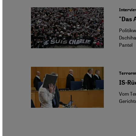
Intervie
"Das 
Politik
Dschiha
Pantel
Terrormi
IS-Rü
Vom Ter
Gericht
Seitennummerierung