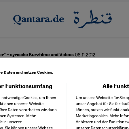
·
08.11.2012
er'' – syrische Kurzfilme und Videos
pannungsfeld zwischen 
re Daten und nutzen Cookies.
ktivismus
r Funktionsumfang
Alle Funk
Facebook Embed / Facebo
Akzeptieren
Google Tag Manager
h notwendige Cookies, um Ihnen
Um unsere Webseite für Sie op
Twitter Embed
nktionen unserer Website
unser Angebot für Sie fortlau
Instagram Embed
Ihre Daten verarbeiten wir dann
können, nutzen wir funktional
Youtube Embed
English
عربي
enen Systemen. Mehr
Marketingcookies. Mehr Info
Google Maps Embed
ie in unserer
Anbietern und der Funktionswe
ng
. Sie können unsere Website
unserer
Datenschutzerklärun