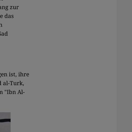
ang zur
e das
n
Sad
n ist, ihre
 al-Turk,
m "Ibn Al-