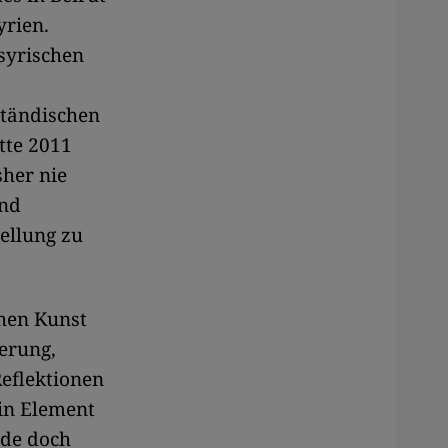
yrien.
 syrischen
ständischen
tte 2011
sher nie
und
ellung zu
chen Kunst
ierung,
eflektionen
in Element
nde doch