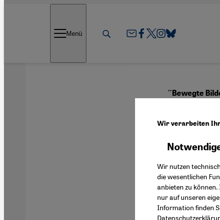
Direkt zum Inhalt springen
Menü
''Bewegte Bild
Im S
Wir verarbeiten Ih
und A
Notwendige
Wir nutzen technisc
die wesentlichen Fu
anbieten zu können. 
Deutsch
nur auf unseren eig
Information finden S
Datenschutzerkläru