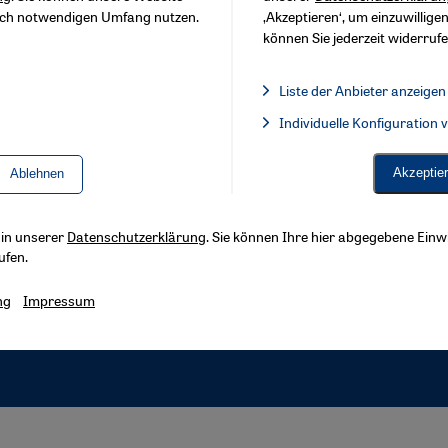
sch notwendigen Umfang nutzen.
‚Akzeptieren‘, um einzuwilligen
können Sie jederzeit widerrufe
Liste der Anbieter anzeigen
Liste der Anbieter:
Individuelle Konfiguration
Facebook Embed / Facebook 
Akzeptie
Ablehnen
s in unserer
Datenschutzerklärung
. Sie können Ihre hier abgegebene Einwi
ufen.
ng
Impressum