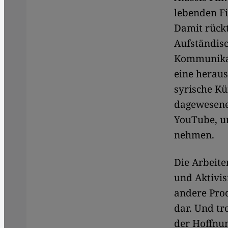
lebenden Fi
Damit rückt
Aufständisc
Kommunikat
eine herau
syrische Kü
dagewesene
YouTube, um
nehmen.
Die Arbeite
und Aktivis
andere Pro
dar. Und tr
der Hoffnun