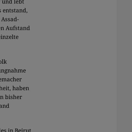
 und lebt
s entstand,
 Assad-
en Aufstand
inzelte
olk
llungnahme
memacher
heit, haben
on bisher
tand
es in Beirut