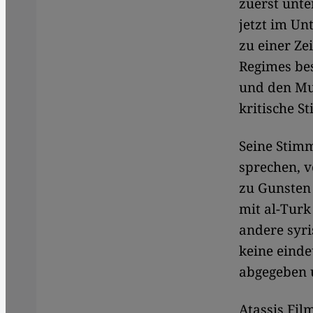
zuerst unte
jetzt im Un
zu einer Ze
Regimes bes
und den Mut
kritische S
Seine Stimm
sprechen, v
zu Gunsten 
mit al-Turk
andere syri
keine einde
abgegeben u
Atassis Fil