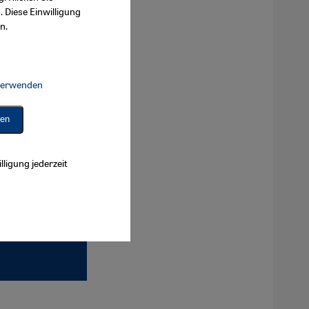
. Diese Einwilligung
n.
 verwenden
Connect, Google Maps Embed, Google Tag Manager, Instagram Embed, 
ren
lligung jederzeit