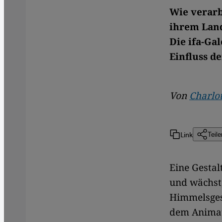
Wie verarb
ihrem Land
Die ifa-Ga
Einfluss d
Von
Charlo
Link
Teile
Eine Gestal
und wächst,
Himmelsgest
dem Animat