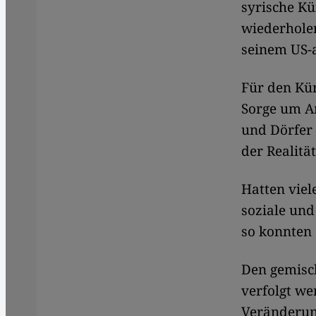
syrische Kü
wiederhole
seinem US-a
Für den Küns
Sorge um An
und Dörfer 
der Realitä
Hatten viel
soziale und
so konnten 
Den gemisch
verfolgt we
Veränderung