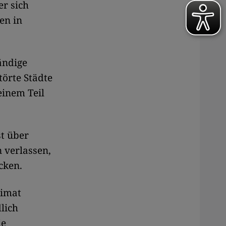
er sich
en in
tändige
örte Städte
einem Teil
st über
 verlassen,
cken.
eimat
lich
ie