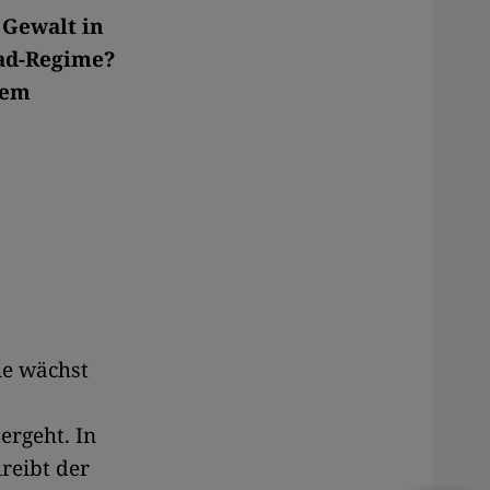
 Gewalt in
sad-Regime?
dem
ie wächst
ergeht. In
reibt der