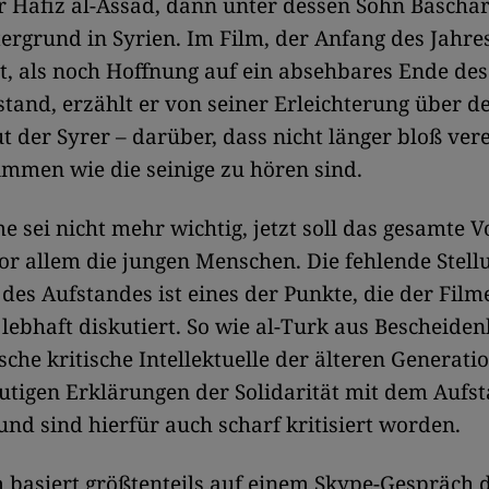
r Hafiz al-Assad, dann unter dessen Sohn Baschar
tergrund in Syrien. Im Film, der Anfang des Jahre
it, als noch Hoffnung auf ein absehbares Ende des
tand, erzählt er von seiner Erleichterung über d
 der Syrer – darüber, dass nicht länger bloß vere
timmen wie die seinige zu hören sind.
e sei nicht mehr wichtig, jetzt soll das gesamte V
or allem die jungen Menschen. Die fehlende Ste
des Aufstandes ist eines der Punkte, die der Fil
 lebhaft diskutiert. So wie al-Turk aus Bescheiden
sche kritische Intellektuelle der älteren Generati
utigen Erklärungen der Solidarität mit dem Aufs
nd sind hierfür auch scharf kritisiert worden.
m basiert größtenteils auf einem Skype-Gespräch d