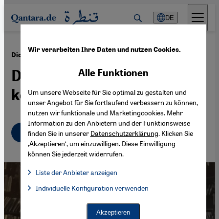
Direkt zum Inhalt springen
DE
Wir verarbeiten Ihre Daten und nutzen Cookies.
·
16.03.2018
Die Jüdin Hedwig Klein und "Mein Kampf"
Die Arabistin, die niemand
Alle Funktionen
kennt
Um unsere Webseite für Sie optimal zu gestalten und
unser Angebot für Sie fortlaufend verbessern zu können,
nutzen wir funktionale und Marketingcookies. Mehr
Information zu den Anbietern und der Funktionsweise
Deutsch
English
عربي
finden Sie in unserer
Datenschutzerklärung
. Klicken Sie
‚Akzeptieren‘, um einzuwilligen. Diese Einwilligung
können Sie jederzeit widerrufen.
Liste der Anbieter anzeigen
Liste der Anbieter:
Individuelle Konfiguration verwenden
Facebook Embed / Facebook Connect
Facebook Embed / Facebook Connect, Google Maps Embed, Go
Google Tag Manager
Twitter Embed
Akzeptieren
Instagram Embed