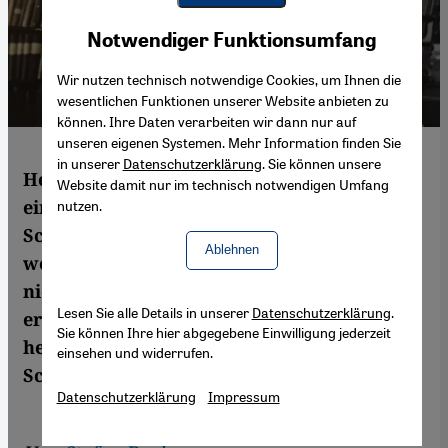
Youtube Embed
Akzeptieren
Notwendiger Funktionsumfang
Google Maps Embed
Wir nutzen technisch notwendige Cookies, um Ihnen die
wesentlichen Funktionen unserer Website anbieten zu
können. Ihre Daten verarbeiten wir dann nur auf
unseren eigenen Systemen. Mehr Information finden Sie
in unserer
Datenschutzerklärung
. Sie können unsere
Hedwig Klein arbeitet in der Nazi-Zeit an
Website damit nur im technisch notwendigen Umfang
einem Wörterbuch, mit dessen Hilfe Hitlers
nutzen.
Schmähschrift ins Arabische übersetzt
Ablehnen
werden soll. Geholfen hat es der Arabistin
nicht: Klein wird 1942 in Auschwitz
Lesen Sie alle Details in unserer
Datenschutzerklärung
.
ermordet. Das Wörterbuch aber ist bis
Sie können Ihre hier abgegebene Einwilligung jederzeit
heute ein Renner – ohne Verweis auf das
einsehen und widerrufen.
Schicksal Kleins. Von Stefan Buchen
Datenschutzerklärung
Impressum