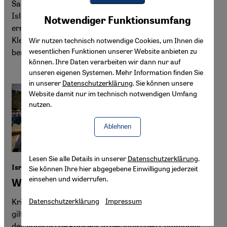
Sabine Schmidtke würdigt das Werk der jüdischen
Youtube Embed
Islamwissenschaftlerin Hedwig Klein, die im Holocaust
Akzeptieren
Notwendiger Funktionsumfang
Google Maps Embed
ermordet wurde. Sie präsentiert das intellektuelle Erbe
Kleins und rückt ihre Beteiligung an Hans Wehrs
Wir nutzen technisch notwendige Cookies, um Ihnen die
wesentlichen Funktionen unserer Website anbieten zu
berühmtem Arabisch-Wörterbuch in ein neues Licht.
können. Ihre Daten verarbeiten wir dann nur auf
unseren eigenen Systemen. Mehr Information finden Sie
in unserer
Datenschutzerklärung
. Sie können unsere
Website damit nur im technisch notwendigen Umfang
nutzen.
Ablehnen
Lesen Sie alle Details in unserer
Datenschutzerklärung
.
Israel und Palästina
Sie können Ihre hier abgegebene Einwilligung jederzeit
einsehen und widerrufen.
Wie über Zionismus sprechen?
Kritik an der Ideologie, die zur Gründung Israels führte,
Datenschutzerklärung
Impressum
gilt in Deutschland als heikel. In den USA hingegen, wo
der zionistische Konsens in der jüdischen Community