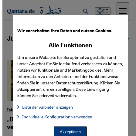
Direkt zum Inhalt springen
DE
Wir verarbeiten Ihre Daten und nutzen Cookies.
Judentum | Juden
Alle Themen
Alle Funktionen
Um unsere Webseite für Sie optimal zu gestalten und
unser Angebot für Sie fortlaufend verbessern zu können,
nutzen wir funktionale und Marketingcookies. Mehr
Information zu den Anbietern und der Funktionsweise
finden Sie in unserer
Datenschutzerklärung
. Klicken Sie
‚Akzeptieren‘, um einzuwilligen. Diese Einwilligung
können Sie jederzeit widerrufen.
Liste der Anbieter anzeigen
Islamwissenschaftlerin Sabine Schmidtke
Liste der Anbieter:
Individuelle Konfiguration verwenden
Facebook Embed / Facebook Connect
„Der Holocaust hat die Islamforschung
Facebook Embed / Facebook Connect, Google Maps Embed, Go
Google Tag Manager
verändert“
Twitter Embed
Akzeptieren
Instagram Embed