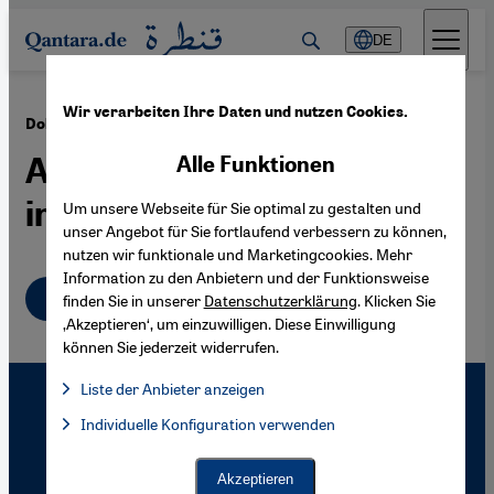
Direkt zum Inhalt springen
DE
Wir verarbeiten Ihre Daten und nutzen Cookies.
·
24.02.2008
Dokumentarfilm "Standard Operation Procedure"
Abu Ghraib als medial
Alle Funktionen
inszenierter Kriminalfall
Um unsere Webseite für Sie optimal zu gestalten und
unser Angebot für Sie fortlaufend verbessern zu können,
nutzen wir funktionale und Marketingcookies. Mehr
Information zu den Anbietern und der Funktionsweise
Deutsch
finden Sie in unserer
Datenschutzerklärung
. Klicken Sie
‚Akzeptieren‘, um einzuwilligen. Diese Einwilligung
können Sie jederzeit widerrufen.
Liste der Anbieter anzeigen
Liste der Anbieter:
Individuelle Konfiguration verwenden
Facebook Embed / Facebook Connect
Facebook Embed / Facebook Connect, Google Maps Embed, Go
Google Tag Manager
Twitter Embed
Akzeptieren
Instagram Embed