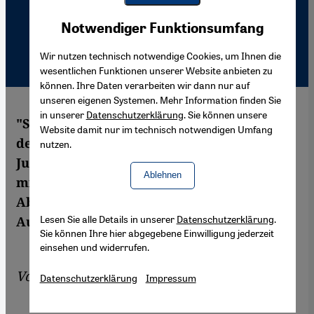
Youtube Embed
Akzeptieren
Notwendiger Funktionsumfang
Google Maps Embed
Wir nutzen technisch notwendige Cookies, um Ihnen die
wesentlichen Funktionen unserer Website anbieten zu
können. Ihre Daten verarbeiten wir dann nur auf
unseren eigenen Systemen. Mehr Information finden Sie
in unserer
Datenschutzerklärung
. Sie können unsere
"Standard Operation Procedure" hat bei
Website damit nur im technisch notwendigen Umfang
der diesjährigen Berlinale den Preis der
nutzen.
Jury gewonnen. Der Film beschäftigt sich
Ablehnen
mit den Hintergründen der Folterungen in
Abu Ghraib. Das Ergebnis dieser filmischen
Lesen Sie alle Details in unserer
Datenschutzerklärung
.
Aufarbeitung ist jedoch zwiespältig.
Sie können Ihre hier abgegebene Einwilligung jederzeit
einsehen und widerrufen.
Von
Ariana Mirza
Datenschutzerklärung
Impressum