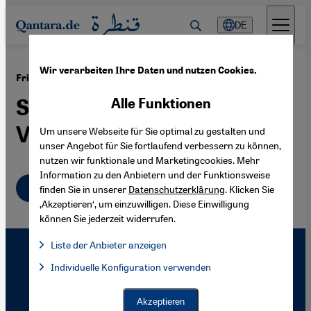
Direkt zum Inhalt springen
DE
Wir verarbeiten Ihre Daten und nutzen Cookies.
·
16.10.2010
Friedenspreis für David Grossmann
Schreiben gegen die
Alle Funktionen
Vergeltungsmechanik
Um unsere Webseite für Sie optimal zu gestalten und
unser Angebot für Sie fortlaufend verbessern zu können,
nutzen wir funktionale und Marketingcookies. Mehr
Information zu den Anbietern und der Funktionsweise
Deutsch
finden Sie in unserer
Datenschutzerklärung
. Klicken Sie
‚Akzeptieren‘, um einzuwilligen. Diese Einwilligung
können Sie jederzeit widerrufen.
Liste der Anbieter anzeigen
Liste der Anbieter:
Individuelle Konfiguration verwenden
Facebook Embed / Facebook Connect
Facebook Embed / Facebook Connect, Google Maps Embed, Go
Google Tag Manager
Twitter Embed
Akzeptieren
Instagram Embed