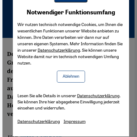
Youtube Embed
Akzeptieren
Notwendiger Funktionsumfang
Google Maps Embed
Wir nutzen technisch notwendige Cookies, um Ihnen die
wesentlichen Funktionen unserer Website anbieten zu
können. Ihre Daten verarbeiten wir dann nur auf
unseren eigenen Systemen. Mehr Information finden Sie
in unserer
Datenschutzerklärung
. Sie können unsere
Der israelische Schriftsteller David
Website damit nur im technisch notwendigen Umfang
Grossman ist am vergangenen Sonntag in
nutzen.
der Frankfurter Paulskirche mit dem
Ablehnen
Friedenspreis des Deutschen Buchhandels
ausgezeichnet worden. In seiner
Lesen Sie alle Details in unserer
Datenschutzerklärung
.
Dankesrede erklärte er, warum er die
Sie können Ihre hier abgegebene Einwilligung jederzeit
Hoffnung auf Frieden in seinem Land nicht
einsehen und widerrufen.
verliert.
Datenschutzerklärung
Impressum