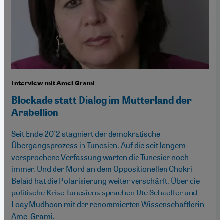
Interview mit Amel Grami
Blockade statt Dialog im Mutterland der
Arabellion
Seit Ende 2012 stagniert der demokratische
Übergangsprozess in Tunesien. Auf die seit langem
versprochene Verfassung warten die Tunesier noch
immer. Und der Mord an dem Oppositionellen Chokri
Belaïd hat die Polarisierung weiter verschärft. Über die
politische Krise Tunesiens sprachen Ute Schaeffer und
Loay Mudhoon mit der renommierten Wissenschaftlerin
Amel Grami.