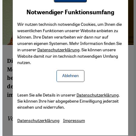
Youtube Embed
Akzeptieren
Notwendiger Funktionsumfang
Google Maps Embed
Wir nutzen technisch notwendige Cookies, um Ihnen die
wesentlichen Funktionen unserer Website anbieten zu
können. Ihre Daten verarbeiten wir dann nur auf
unseren eigenen Systemen. Mehr Information finden Sie
in unserer
Datenschutzerklärung
. Sie können unsere
Website damit nur im technisch notwendigen Umfang
Die bekannte tunesische
nutzen.
Menschenrechtaktivistin Sihem Bensedrine
Ablehnen
beschreibt im Gespräch mit Moncef Slimi
den schwierigen demokratischen Wandel
im Mutterland der Arabellion.
Lesen Sie alle Details in unserer
Datenschutzerklärung
.
Sie können Ihre hier abgegebene Einwilligung jederzeit
einsehen und widerrufen.
Von
Moncef Slimi
Datenschutzerklärung
Impressum