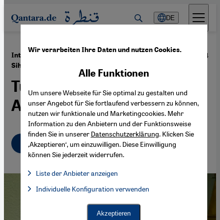
Direkt zum Inhalt springen
DE
Wir verarbeiten Ihre Daten und nutzen Cookies.
·
06.05.2014
Interview mit der Menschenrechtsaktivistin
Sihem Bensedrine
Alle Funktionen
Tunesiens demokratischer
Um unsere Webseite für Sie optimal zu gestalten und
Aufbruch in Gefahr
unser Angebot für Sie fortlaufend verbessern zu können,
nutzen wir funktionale und Marketingcookies. Mehr
Information zu den Anbietern und der Funktionsweise
finden Sie in unserer
Datenschutzerklärung
. Klicken Sie
Deutsch
English
عربي
‚Akzeptieren‘, um einzuwilligen. Diese Einwilligung
können Sie jederzeit widerrufen.
Liste der Anbieter anzeigen
Liste der Anbieter:
Individuelle Konfiguration verwenden
Facebook Embed / Facebook Connect
Facebook Embed / Facebook Connect, Google Maps Embed, Go
Google Tag Manager
Twitter Embed
Akzeptieren
Instagram Embed