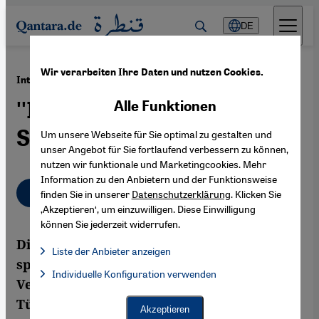
Direkt zum Inhalt springen
DE
Wir verarbeiten Ihre Daten und nutzen Cookies.
·
01.02.2013
Interview mit Pinar Selek
''Ich spüre große
Alle Funktionen
Solidarität''
Um unsere Webseite für Sie optimal zu gestalten und
unser Angebot für Sie fortlaufend verbessern zu können,
nutzen wir funktionale und Marketingcookies. Mehr
Information zu den Anbietern und der Funktionsweise
Deutsch
English
finden Sie in unserer
Datenschutzerklärung
. Klicken Sie
‚Akzeptieren‘, um einzuwilligen. Diese Einwilligung
können Sie jederzeit widerrufen.
Die Soziologin und Autorin Pinar Selek
Liste der Anbieter anzeigen
spricht mit Hülya Köylü Schenk über ihre
Liste der Anbieter:
Individuelle Konfiguration verwenden
Facebook Embed / Facebook Connect
Facebook Embed / Facebook Connect, Google Maps Embed, Go
Verurteilung zu lebenslanger Haft in der
Google Tag Manager
Türkei und die Solidarität, die sie von
Twitter Embed
Akzeptieren
Instagram Embed