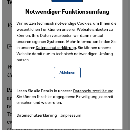
Teilen der Gesellschaft erfährt.
Youtube Embed
Akzeptieren
Notwendiger Funktionsumfang
Google Maps Embed
Wir nutzen technisch notwendige Cookies, um Ihnen die
Von
Hülya Köylü Schenk
wesentlichen Funktionen unserer Website anbieten zu
können. Ihre Daten verarbeiten wir dann nur auf
unseren eigenen Systemen. Mehr Information finden Sie
Link
Drucken
in unserer
Datenschutzerklärung
. Sie können unsere
Teilen
Website damit nur im technisch notwendigen Umfang
nutzen.
Wie haben Sie sich gefühlt, als Sie von dem
Ablehnen
Urteil erfahren haben?
Pinar Selek:
Einerseits fühle ich mich
Lesen Sie alle Details in unserer
Datenschutzerklärung
.
Sie können Ihre hier abgegebene Einwilligung jederzeit
erschöpft. Aber andererseits bin ich immer
einsehen und widerrufen.
noch sehr stark. Das war für mich wie eine
Todesnachricht, als ob Sie einen Mensch
Datenschutzerklärung
Impressum
verlieren würden, der Ihnen sehr nahe steht.