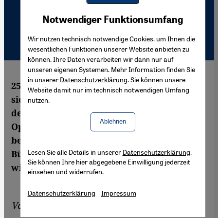
Youtube Embed
Akzeptieren
Notwendiger Funktionsumfang
Google Maps Embed
Wir nutzen technisch notwendige Cookies, um Ihnen die
wesentlichen Funktionen unserer Website anbieten zu
können. Ihre Daten verarbeiten wir dann nur auf
unseren eigenen Systemen. Mehr Information finden Sie
in unserer
Datenschutzerklärung
. Sie können unsere
25 Jahre Bürgerkrieg in Sri Lanka wirkten
Website damit nur im technisch notwendigen Umfang
sich auch auf die islamische Gemeinschaft
nutzen.
des Landes aus: Die Muslime fühlen sich als
Ablehnen
Opfer eines Konflikts, an dem sie gar nicht
beteiligt waren. Mit dem Ende des
Lesen Sie alle Details in unserer
Datenschutzerklärung
.
Bürgerkriegs scheint sich die Situation
Sie können Ihre hier abgegebene Einwilligung jederzeit
wieder zu normalisieren.
einsehen und widerrufen.
Datenschutzerklärung
Impressum
Von
Irfan Husain