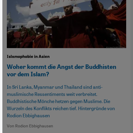
Islamophobie in Asien
Woher kommt die Angst der Buddhisten
vor dem Islam?
In Sri Lanka, Myanmar und Thailand sind anti-
muslimische Ressentiments weit verbreitet.
Buddhistische Mönche hetzen gegen Muslime. Die
Wurzeln des Konflikts reichen tief. Hintergründe von
Rodion Ebbighausen
Von Rodion Ebbighausen