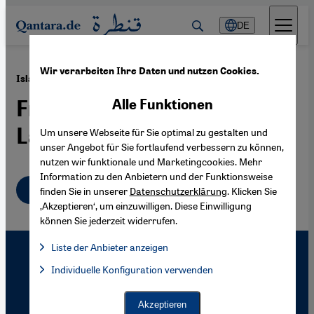
Direkt zum Inhalt springen
DE
Wir verarbeiten Ihre Daten und nutzen Cookies.
·
20.07.2009
Islam in Sri Lanka
Frieden für die Mauren Sri
Alle Funktionen
Lankas?
Um unsere Webseite für Sie optimal zu gestalten und
unser Angebot für Sie fortlaufend verbessern zu können,
nutzen wir funktionale und Marketingcookies. Mehr
Information zu den Anbietern und der Funktionsweise
Deutsch
finden Sie in unserer
Datenschutzerklärung
. Klicken Sie
‚Akzeptieren‘, um einzuwilligen. Diese Einwilligung
können Sie jederzeit widerrufen.
Liste der Anbieter anzeigen
Liste der Anbieter:
Individuelle Konfiguration verwenden
Facebook Embed / Facebook Connect
Facebook Embed / Facebook Connect, Google Maps Embed, Go
Google Tag Manager
Twitter Embed
Akzeptieren
Instagram Embed