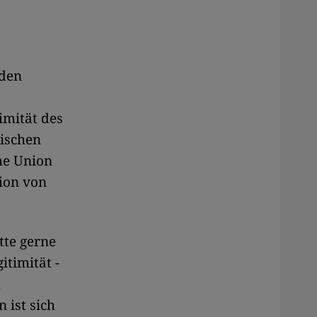
nden
imität des
ischen
he Union
tion von
tte gerne
timität -
m
 ist sich