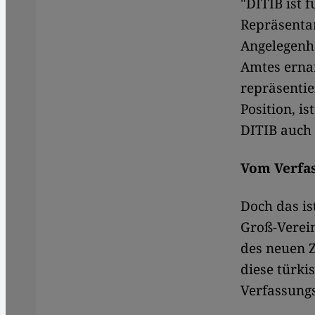
"DITIB ist 
Repräsentan
Angelegenh
Amtes ernan
repräsentie
Position, i
DITIB auch 
Vom Verfa
Doch das is
Groß-Verein
des neuen Z
diese türki
Verfassung