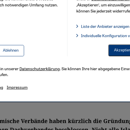
sch notwendigen Umfang nutzen.
‚Akzeptieren‘, um einzuwilligen
können Sie jederzeit widerrufe
Liste der Anbieter anzeigen
Liste der Anbieter:
Individuelle Konfiguration
Facebook Embed / Facebook 
Akzeptie
Ablehnen
s in unserer
Datenschutzerklärung
. Sie können Ihre hier abgegebene Einwi
ufen.
ng
Impressum
amische Verbände haben kürzlich die Gründun
n Dachverbandes beschlossen. Nicht alle Isl