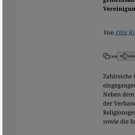
Vereinigu
Von
Filiz K
Link
Teile
Zahlreiche 
eingegange
Neben dem I
der Verband
Religionsg
sowie die 