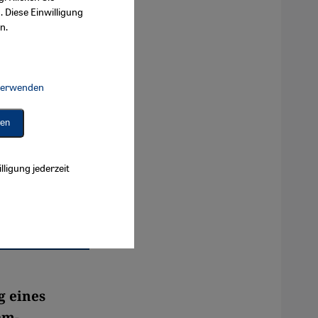
. Diese Einwilligung
n.
 verwenden
Connect, Google Maps Embed, Google Tag Manager, Instagram Embed, 
ren
lligung jederzeit
g eines
am-