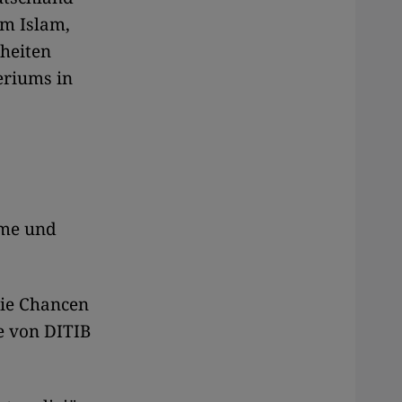
em Islam,
nheiten
eriums in
ime und
nie Chancen
e von DITIB