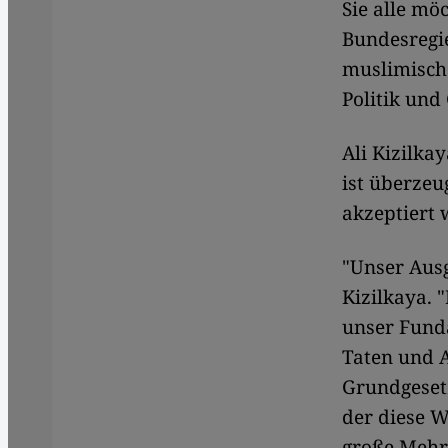
Sie alle mö
Bundesregi
muslimische
Politik und 
Ali Kizilka
ist überzeu
akzeptiert 
"Unser Ausg
Kizilkaya. 
unser Fund
Taten und 
Grundgesetz
der diese W
große Mehrh