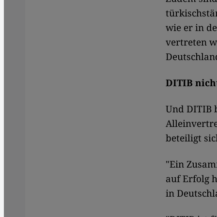
türkischstä
wie er in d
vertreten w
Deutschlan
DITIB nicht
Und DITIB 
Alleinvert
beteiligt s
"Ein Zusamm
auf Erfolg 
in Deutschl