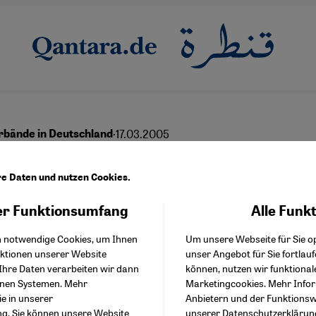
·
17.03.2005
rbände in Deutschland
hen mit einer Stimme?
re Daten und nutzen Cookies.
r Funktionsumfang
Alle Funk
Facebook Embed / Facebo
Akzeptieren
Google Tag Manager
h notwendige Cookies, um Ihnen
Um unsere Webseite für Sie op
Twitter Embed
nktionen unserer Website
unser Angebot für Sie fortlau
Instagram Embed
Ihre Daten verarbeiten wir dann
können, nutzen wir funktional
Youtube Embed
enen Systemen. Mehr
Marketingcookies. Mehr Info
Google Maps Embed
ie in unserer
Anbietern und der Funktionswe
ng
. Sie können unsere Website
unserer
Datenschutzerklärun