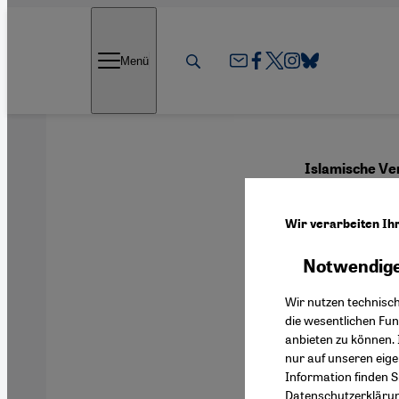
Direkt zum Inhalt springen
Menü
Islamische Ve
Sprec
Wir verarbeiten Ih
Notwendige
Deutsch
Wir nutzen technisc
die wesentlichen Fu
anbieten zu können. 
nur auf unseren eig
Information finden S
Datenschutzerkläru