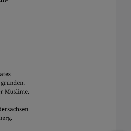
ates
 gründen.
er Muslime,
dersachsen
berg.