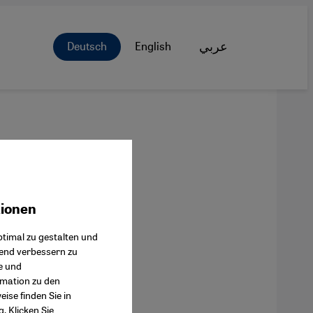
Deutsch
English
عربي
tionen
ok Connect
timal zu gestalten und
fend verbessern zu
e und
rmation zu den
ise finden Sie in
g
. Klicken Sie