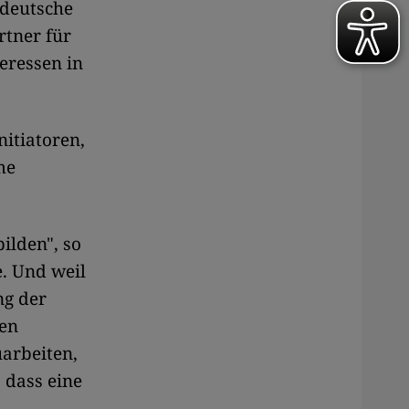
 deutsche
rtner für
teressen in
nitiatoren,
me
ilden", so
e. Und weil
ng der
en
arbeiten,
 dass eine