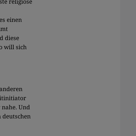
te religiöse
es einen
Amt
d diese
 will sich
 anderen
tinitiator
r nahe. Und
n deutschen