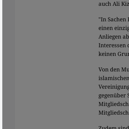
auch Ali Ki
"In Sachen 
einen einz
Anliegen ab
Interessen 
keinen Grun
Von den Mus
islamischen
Vereinigung
gegenüber S
Mitgliedsch
Mitgliedsch
Zudem sind 