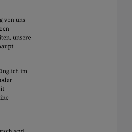
ng von uns
eren
iten, unsere
haupt
ünglich im
 oder
it
eine
utschland