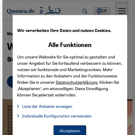
Direkt zum Inhalt springen
DE
Wir verarbeiten Ihre Daten und nutzen Cookies.
·
10.06.2022
Menstruation in Pakistan
Was alle Mädchen wissen
Alle Funktionen
sollten
Um unsere Webseite für Sie optimal zu gestalten und
unser Angebot für Sie fortlaufend verbessern zu können,
nutzen wir funktionale und Marketingcookies. Mehr
Information zu den Anbietern und der Funktionsweise
Deutsch
English
finden Sie in unserer
Datenschutzerklärung
. Klicken Sie
‚Akzeptieren‘, um einzuwilligen. Diese Einwilligung
können Sie jederzeit widerrufen.
Liste der Anbieter anzeigen
Liste der Anbieter:
Individuelle Konfiguration verwenden
Facebook Embed / Facebook Connect
Facebook Embed / Facebook Connect, Google Maps Embed, Go
Google Tag Manager
Twitter Embed
Akzeptieren
Instagram Embed