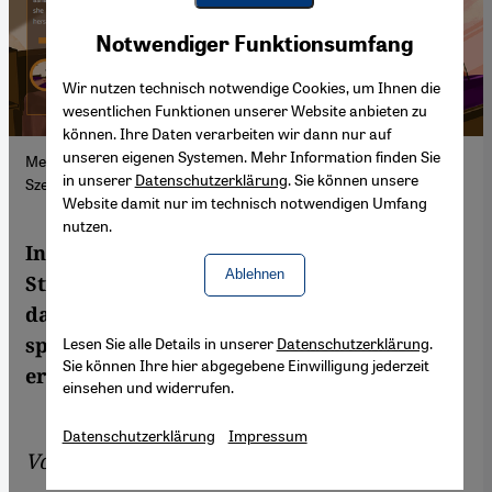
Youtube Embed
Akzeptieren
Notwendiger Funktionsumfang
Google Maps Embed
Wir nutzen technisch notwendige Cookies, um Ihnen die
wesentlichen Funktionen unserer Website anbieten zu
können. Ihre Daten verarbeiten wir dann nur auf
unseren eigenen Systemen. Mehr Information finden Sie
Menstruation ist nichts, wofür sich ein Mädchen schämen muss:
in unserer
Datenschutzerklärung
. Sie können unsere
Szene aus der #HelpSaira-Storyline.
Website damit nur im technisch notwendigen Umfang
nutzen.
In Pakistan haftet der Menstruation ein
Ablehnen
Stigma an. Ein neues Online-Angebot hilft
dabei, das zu ändern, indem Mädchen
spielerisch Informationen und Tipps
Lesen Sie alle Details in unserer
Datenschutzerklärung
.
Sie können Ihre hier abgegebene Einwilligung jederzeit
erhalten. Von Mahwish Gul
einsehen und widerrufen.
Datenschutzerklärung
Impressum
Von
Mahwish Gul