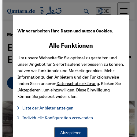
Direkt zum Inhalt springen
DE
Wir verarbeiten Ihre Daten und nutzen Cookies.
·
06.12.2019
Migrationsmuseum in Köln
Ein "Haus der
Alle Funktionen
Einwanderungsgesellschaft"
Um unsere Webseite für Sie optimal zu gestalten und
unser Angebot für Sie fortlaufend verbessern zu können,
nutzen wir funktionale und Marketingcookies. Mehr
Information zu den Anbietern und der Funktionsweise
Deutsch
English
finden Sie in unserer
Datenschutzerklärung
. Klicken Sie
‚Akzeptieren‘, um einzuwilligen. Diese Einwilligung
können Sie jederzeit widerrufen.
Liste der Anbieter anzeigen
Liste der Anbieter:
Individuelle Konfiguration verwenden
Facebook Embed / Facebook Connect
Facebook Embed / Facebook Connect, Google Maps Embed, Go
Google Tag Manager
Twitter Embed
Akzeptieren
Instagram Embed