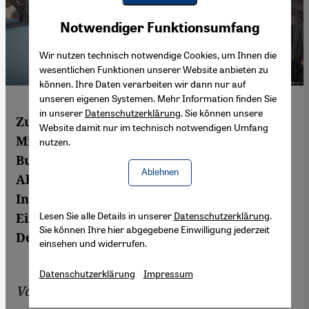
Youtube Embed
Akzeptieren
Notwendiger Funktionsumfang
Google Maps Embed
Wir nutzen technisch notwendige Cookies, um Ihnen die
wesentlichen Funktionen unserer Website anbieten zu
können. Ihre Daten verarbeiten wir dann nur auf
unseren eigenen Systemen. Mehr Information finden Sie
in unserer
Datenschutzerklärung
. Sie können unsere
Zu sehen gibt es noch wenig. Doch das
Website damit nur im technisch notwendigen Umfang
Migrationsmuseum in Köln kommt, denn
nutzen.
Bund und Land wollen viel Geld geben.
Ablehnen
Absehbar soll es in einer alten
Industriehalle entstehen - als ein "Haus der
Lesen Sie alle Details in unserer
Datenschutzerklärung
.
Einwanderungsgesellschaft". Von Stefan
Sie können Ihre hier abgegebene Einwilligung jederzeit
Dege
einsehen und widerrufen.
Datenschutzerklärung
Impressum
Von
Stefan Dege