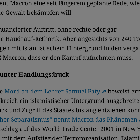
dent Macron eine seit längerem geplante Rede, wie
he Gewalt bekämpfen will.
nuancierter Auftritt, ohne rechte oder gar
e Haudrauf-Rethorik. Aber angesichts von 240 To
gen mit islamistischem Hintergrund in den verg
ß Macron, dass er den Kampf aufnehmen muss.
 unter Handlungsdruck
ge
Mord an dem Lehrer Samuel Paty
beweist ern
nkreich ein islamistischer Untergrund ausgebreitet
ick und Zugriff des Staates bislang entziehen konn
scher Separatismus" nennt Macron das Phänomen
nschlag auf das World Trade Center 2001 in New 
mit dem Aufstieg der Terrororganisation "Islami