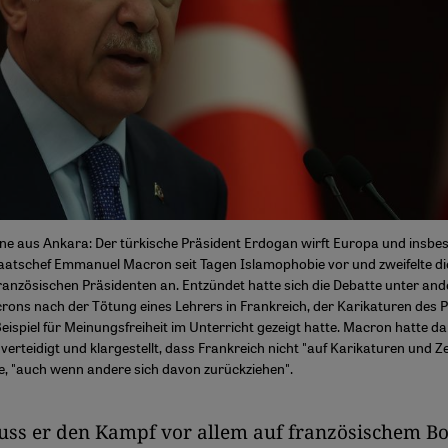
ne aus Ankara: Der türkische Präsident Erdogan wirft Europa und insb
aatschef Emmanuel Macron seit Tagen Islamophobie vor und zweifelte di
ranzösischen Präsidenten an. Entzündet hatte sich die Debatte unter an
ns nach der Tötung eines Lehrers in Frankreich, der Karikaturen des 
spiel für Meinungsfreiheit im Unterricht gezeigt hatte. Macron hatte da
verteidigt und klargestellt, dass Frankreich nicht "auf Karikaturen und 
e, "auch wenn andere sich davon zurückziehen".
ss er den Kampf vor allem auf französischem B