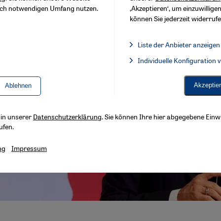
sch notwendigen Umfang nutzen.
‚Akzeptieren‘, um einzuwilligen
können Sie jederzeit widerrufe
Liste der Anbieter anzeigen
Liste der Anbieter:
Individuelle Konfiguration
Facebook Embed / Facebook 
Akzeptie
Ablehnen
s in unserer
Datenschutzerklärung
. Sie können Ihre hier abgegebene Einwi
ufen.
ng
Impressum