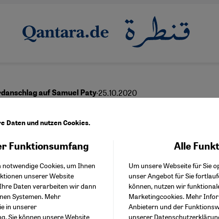
·
25.10.2020
danschlag auf Samuel Paty
kreichs schwerer Kamp
re Daten und nutzen Cookies.
n den Islamismus
r Funktionsumfang
Alle Funk
Facebook Embed / Facebo
Akzeptieren
Google Tag Manager
h notwendige Cookies, um Ihnen
Um unsere Webseite für Sie op
Twitter Embed
nktionen unserer Website
unser Angebot für Sie fortlau
Instagram Embed
Ihre Daten verarbeiten wir dann
können, nutzen wir funktional
Youtube Embed
English
عربي
enen Systemen. Mehr
Marketingcookies. Mehr Info
Google Maps Embed
ie in unserer
Anbietern und der Funktionswe
ng
. Sie können unsere Website
unserer
Datenschutzerklärun