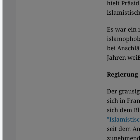
hielt Präsi
islamistisc
Es war ein 
islamophob
bei Anschlä
Jahren wei
Regierung
Der grausi
sich in Fra
sich dem Bl
"Islamisti
seit dem A
zunehmend 