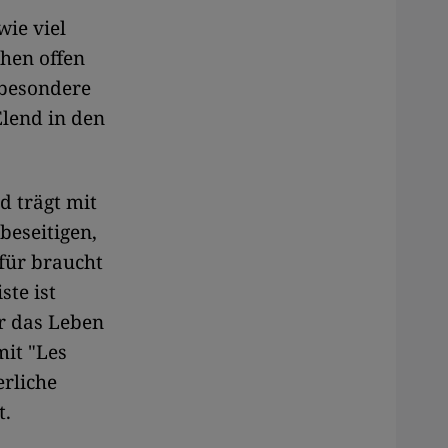
wie viel
chen offen
sbesondere
Elend in den
d trägt mit
beseitigen,
für braucht
te ist
er das Leben
mit "Les
rliche
t.