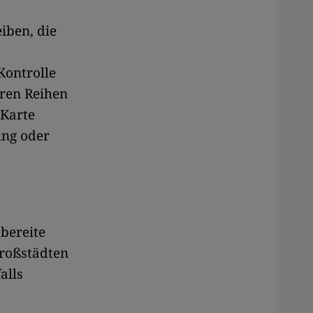
iben, die
Kontrolle
hren Reihen
-Karte
ung oder
tbereite
Großstädten
alls