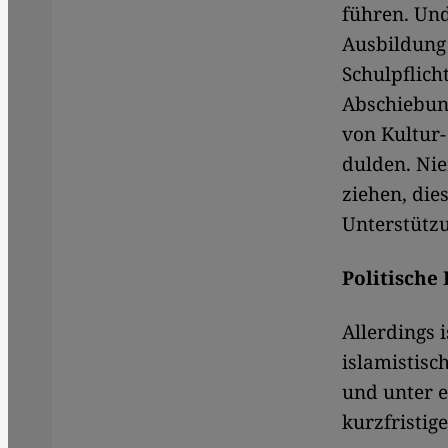
führen. Und 
Ausbildung
Schulpflich
Abschiebung
von Kultur-
dulden. Nie
ziehen, die
Unterstützu
Politische 
Allerdings 
islamistisc
und unter e
kurzfristig