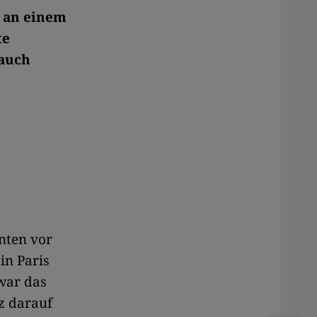
 an einem
te
 auch
nten vor
in Paris
war das
z darauf