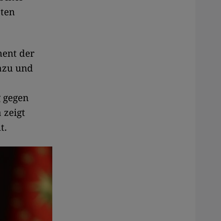
sten
ment der
azu und
g gegen
 zeigt
t.