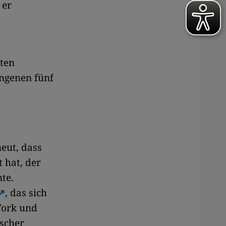
 er
ten
angenen fünf
eut, dass
 hat, der
te.
, das sich
York und
scher