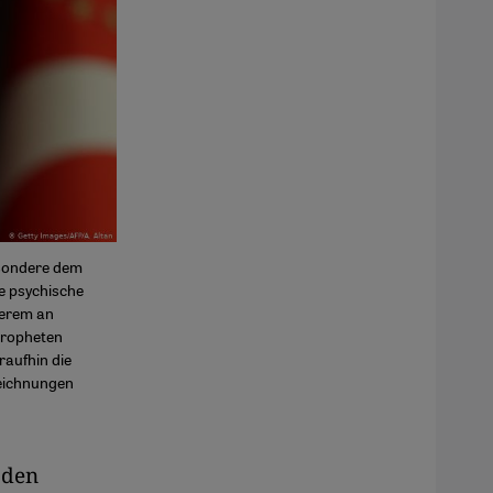
esondere dem
e psychische
derem an
Propheten
raufhin die
Zeichnungen
oden