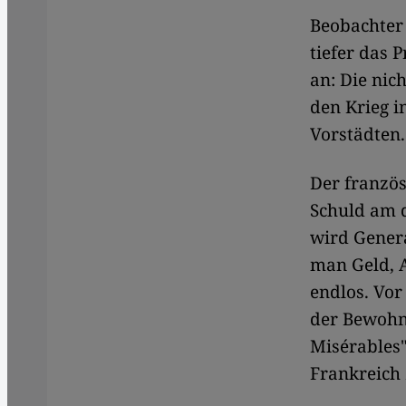
Beobachter 
tiefer das 
an: Die nic
den Krieg i
Vorstädten.
Der französ
Schuld am d
wird Genera
man Geld, A
endlos. Vor
der Bewohne
Misérables"
Frankreich 