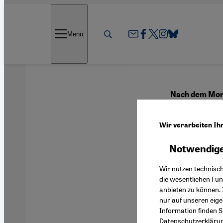
Direkt zum Inhalt springen
Menü
Nach dem Mor
Fran
Wir verarbeiten Ih
gege
Notwendige
Wir nutzen technisc
die wesentlichen Fu
anbieten zu können. 
Deutsch
nur auf unseren eig
Information finden S
Datenschutzerkläru