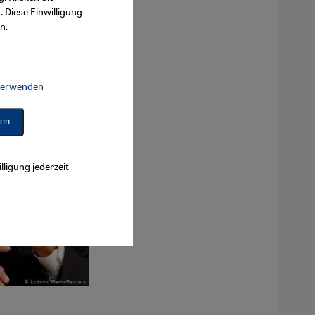
. Diese Einwilligung
n.
 verwenden
Connect, Google Maps Embed, Google Tag Manager, Instagram Embed, 
ren
lligung jederzeit