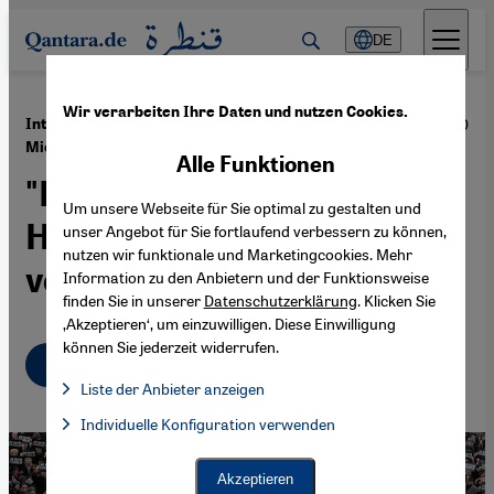
Direkt zum Inhalt springen
DE
Wir verarbeiten Ihre Daten und nutzen Cookies.
·
02.09.2020
Interview mit dem Politikwissenschaftler Hugo
Micheron
Alle Funktionen
"Das Attentat auf 'Charlie
Um unsere Webseite für Sie optimal zu gestalten und
Hebdo' war wie ein
unser Angebot für Sie fortlaufend verbessern zu können,
nutzen wir funktionale und Marketingcookies. Mehr
verspätetes Erwachen"
Information zu den Anbietern und der Funktionsweise
finden Sie in unserer
Datenschutzerklärung
. Klicken Sie
‚Akzeptieren‘, um einzuwilligen. Diese Einwilligung
können Sie jederzeit widerrufen.
Deutsch
English
عربي
Liste der Anbieter anzeigen
Liste der Anbieter:
Individuelle Konfiguration verwenden
Facebook Embed / Facebook Connect
Facebook Embed / Facebook Connect, Google Maps Embed, Go
Google Tag Manager
Twitter Embed
Akzeptieren
Instagram Embed