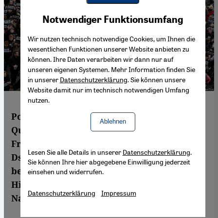
Youtube Embed
Akzeptieren
Notwendiger Funktionsumfang
Google Maps Embed
Wir nutzen technisch notwendige Cookies, um Ihnen die
wesentlichen Funktionen unserer Website anbieten zu
können. Ihre Daten verarbeiten wir dann nur auf
unseren eigenen Systemen. Mehr Information finden Sie
in unserer
Datenschutzerklärung
. Sie können unsere
Website damit nur im technisch notwendigen Umfang
nutzen.
Politikwissenschaftler Hugo Micheron über
Ablehnen
Quellen des islamistischen Terrorismus in
Frankreich, seine Gespräche mit
Lesen Sie alle Details in unserer
Datenschutzerklärung
.
Dschihadisten - und über den nun
Sie können Ihre hier abgegebene Einwilligung jederzeit
beginnenden Prozess gegen die
einsehen und widerrufen.
Hintermänner der Anschläge von 2015. Von
Datenschutzerklärung
Impressum
Nadia Pantel