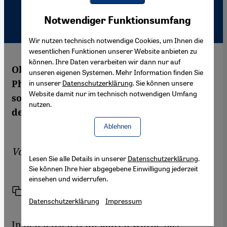
Youtube Embed
Akzeptieren
Notwendiger Funktionsumfang
Google Maps Embed
Wir nutzen technisch notwendige Cookies, um Ihnen die
wesentlichen Funktionen unserer Website anbieten zu
können. Ihre Daten verarbeiten wir dann nur auf
Obwohl der Islam in Russland kein neues
unseren eigenen Systemen. Mehr Information finden Sie
Phänomen ist, nimmt er bis heute im
in unserer
Datenschutzerklärung
. Sie können unsere
Website damit nur im technisch notwendigen Umfang
sozialen, kulturellen und politischen Leben
nutzen.
des Landes keinen großen Stellenwert ein.
Ablehnen
Von
Shireen Hunter
Lesen Sie alle Details in unserer
Datenschutzerklärung
.
Sie können Ihre hier abgegebene Einwilligung jederzeit
einsehen und widerrufen.
Link
Drucken
Teilen
Datenschutzerklärung
Impressum
​​In den letzten zehn Jahren wurde das