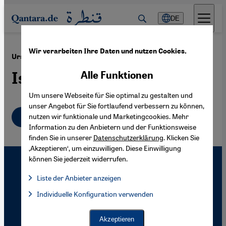
Direkt zum Inhalt springen
DE
Wir verarbeiten Ihre Daten und nutzen Cookies.
·
08.08.2006
Ursprünge und die Bedeutung des Islams
Islam in Russland
Alle Funktionen
Um unsere Webseite für Sie optimal zu gestalten und
unser Angebot für Sie fortlaufend verbessern zu können,
Deutsch
nutzen wir funktionale und Marketingcookies. Mehr
Information zu den Anbietern und der Funktionsweise
finden Sie in unserer
Datenschutzerklärung
. Klicken Sie
‚Akzeptieren‘, um einzuwilligen. Diese Einwilligung
können Sie jederzeit widerrufen.
Liste der Anbieter anzeigen
Liste der Anbieter:
Individuelle Konfiguration verwenden
Facebook Embed / Facebook Connect
Facebook Embed / Facebook Connect, Google Maps Embed, Go
Google Tag Manager
Twitter Embed
Akzeptieren
Instagram Embed