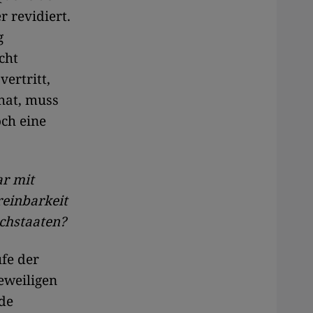
r revidiert.
g
cht
vertritt,
hat, muss
och eine
ar mit
reinbarkeit
chstaaten?
fe der
eweiligen
nde