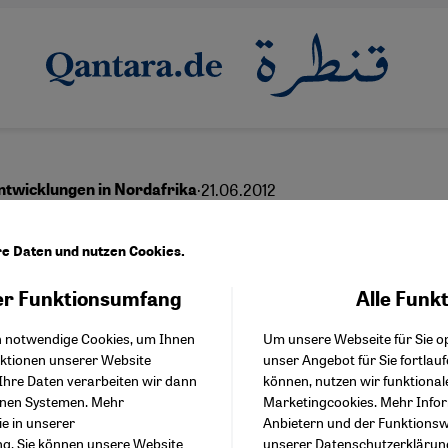
·
21.06.2012
twicklungen in Nordafrika
g zu Kompromissen
re Daten und nutzen Cookies.
r Funktionsumfang
Alle Funk
Facebook Embed / Facebo
Akzeptieren
Google Tag Manager
English
عربي
h notwendige Cookies, um Ihnen
Um unsere Webseite für Sie op
Twitter Embed
nktionen unserer Website
unser Angebot für Sie fortlau
Instagram Embed
Ihre Daten verarbeiten wir dann
können, nutzen wir funktional
Youtube Embed
enen Systemen. Mehr
Marketingcookies. Mehr Info
Google Maps Embed
n Staaten des Arabischen Frühlings wird derz
ie in unserer
Anbietern und der Funktionswe
ng
. Sie können unsere Website
unserer
Datenschutzerklärun