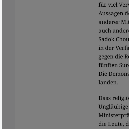
für viel Ve
Aussagen d
anderer Mi
auch andere
Sadok Chou
in der Ver
gegen die R
fünften Sur
Die Demonst
landen.
Dass religi
Ungläubige 
Ministerprä
die Leute, 