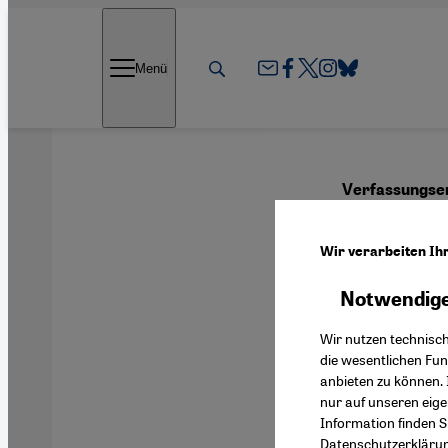
Direkt zum Inhalt springen
Menü
Verfassungsen
Zwan
Wir verarbeiten Ih
Notwendige
Deutsch
Wir nutzen technisc
die wesentlichen Fu
anbieten zu können. 
nur auf unseren eig
In mehrere
Information finden S
Datenschutzerkläru