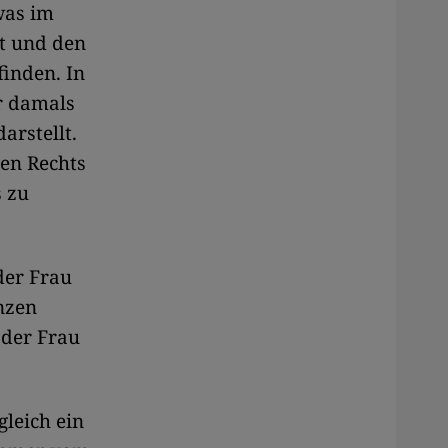
was im
lt und den
finden. In
r damals
arstellt.
hen Rechts
s zu
der Frau
nzen
 der Frau
leich ein