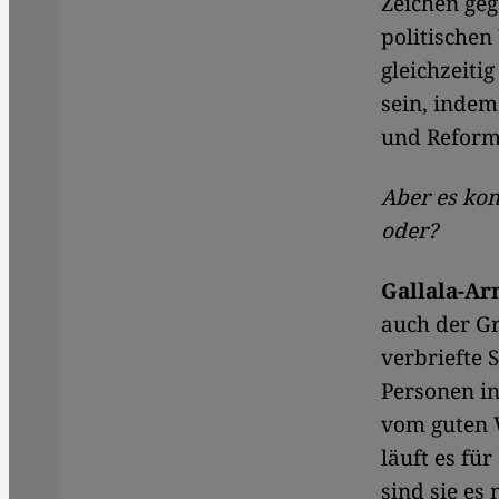
Zeichen ge
politischen
gleichzeiti
sein, indem
und Reform
Aber es kom
oder?
Gallala-Ar
auch der Gr
verbriefte 
Personen in
vom guten W
läuft es fü
sind sie es 