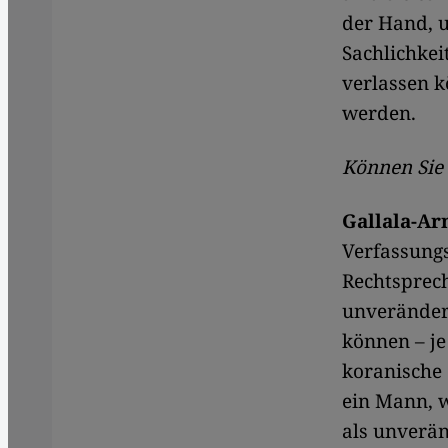
der Hand, u
Sachlichkei
verlassen k
werden.
Können Sie 
Gallala-Ar
Verfassungs
Rechtsprech
unveränderl
können – je
koranische 
ein Mann, w
als unverän