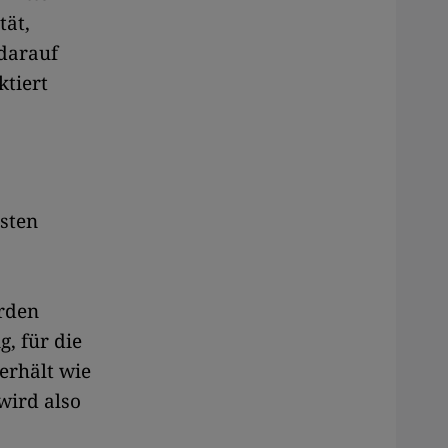
tät,
 darauf
ktiert
rsten
erden
g, für die
erhält wie
 wird also