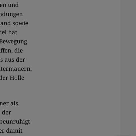
ren und
undungen
Land sowie
iel hat
-Bewegung
fen, die
s aus der
ntermauern.
der Hölle
ner als
 der
 beunruhigt
 er damit