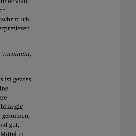
 immer vom
ich
schrittlich
erpretieren
n vornimmt,
s ist gewiss
ine
ere
abhängig
l gesonnen,
nd gut,
Mittel in