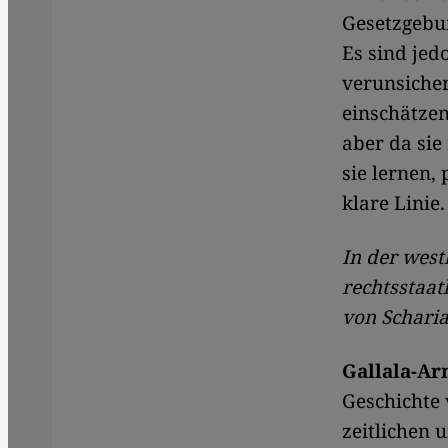
Gesetzgebun
Es sind jed
verunsicher
einschätzen
aber da si
sie lernen,
klare Linie.
In der west
rechtsstaat
von Schari
Gallala-Ar
Geschichte 
zeitlichen 