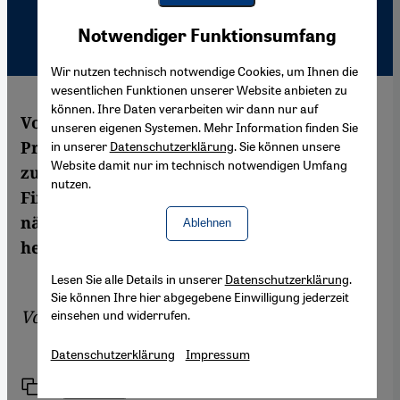
Youtube Embed
Akzeptieren
Notwendiger Funktionsumfang
Google Maps Embed
Wir nutzen technisch notwendige Cookies, um Ihnen die
wesentlichen Funktionen unserer Website anbieten zu
können. Ihre Daten verarbeiten wir dann nur auf
Vor vier Jahren fiel Libanons Ex-
unseren eigenen Systemen. Mehr Information finden Sie
Premierminister einem Bombenattentat
in unserer
Datenschutzerklärung
. Sie können unsere
Website damit nur im technisch notwendigen Umfang
zum Opfer. Syriens Geheimdienst soll seine
nutzen.
Finger im Spiel gehabt haben, doch die
näheren Umstände des Anschlags sind bis
Ablehnen
heute unklar.
Lesen Sie alle Details in unserer
Datenschutzerklärung
.
Sie können Ihre hier abgegebene Einwilligung jederzeit
Von
Birgit Kaspar
einsehen und widerrufen.
Datenschutzerklärung
Impressum
Link
Drucken
Teilen