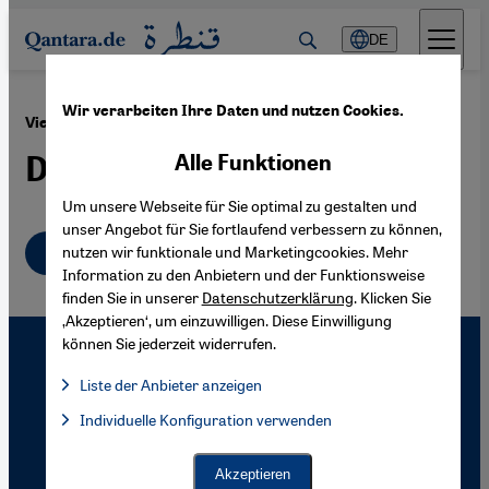
Direkt zum Inhalt springen
DE
Wir verarbeiten Ihre Daten und nutzen Cookies.
·
17.02.2009
Vier Jahre nach dem Anschlag auf Rafik Hariri
Die Spur der Mörder
Alle Funktionen
Um unsere Webseite für Sie optimal zu gestalten und
unser Angebot für Sie fortlaufend verbessern zu können,
Deutsch
nutzen wir funktionale und Marketingcookies. Mehr
Information zu den Anbietern und der Funktionsweise
finden Sie in unserer
Datenschutzerklärung
. Klicken Sie
‚Akzeptieren‘, um einzuwilligen. Diese Einwilligung
können Sie jederzeit widerrufen.
Liste der Anbieter anzeigen
Liste der Anbieter:
Individuelle Konfiguration verwenden
Facebook Embed / Facebook Connect
Facebook Embed / Facebook Connect, Google Maps Embed, Go
Google Tag Manager
Twitter Embed
Akzeptieren
Instagram Embed