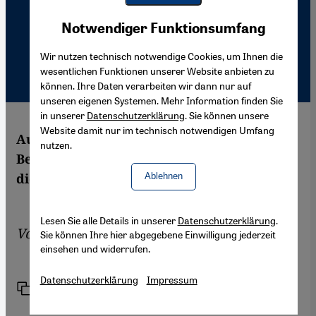
Youtube Embed
Akzeptieren
Notwendiger Funktionsumfang
Google Maps Embed
Wir nutzen technisch notwendige Cookies, um Ihnen die
wesentlichen Funktionen unserer Website anbieten zu
können. Ihre Daten verarbeiten wir dann nur auf
unseren eigenen Systemen. Mehr Information finden Sie
in unserer
Datenschutzerklärung
. Sie können unsere
Website damit nur im technisch notwendigen Umfang
Auch in Ägypten gewinnen Blogs an
nutzen.
Bedeutung. Für analoge Leser gibt es jetzt
die Blog-Zeitschrift "Wasla".
Ablehnen
Lesen Sie alle Details in unserer
Datenschutzerklärung
.
Von
Haytham Abdelathim
Sie können Ihre hier abgegebene Einwilligung jederzeit
einsehen und widerrufen.
Datenschutzerklärung
Impressum
Link
Drucken
Teilen