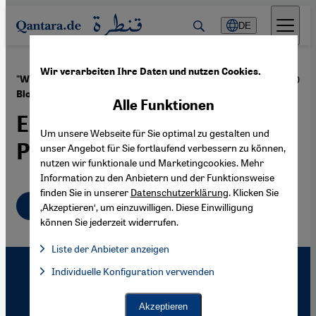
Direkt zum Inhalt springen
DE
Wir verarbeiten Ihre Daten und nutzen Cookies.
·
16.04.2010
"Wasla" – Ägyptens Zeitschrift für Blogger ohne
Blogs
Alle Funktionen
Experimente auf dem
Um unsere Webseite für Sie optimal zu gestalten und
Papier
unser Angebot für Sie fortlaufend verbessern zu können,
nutzen wir funktionale und Marketingcookies. Mehr
Information zu den Anbietern und der Funktionsweise
finden Sie in unserer
Datenschutzerklärung
. Klicken Sie
Deutsch
‚Akzeptieren‘, um einzuwilligen. Diese Einwilligung
können Sie jederzeit widerrufen.
Liste der Anbieter anzeigen
Liste der Anbieter:
Individuelle Konfiguration verwenden
Facebook Embed / Facebook Connect
Facebook Embed / Facebook Connect, Google Maps Embed, Go
Google Tag Manager
Twitter Embed
Akzeptieren
Instagram Embed