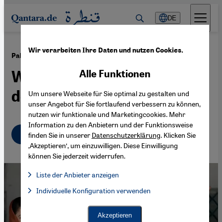
Direkt zum Inhalt springen
DE
Wir verarbeiten Ihre Daten und nutzen Cookies.
·
26.02.2024
Pakistan nach den Wahlen
Was erwartet Indien von
Alle Funktionen
der neuen Regierung?
Um unsere Webseite für Sie optimal zu gestalten und
unser Angebot für Sie fortlaufend verbessern zu können,
nutzen wir funktionale und Marketingcookies. Mehr
Information zu den Anbietern und der Funktionsweise
Deutsch
English
finden Sie in unserer
Datenschutzerklärung
. Klicken Sie
‚Akzeptieren‘, um einzuwilligen. Diese Einwilligung
können Sie jederzeit widerrufen.
Liste der Anbieter anzeigen
Liste der Anbieter:
Individuelle Konfiguration verwenden
Facebook Embed / Facebook Connect
Facebook Embed / Facebook Connect, Google Maps Embed, Go
Google Tag Manager
Twitter Embed
Akzeptieren
Instagram Embed