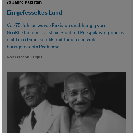
75 Jahre Pakistan
Ein gefesseltes Land
Vor 75 Jahren wurde Pakistan unabhängig von
Großbritannien. Es ist ein Staat mit Perspektive - gäbe es
nicht den Dauerkonflikt mit Indien und viele
hausgemachte Probleme.
Von Haroon Janjua