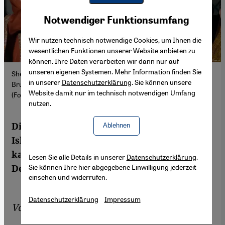
Youtube Embed
Akzeptieren
Notwendiger Funktionsumfang
Google Maps Embed
Wir nutzen technisch notwendige Cookies, um Ihnen die
wesentlichen Funktionen unserer Website anbieten zu
können. Ihre Daten verarbeiten wir dann nur auf
unseren eigenen Systemen. Mehr Information finden Sie
Shehbaz Sharif (rechts) will Premierminister bleiben, aber sein
in unserer
Datenschutzerklärung
. Sie können unsere
Bruder Nawaz Sharif (Mitte) ist im Hintergrund einflussreich.
Website damit nur im technisch notwendigen Umfang
(Foto: K.M. Chaudary/AP/picture alliance)
nutzen.
Die neue fragile Regierungskoalition in
Ablehnen
Islamabad hat ohne den Segen des Militärs
kaum Chancen, die Beziehungen zu Neu-
Lesen Sie alle Details in unserer
Datenschutzerklärung
.
Sie können Ihre hier abgegebene Einwilligung jederzeit
Delhi zu verbessern, befürchten Analysten.
einsehen und widerrufen.
Datenschutzerklärung
Impressum
Von
Murali Krishnan