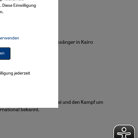
. Diese Einwilligung
n.
 verwenden
Connect, Google Maps Embed, Google Tag Manager, Instagram Embed, 
ung: Sudanesische Hochzeitssänger in Kairo
ren
lligung jederzeit
ägt durch Migration, Sklaverei und den Kampf um
ernational bekannt.