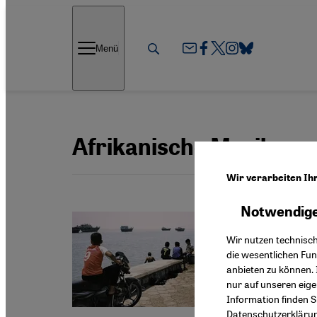
Direkt zum Inhalt springen
Menü
Afrikanische Musik
Wir verarbeiten Ih
Notwendige
Irans Go
Mehr 
Wir nutzen technisc
die wesentlichen Fu
Die Str
anbieten zu können. 
zeigt ei
nur auf unseren eig
homogen
Information finden S
Datenschutzerkläru