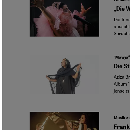
„Die W
Die Tun
ausschl
Sprache
"Mawja“
Die S
Aziza B
Album "
jenseit
Musik au
Frank