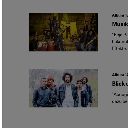
Album "
Musik
"Beja P
bekannt
Effekte.
Album "
Blick 
"Aboogi
dazu be