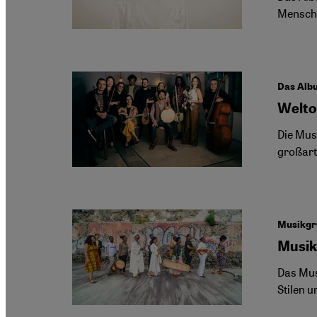
Mensche
Das Alb
Welto
Die Mus
großart
Musikgru
Musik
Das Musi
Stilen 