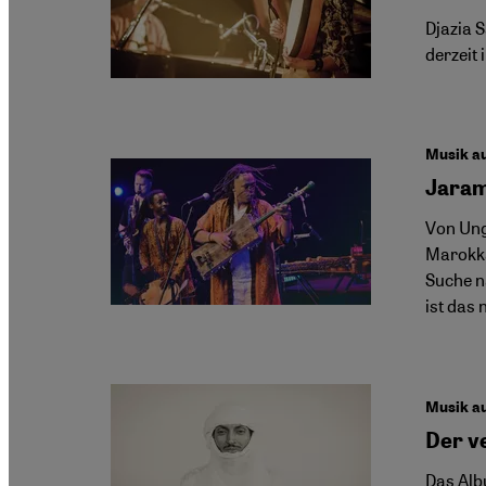
Djazia 
derzeit 
Musik a
Jaram
Von Ung
Marokka
Suche n
ist das
Musik au
Der v
Das Alb