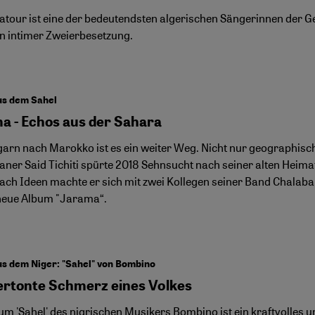
Satour ist eine der bedeutendsten algerischen Sängerinnen der Ge
in intimer Zweierbesetzung.
us dem Sahel
a - Echos aus der Sahara
arn nach Marokko ist es ein weiter Weg. Nicht nur geographisch
ner Said Tichiti spürte 2018 Sehnsucht nach seiner alten Heimat
ach Ideen machte er sich mit zwei Kollegen seiner Band Chalaba
 neue Album "Jarama“.
s dem Niger: "Sahel" von Bombino
ertonte Schmerz eines Volkes
um 'Sahel' des nigrischen Musikers Bombino ist ein kraftvolles u