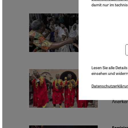
damit nur im techni
Sudanesi
Freud
Zu Haus
versteh
Lesen Sie alle Detail
einsehen und widerr
Gnaoua 
Aus d
Datenschutzerkläru
Ein Fes
Anerkenn
Feminism