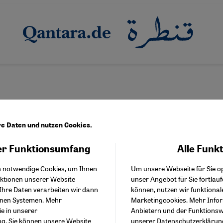
re Daten und nutzen Cookies.
r Funktionsumfang
Alle Funk
Facebook Embed / Facebo
lfregion
Akzeptieren
Google Tag Manager
als eine Meerenge
h notwendige Cookies, um Ihnen
Um unsere Webseite für Sie op
Twitter Embed
nktionen unserer Website
unser Angebot für Sie fortlau
Instagram Embed
aße von Hormus steht im Zentrum geopolitischer Spannungen. Ei
Ihre Daten verarbeiten wir dann
können, nutzen wir funktional
Youtube Embed
n anderes Bild: An Irans Südküste verschmelzen afrikanische, ind
enen Systemen. Mehr
Marketingcookies. Mehr Info
Google Maps Embed
en Gottesstaates.
ie in unserer
Anbietern und der Funktionswe
ng
. Sie können unsere Website
unserer
Datenschutzerklärun