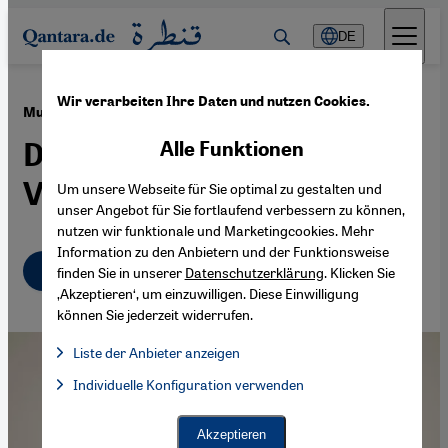
Direkt zum Inhalt springen
DE
Wir verarbeiten Ihre Daten und nutzen Cookies.
·
16.01.2024
Musik aus dem Niger: "Sahel" von Bombino
Der vertonte Schmerz eines
Alle Funktionen
Volkes
Um unsere Webseite für Sie optimal zu gestalten und
unser Angebot für Sie fortlaufend verbessern zu können,
nutzen wir funktionale und Marketingcookies. Mehr
Information zu den Anbietern und der Funktionsweise
Deutsch
English
عربي
finden Sie in unserer
Datenschutzerklärung
. Klicken Sie
‚Akzeptieren‘, um einzuwilligen. Diese Einwilligung
können Sie jederzeit widerrufen.
Liste der Anbieter anzeigen
Liste der Anbieter:
Individuelle Konfiguration verwenden
Facebook Embed / Facebook Connect
Facebook Embed / Facebook Connect, Google Maps Embed, Go
Google Tag Manager
Twitter Embed
Akzeptieren
Instagram Embed