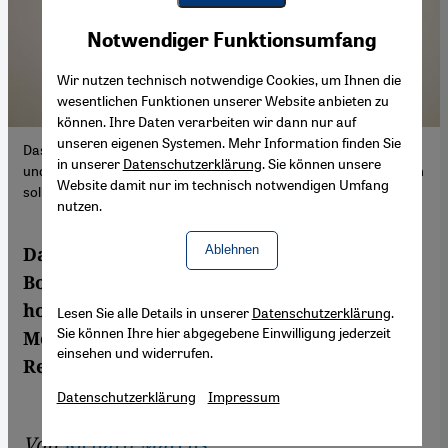
Youtube Embed
Akzeptieren
Notwendiger Funktionsumfang
Google Maps Embed
Wir nutzen technisch notwendige Cookies, um Ihnen die
wesentlichen Funktionen unserer Website anbieten zu
können. Ihre Daten verarbeiten wir dann nur auf
unseren eigenen Systemen. Mehr Information finden Sie
Das Album "Sahel" des nigrischen Musikers Bombino ist kraftvoll
in unserer
Datenschutzerklärung
. Sie können unsere
und hochaktuell, ein Album, das "möglichst viele Menschen hören
Website damit nur im technisch notwendigen Umfang
sollten", schreibt Richard Marcus. (Foto: Ron Whyman)
nutzen.
Ablehnen
Das Album 'Sahel' des nigrischen Musikers
Bombino ist ein kraftvolles und
hochaktuelles Album, das möglichst viele
Lesen Sie alle Details in unserer
Datenschutzerklärung
.
Sie können Ihre hier abgegebene Einwilligung jederzeit
Menschen hören sollten, schreibt unser
einsehen und widerrufen.
Rezensent Richard Marcus.
Datenschutzerklärung
Impressum
Von
Richard Marcus