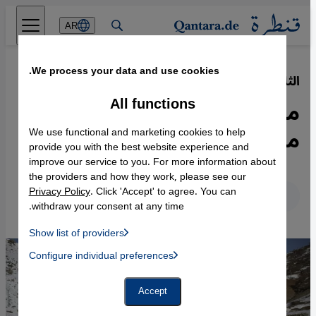
Direkt zum Inhalt springen
AR
We process your data and use cookies.
الثلوج في جبال الأطلس المغربية
·
07.03.2018
All functions
محاسبة ملك المغرب في
مناطق الريف الفقيرة
We use functional and marketing cookies to help
provide you with the best website experience and
improve our service to you. For more information about
the providers and how they work, please see our
Privacy Policy
. Click 'Accept' to agree. You can
عربي
English
Deutsch
withdraw your consent at any time.
Show list of providers
List of providers:
Configure individual preferences
Facebook Embed / Facebook Connect
 Manager, Instagram Embed, Twitter Embed, Youtube Embed
Google Tag Manager
Twitter Embed
Accept
Instagram Embed
Youtube Embed