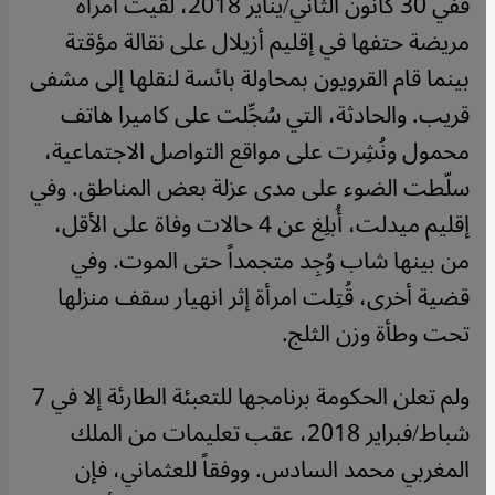
ففي 30 كانون الثاني/يناير 2018، لقيت امرأة
مريضة حتفها في إقليم أزيلال على نقالة مؤقتة
بينما قام القرويون بمحاولة بائسة لنقلها إلى مشفى
قريب. والحادثة، التي سُجِّلت على كاميرا هاتف
محمول ونُشِرت على مواقع التواصل الاجتماعية،
سلّطت الضوء على مدى عزلة بعض المناطق. وفي
إقليم ميدلت، أُبلِغ عن 4 حالات وفاة على الأقل،
من بينها شاب وُجِد متجمداً حتى الموت. وفي
قضية أخرى، قُتِلت امرأة إثر انهيار سقف منزلها
تحت وطأة وزن الثلج.
ولم تعلن الحكومة برنامجها للتعبئة الطارئة إلا في 7
شباط/فبراير 2018، عقب تعليمات من الملك
المغربي محمد السادس. ووفقاً للعثماني، فإن