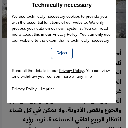
Technically necessary
Accept
Google Maps Embed
We use technically necessary cookies to provide you
with the essential functions of our website. We only
process your data on our own systems. You can read
more about this in our
Privacy Policy
. You can only use
our website to the extent that is technically necessary.
أحوال طقس جوية مريرة متسمة بتساقط
Reject
ثلوج كثيفة غير معتادة على جبال الأطلس
المغربية، تسلط الضوء بشدة على إهمال
Read all the details in our
Privacy Policy
. You can view
and withdraw your consent here at any time.
الحكومة المغربية لأفقر مناطقها الريفية. ماثيو
Privacy Policy
Imprint
غرين ينقل الصورة لموقع قنطرة، وقول أحد
العاملين في الإغاثة: "الناس يموتون من البرد
والجوع ونقص الأدوية. ولا يمكن في كل شتاء
انتظار الربيع لتلقي المساعدة. نريد رؤية