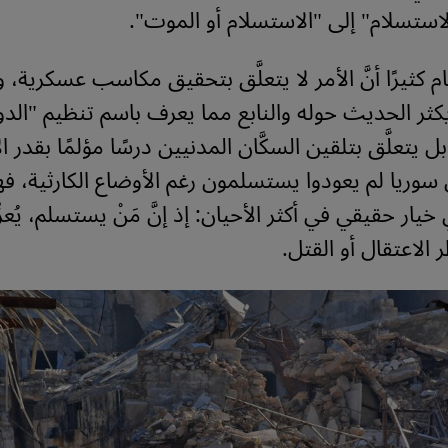
الاستسلام" إلى "الاستسلام أو الموت".
ظام كثيرًا أنَّ الأمر لا يتعلَّق بتحقيق مكاسب عسكرية، 
كثر الحديث حوله والنابع مما يعرف باسم تنظيم "الدو
بل يتعلَّق بتلقين السكَّان المدنيين درسًا مؤلمًا بقدر ا
ي سوريا لم يعودوا يستسلمون رغم الأوضاع الكارثية، فه
يار حقيقي في أكثر الأحيان: إذ إنَّ مَنْ يستسلم، يُع
الاعتقال أو القتل.