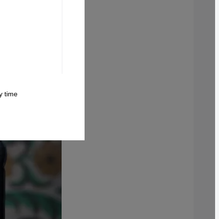
 time.