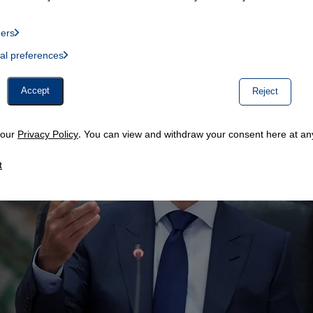
ders
List of providers:
ual preferences
, Twitter Embed, Youtube Embed
Accept
Reject
n our
Privacy Policy
. You can view and withdraw your consent here at any
t