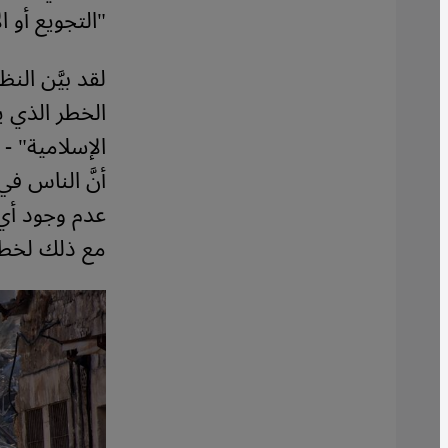
"التجويع أو 
لقد بيَّن الن
الخطر الذي ي
الإسلامية" - 
أنَّ الناس ف
عدم وجود أي خ
مع ذلك لخطر 