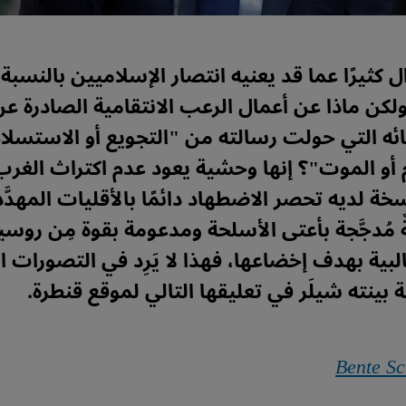
 كثيرًا عما قد يعنيه انتصار الإسلاميين بالنسبة
لكن ماذا عن أعمال الرعب الانتقامية الصادرة عن
ئه التي حولت رسالته من "التجويع أو الاستسلام
أو الموت"؟ إنها وحشية يعود عدم اكتراث الغرب 
خة لديه تحصر الاضطهاد دائمًا بالأقليات المهدَّد
 مُدجَّجة بأعتى الأسلحة ومدعومة بقوة مِن روسيا
لبية بهدف إخضاعها، فهذا لا يَرِد في التصورات ال
ة بينته شيلَر في تعليقها التالي لموقع قنطرة.
Bente Sc