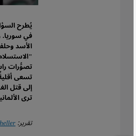
يُطرح السؤال
في سوريا. و
الأسد وحلفا
"الاستسلام 
تصوُّرات راس
تسعى أقليةٌ
إلى قتل الغا
ترى الألماني
تقرير:
heller