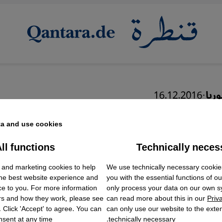
ريا
·
16.12.2016
 نظام الأسد...من "التجويع 
a and use cookies.
لام" إلى "الاستسلام أو
ll functions
Technically neces
ok Embed / Facebook Connect
Accept
Google Tag Manager
"؟
 and marketing cookies to help
We use technically necessary cookie
Twitter Embed
the best website experience and
you with the essential functions of o
Instagram Embed
ce to you. For more information
only process your data on our own 
Youtube Embed
rs and how they work, please see
can read more about this in our
Priv
Google Maps Embed
. Click 'Accept' to agree. You can
can only use our website to the extent
عربي
sent at any time.
technically necessary.
English