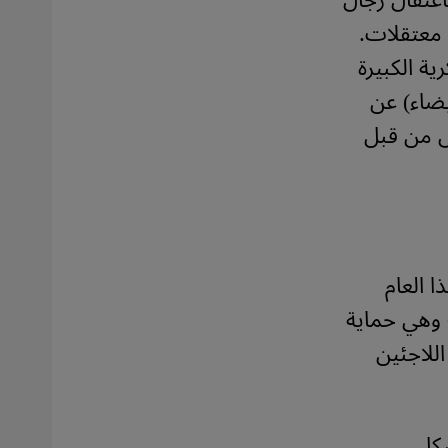
عتقال رجال
 معتقلات.
ة الكبيرة
يضاء) عن
ص من قبل
ا العام
 - وهي حماية
للاجئين
شكل