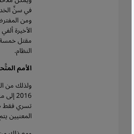
ويمكن ملاحظ
في سنِّ الخ
ومن المفترض 
الأخيرة ألفي
مقتل خمسة وأ
النظام.
الأمم المتَّح
ولذلك من الس
2016 إل
تسري فقط طال
المعنيين يت
ومع ذلك من ا