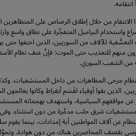
 انتقامه.
 الانتقام من خلال إطلاق الرصاص على المتظاهرين ا
راع واستخدام البراميل المتفجِّرة على نطاق واسع وارت
 التعسُّفية للآلاف من السوريين، الذين اختفوا حتى يو
رون منهم للتعذيب حتى الموت: فإنَّ عنف نظام الأسد م
 من الشعب السوري.
لنظام جرحى المظاهرات من داخل المستشفيات. وكذ
يين، الذين بقوا أوفياء لقَسَم أبقراط وكانوا يعالجون ا
عن مواقفهم السياسية، واستهدف بهجماته المستش
ستشفيات شرق حلب مدمَّرة من دون استثناء. وفي
ظام عن آلاف المواطنين أية إمدادات، بينما يقوم سلا
وسي بقصف المحاصرين هناك من دون هوادة. وتحوَّلت