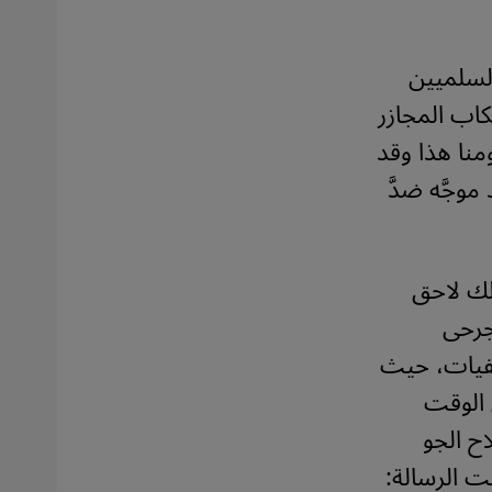
لسلميين
كاب المجازر
منا هذا وقد
وجَّه ضدَّ
لك لاحق
لجرحى
فيات، حيث
 الوقت
ح الجو
 الرسالة: