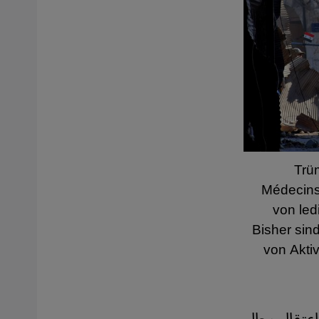
Trü
Médecins
von led
Bisher sind
von Aktiv