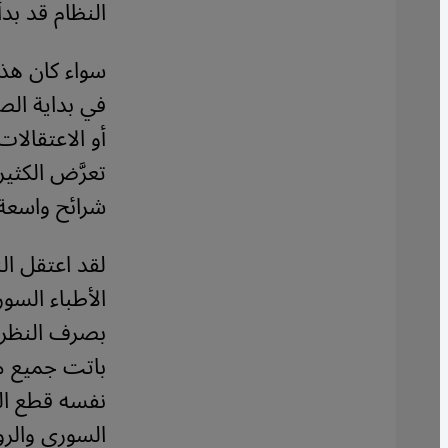
النظام قد بدأ
سواء كان هذا
في بداية الص
أو الاعتقالات
تعرَّض الكثي
شرائح واسعة
لقد اعتقل ا
الأطباء السور
بصرف النظر 
باتت جميع م
نفسه قطع الن
السوري والر