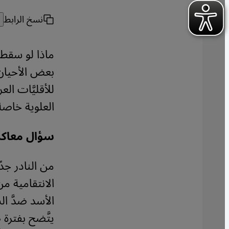
نسخ الرابط
ماذا لو سقط
بعض الأحيان 
للأقليَّات الع
العلوية خاصة،
سؤال معاكس 
من النادر ج
الانتقامية م
الأسد ضدَّ ال
يتَّضح بفترة