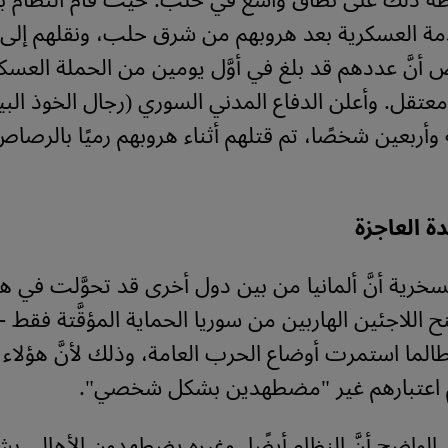
ة ذلك على نطاق واسع في حلب. حيث قام النظام با
دمة العسكرية بعد هروبهم من شرق حلب، ونقلهم إلى
أنَّ عددهم قد بلغ في أوَّل يومين من الحملة العسكري
 معتقل. وأعلن الدفاع المدني السوري (رجال الخوذ الب
ربعين شخصًا، تم قتلهم أثناء هروبهم رميًا بالرصا
دة العاجزة
خرية أنَّ ألمانيا من بين دول أخرى قد تحوَّلت في هذ
ى منح اللاجئين الهاربين من سوريا الحماية المؤقَّتة فقط
ما استمرت أوضاع الحرب العامة، وذلك لأنَّ هؤلاء ا
م اعتبارهم غير "مضطهدين بشكل شخصي".
لواضح أنَّ النظام أيضًا، وغيره يضطهدون الأهالي ب