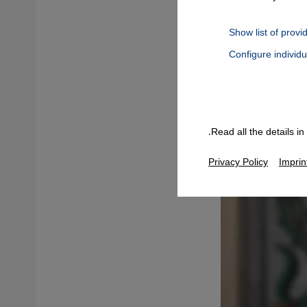
Show list of provi
Configure individ
Connect, Google Maps Embed, Google Tag Manager, Instagram Embed
Read all the details i
Privacy Policy
Imprin