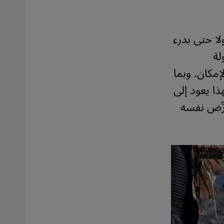
ولا حتى بدرء
لة
لإمكان. وبما
ذا يعود إلى
رِّض نفسه