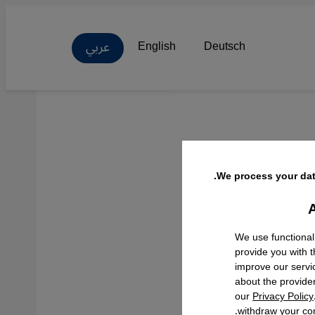
عربي
English
Deutsch
أو
We process your dat
A
Facebo
We use functional
provide you with 
improve our servi
about the provide
our
Privacy Policy
withdraw your con