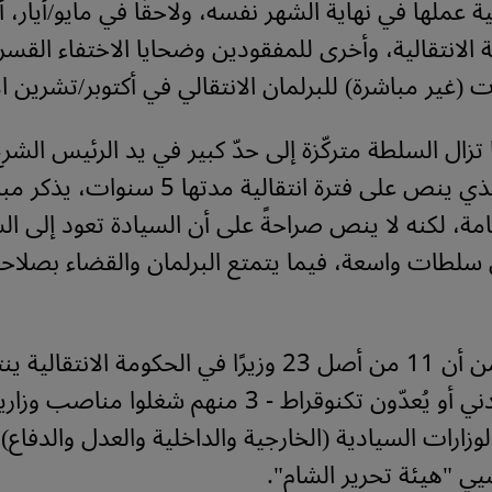
ة عملها في نهاية الشهر نفسه، ولاحقًا في مايو/أيار، 
ة الانتقالية، وأخرى للمفقودين وضحايا الاختفاء القس
 (غير مباشرة) للبرلمان الانتقالي في أكتوبر/تشرين ال
زال السلطة متركّزة إلى حدّ كبير في يد الرئيس الشرع
الدستوري، الذي ينص على فترة انتقالية مدتها 5 سنوات،
مة، لكنه لا ينص صراحةً على أن السيادة تعود إلى ا
سلطات واسعة، فيما يتمتع البرلمان والقضاء بصلاحي
وعلى الرغم من أن 11 من أصل 23 وزيرًا في الحكومة الانتق
المجتمع المدني أو يُعدّون تكنوقراط - 3 منهم شغلوا مناص
إن الوزارات السيادية (الخارجية والداخلية والعدل والدفا
ي "هيئة تحرير الشام".