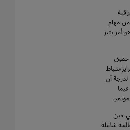
اقبة
 من مهام
 أمر يثير
ت حقوق
راير/شباط
لدرجة أن
فيما
في حين
الجة شاملة