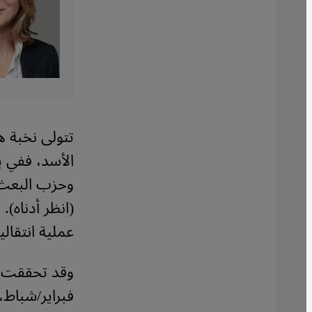
تتولى نخبة ه
الأسد، ففي ينا
(انظر أدناه).
عملية انتقالي
وقد تحققت ب
فبراير/شباط،