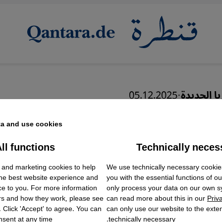
ا الجديدة
·
05.12.2025
ليء بالأشواك
a and use cookies.
ll functions
Technically neces
ok Embed / Facebook Connect
Accept
Google Tag Manager
عربي
We use technically necessary cookie
 and marketing cookies to help
Twitter Embed
English
the best website experience and
you with the essential functions of o
Instagram Embed
ce to you. For more information
only process your data on our own 
Youtube Embed
rs and how they work, please see
can read more about this in our
Priv
Google Maps Embed
. Click 'Accept' to agree. You can
can only use our website to the extent
sent at any time.
technically necessary.