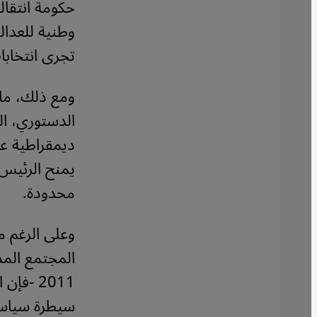
حكومة انتقالي
وطنية للعدال
تجرى انتخابات
ومع ذلك، ما ت
ديمقراطية عا
يمنح الرئيس 
محدودة.
2011 -ف
سيطرة سياسي