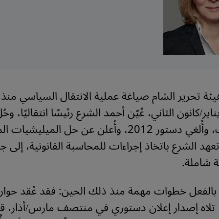
يئة تحرير الشام صياغة عملية الانتقال السياسي من
ير/كانون الثاني، عُيّن أحمد الشرع رئيسًا انتقاليًا، وحُل
وحزب البعث، وأُلغي دستور 2012، وأُعلن عن حل الميليش
 تعهد الشرع باتخاذ إجراءات للمحاسبة القانونية، إلى 
ة شاملة.
الفعل خطوات مهمة منذ ذلك الحين: فقد عُقد حوار
 تلاه إصدار إعلان دستوري في منتصف مارس/أذار، قب