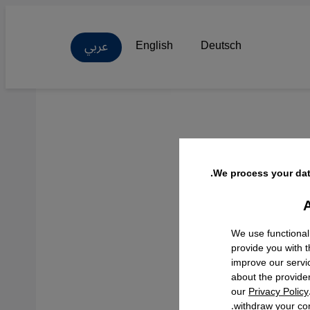
عربي
English
Deutsch
We process your dat
A
Facebo
We use functional
provide you with 
improve our servi
about the provide
our
Privacy Policy
withdraw your con