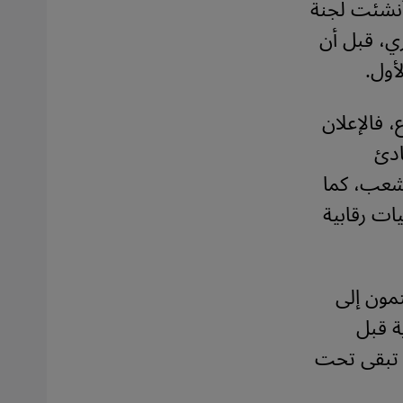
أٌنشئت لجنة
ري، قبل أن
أول.
، فالإعلان
 يذكر مبادئ
لشعب، كما
ات رقابية
الية ينتمون إلى
ب وزارية قبل
ع) تبقى تحت