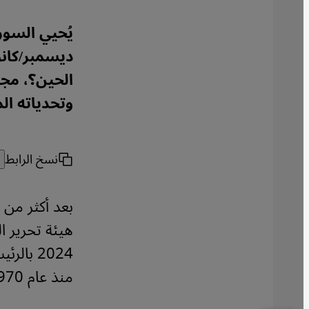
ديسمبر/كانو
الحين؟، مجم
وتحدياته الم
نسخ الرابط
2024 با
منذ عام 1970.