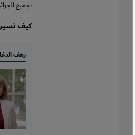
لجميع الجرائ
كيف تسير 
رهف الدغل