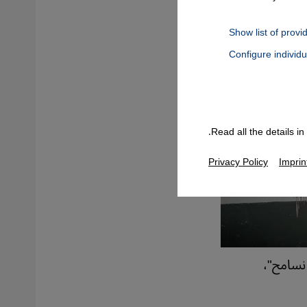
Show list of provi
Configure individ
Connect, Google Maps Embed, Google Tag Manager, Instagram Embed
Read all the details i
Privacy Policy
Imprin
 نسامح"،