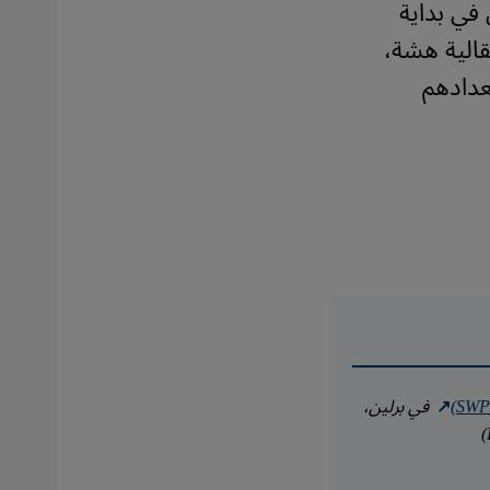
في بداية
قالية هشة،
عدادهم
في برلين،