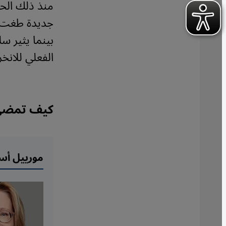
منذ ذلك الحي
جديدة طغت عل
بينما يثير 
الفعلي للانخ
كيف تمضي ع
مورييل أس