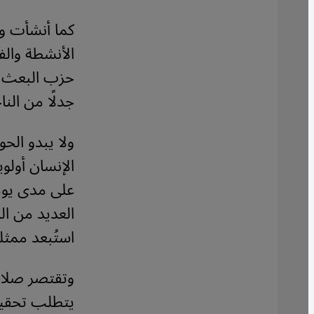
كما أنشأت وز
الأنشطة والف
حزب البعث ال
جدلًا من النا
ولا يبدو الح
الإنسان أولو
على مدى يوم
العديد من ال
استُبعد ممثلو الإ
وتقتصر صلاحي
يتطلب تحقيق 