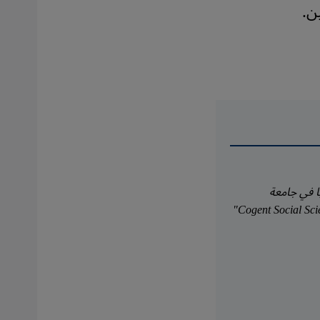
ن.
 في جامعة
لانكستر، وتعمل أيضًا كمحررة أولى في مجلة "Cogent Social Sciences"