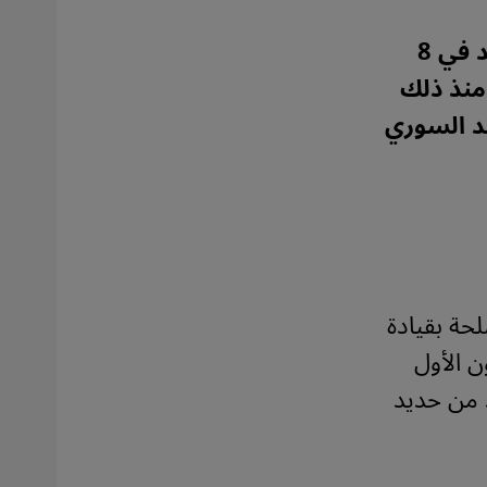
يُحيي السوريون هذه الأيام الذكرى الأولى لسقوط نظام الأسد في 8
 منذ ذلك
د السوري
مسلحة بقيادة
 يوم 8 ديسمبر/كانون الأول
د من حديد