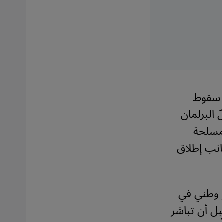
ذ سقوط
ّ البرلمان
يات المسلحة
جانب إطلاق
 وطني في
ل أن تباشر