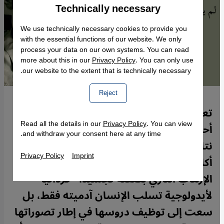
Technically necessary
Accept
Google Maps Embed
We use technically necessary cookies to provide you
with the essential functions of our website. We only
process your data on our own systems. You can read
more about this in our
Privacy Policy
. You can only use
our website to the extent that is technically necessary.
Reject
تعد المفكرة والفيلسوفة الألمانية حنة آرندت
Read all the details in our
Privacy Policy
. You can view
أحد أعلام الفكر النقدي العالمي، نظرا لتأثير
and withdraw your consent here at any time.
نتاجها الفكري وتميز حضور شخصيتها
Privacy Policy
Imprint
أكاديمياً وسياسياً. لم تتعامل حنة آرندت مع
الإرهاب النازي بصفته تجسيدا "فردانياً"
لأيدولوجية تسلب الإنسان آدميته فقط، بل
سعت إلى توظيف دروسها في إطار تصوراتها