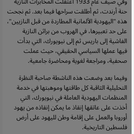
وفي صيف عام 1933 اعتقلت المخابرات النازية
حنة أرندت، ثم أطلقت سراحها فيما بعد. ثم نجحت
هذه "اليهودية الألمانية المطاردة من قبل النازيين"،
على حد تعبيرها، في الهروب من براثن النازية
الفاشية إلى باريس ثم إلى نيويورك، التي بدأت
فيها عملها السياسي الحقيقي، حيث عملت
صحفية، ومراجعة لغوية ومحاضرة جامعية.
وفيما بعد وضعت هذه الناشطة صاحبة النظرة
التحليلية الثاقبة كل طاقتها وموهبتها في خدمة
المنظمات اليهودية العاملة في نيويورك، التي
أخذت على عاتقها إنقاذ ما يمكن إنقاذه من يهود
أوروبا والعمل على إقامة وطن لليهود على أرض
فلسطين التاريخية
.