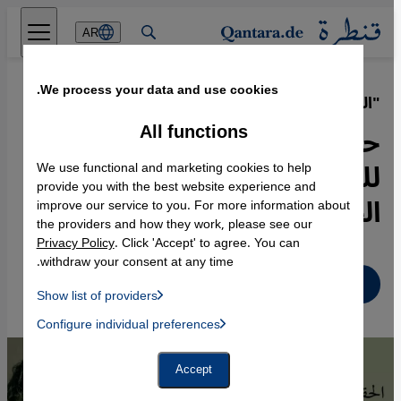
Direkt zum Inhalt springen
AR
We process your data and use cookies.
"الحرية هى مغزى العمل السياسي"
·
01.01.2015
All functions
حنة آرندت: أيقونة العداء
للشمولية والدفاع عن أولية
We use functional and marketing cookies to help
provide you with the best website experience and
الحرية
improve our service to you. For more information about
the providers and how they work, please see our
Privacy Policy
. Click 'Accept' to agree. You can
withdraw your consent at any time.
عربي
Show list of providers
List of providers:
Configure individual preferences
Facebook Embed / Facebook Connect
 Manager, Instagram Embed, Twitter Embed, Youtube Embed
Google Tag Manager
Twitter Embed
Accept
Instagram Embed
Youtube Embed