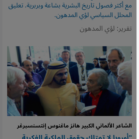
مع أكثر فصول تاريخ البشرية بشاعة وبربرية. تعليق
المحلل السياسي لؤي المدهون.
تقرير: لؤي المدهون
الشاعر الألماني الكبير هانز ماغنوس إنتسنسبرغر
"أوروبا لا تمتلك حقوق الملكية الفكرية