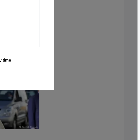
 time.