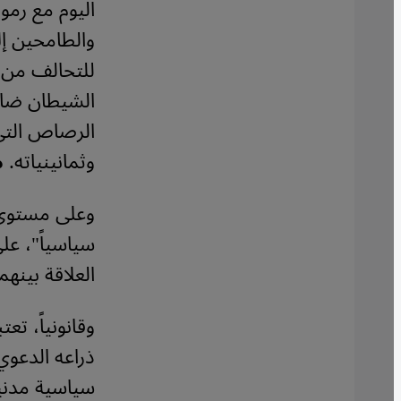
اليوم مع رمو
والطامحين إ
للتحالف من 
الشيطان ضاب
الرصاص التي
وثمانينياته
.
م
وعلى مستوى ح
سياسياً"، عل
العلاقة بينه
وقانونياً، تع
ذراعه الدعوي،
سياسية مدنية