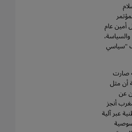
لام
مؤتمر
ل أمين عام
 والسياسة،
زب "سياسي
ه صارت
ة أن مثل
ن عن
مغرب أنجز
ية عبر آلية
خصوصية