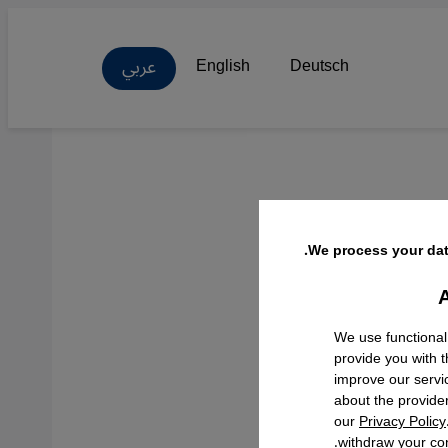
عربي
English
Deutsch
في
We process your dat
A
Facebo
We use functional
provide you with 
improve our servi
about the provide
our
Privacy Policy
withdraw your con