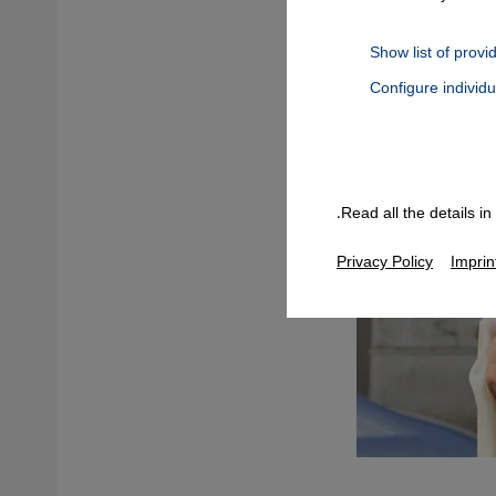
Show list of provi
Configure individ
Connect, Google Maps Embed, Google Tag Manager, Instagram Embed
Read all the details i
Privacy Policy
Imprin