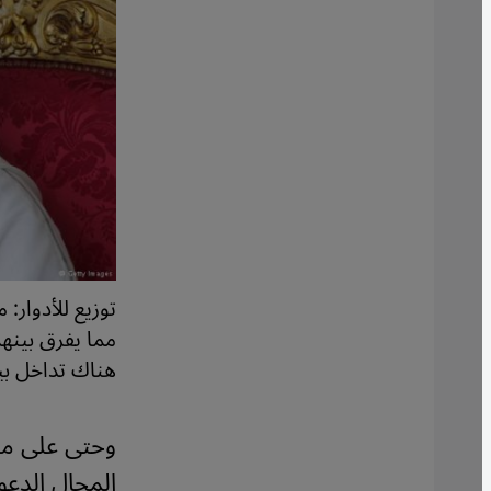
توزيع للأدوار: 
مما يفرق بينهما
هناك تداخل بي
وحتى على مس
المجال الدعو