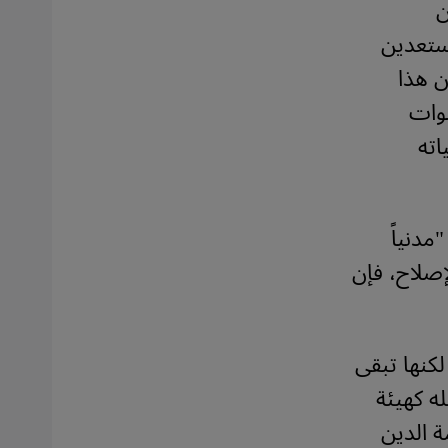
ن
ستعدين
ن هذا
نوات
اته
مدنياً
إصلاح، فإن
 لكنها تبقى
له كهيئة
ة الدين