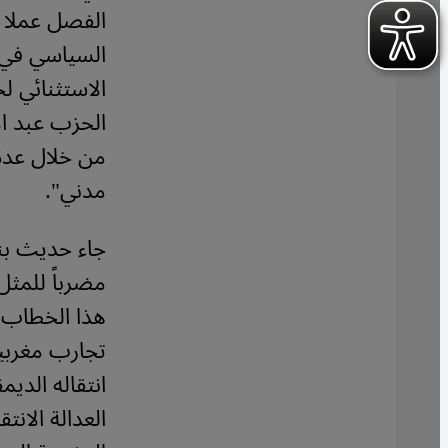
الفصل عملا تك
السياسي في ا
الاستثنائي ل
الحزب عبد ال
من خلال عدة 
مدني".
جاء حديث بن
مضرباً للمثل
هذا الخطاب غ
تجارب مغربية
انتقاله الدي
العدالة الان