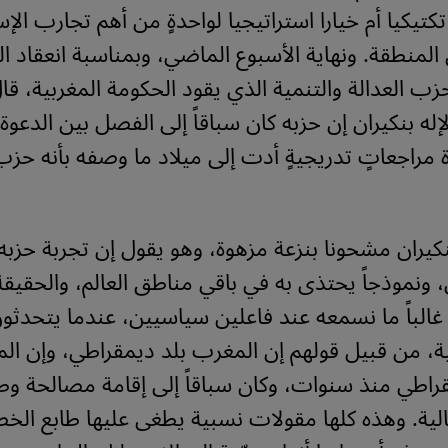
تيكيا أم خيارا استراتيجيا لواحدةٍ من أهم تجارب الإس
لمنطقة. ونهاية الأسبوع الماضي، وبمناسبة انعقاد ال
حزب العدالة والتنمية الذي يقود الحكومة المغربية، قا
إله بنكيران إن حزبه كان سباقاً إلى الفصل بين الدعوة
مراجعاتٍ تدريجيةٍ أدت إلى ميلاد ما وصفه بأنه ح
كيران مشحونا بنزعة مزهوة، وهو يقول إن تجربة حزب
، ونموذجاً يحتذى به في باقي مناطق العالم، والحقيق
الباً ما نسمعه عند فاعلين سياسيين، عندما يتحدثو
، من قبيل قولهم إن المغرب بلد ديمقراطي، وإن ال
مقراطي منذ سنوات، وكان سباقاً إلى إقامة مصالحة وطن
تقالية. وهذه كلها مقولات نسبية يطغى عليها طابع ال