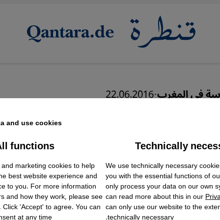
اسة في المغرب
·
22.06.2016
 بين الدعوي والسياسي 
a and use cookies.
 المغربية
ll functions
Technically neces
ok Embed / Facebook Connect
Accept
Google Tag Manager
 and marketing cookies to help
We use technically necessary cookie
Twitter Embed
the best website experience and
you with the essential functions of o
Instagram Embed
ce to you. For more information
only process your data on our own 
Youtube Embed
عربي
English
rs and how they work, please see
can read more about this in our
Priv
Google Maps Embed
. Click 'Accept' to agree. You can
can only use our website to the extent
sent at any time.
technically necessary.