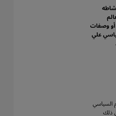
شاطه
الم
 أو وصفات
سياسي علي
م السياسي
ن ذلك