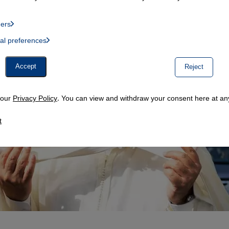
ders
List of providers:
ual preferences
, Twitter Embed, Youtube Embed
Accept
Reject
n our
Privacy Policy
. You can view and withdraw your consent here at any
t