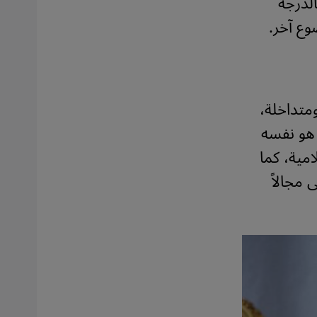
الدرجة
وع آخر
.
متداخلة،
هو نفسه
مية، كما
 مجالاً