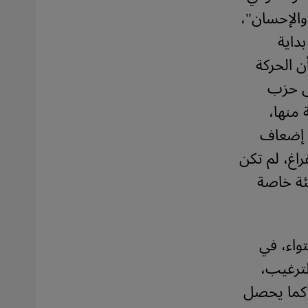
والإحسان"،
داية
ن الحركة
س حزب
 منها،
ه إضعاف
راغ، لم تكن
ئة خاصة
واء، في
لترغيب،
 كما يحصل