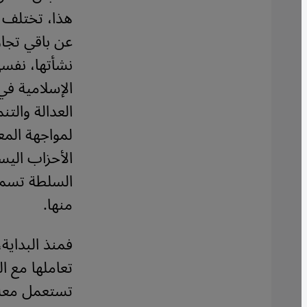
هذا، تختلف ا
عن باقي تجا
نشأتها، نفسه
الإسلامية ف
العدالة والت
لمواجهة المع
الأحزاب اليس
السلطة تسمح
منها
.
فمنذ البداية
تعاملها مع ال
تستعمل معه أ