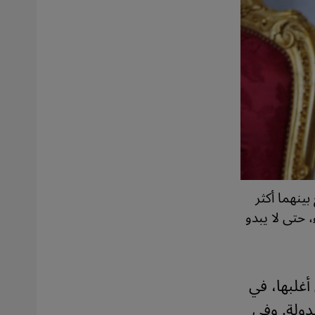
بينهما أكثر
، حتى لا يبدو
غلبها، في
دولة. وفي