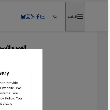
Direkt zum Inhalt springen
القائمة
الغجر والأدب 
ما قد ل
sary
عربي
s to provide
ur website. We
systems. You
acy Policy
. You
 that is