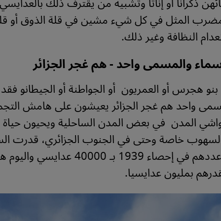
ئهن ذكرانا أو إناثا وتشبيه من يقترف ذلك بالعدايسي،
مضرب المثل في كل شيء مشين في قلة الذوق أو قلة 
عدام النظافة وغير ذلك.
ماء والمسمى واحد - هم غجر الجزائر
بنو هجرس أو العمريون أو الجواطنة أو الجيطانو فق
مسمى واحد هم غجر الجزائر يعيشون على هامش التج
اشي المدن في بعض المدن الساحلية ويحيون حياة ا
 السهوب خاصة وحتى في الجنوب الجزائري، قدرت ا
الاستعمارية عددهم في إحصاء 1939 بـ 40000 ع
درهم بمليون عدايسيا.