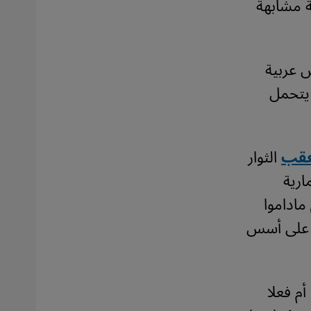
 مشابهة
عربية
 يتحمل
عقب
الثوار
ارية
ماداموا
ي على أسس
م فعلا