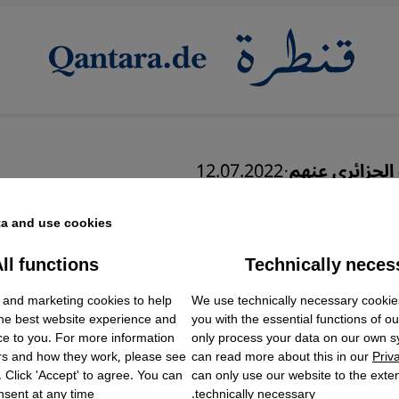
الجزائري عنهم
·
12.07.2022
ا نعرفه عن غجر الجزائر
a and use cookies.
ll functions
Technically neces
ok Embed / Facebook Connect
Accept
Google Tag Manager
 and marketing cookies to help
We use technically necessary cookie
Twitter Embed
the best website experience and
you with the essential functions of o
Instagram Embed
ce to you. For more information
only process your data on our own 
Youtube Embed
rs and how they work, please see
can read more about this in our
Priv
Google Maps Embed
. Click 'Accept' to agree. You can
can only use our website to the extent
sent at any time.
technically necessary.