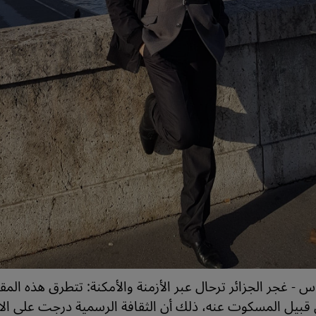
س - غجر الجزائر ترحال عبر الأزمنة والأمكنة: تتطرق هذه المقا
بيل المسكوت عنه، ذلك أن الثقافة الرسمية درجت على الاح