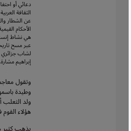
دعائي أو احتفا
الثقافة العرب
عن الشطار والص
الأحكام القيمي
هي نشاط إنساني
عبر مسح تاريخ
لشاب جزائري بت
إبراهيم مشارة.
وتقول معاجم 
وطيدة باسمه
ولد الثعلب أ
هؤلاء القوم 
يذهب كثير من