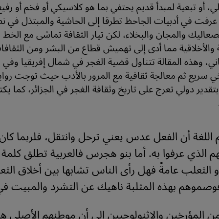
لي، أو تبعية لمبدأ قديم يحتفي بما هو كلاسيكي أو فخم أو رفيع
ية عرفت في أدبيات الجاحظ تطرقا إلى الحاشية والمبتذل في 
عاليك والمجان والبخلاء، لكن تيار الثقافة تماشى مع الخط 
ة والأخلاقية مما أدى إلى تهميش قطاع من البشر ومن الثقافات
، وهذه المقالة تتناول قضية الغجر في شمال إفريقيا وفي ال
ي سريع ثم معالجة ثقافية مع المرور بالأدب حيث توجت رواية
قدير دولي تعرج على تاريخ وثقافة الغجر في الجزائر، كما ي
اللغة أن الفعل عدس يعني ترحل وانتقل، فلربما كان 
م الذي عرفوا به. أما بنو هجرس فالعربية تطلق كلم
و الثعلب عامةً فهل رأى الناس تشابها بين أخلاق الث
فوصموهم بهذه المثلبة ناهيك عن التشرد والمبيت في 
 المؤرخين والإثنولوجيين إلى أن موطنهم الأصلي هو