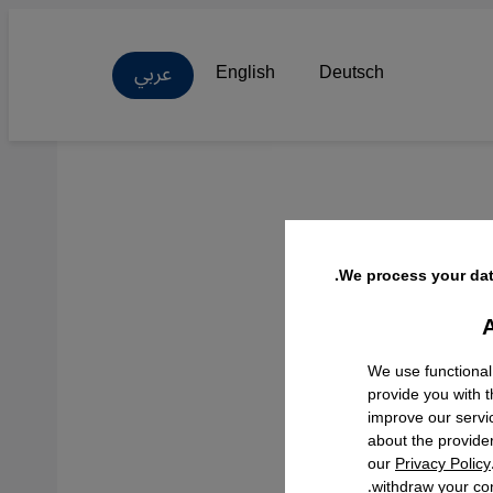
عربي
English
Deutsch
We process your dat
A
Facebo
We use functional
provide you with 
improve our servi
about the provide
our
Privacy Policy
withdraw your con