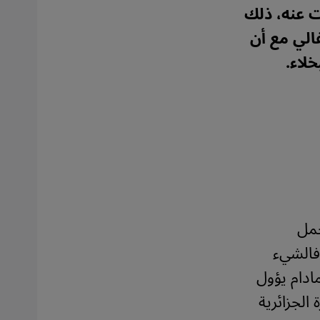
 عنه، ذلك
الي مع أن
خلاء.
حمل
فالشيء
ادام يؤول
الجزائرية