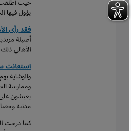
حيث أطلقت ا
يؤول فيها ا
فقد رأى الأ
أصيلة مرتديا
الأهالي ذلك ف
استعانت سل
والوشاية بهم
وممارسة العن
يعيشون على 
مدنية وحضار
كما درجت الأ