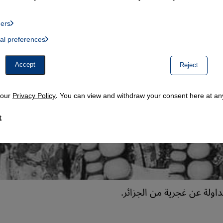
ders
List of providers:
ual preferences
, Twitter Embed, Youtube Embed
Accept
Reject
n our
Privacy Policy
. You can view and withdraw your consent here at any
t
اولة عن غجرية من الجزائر.