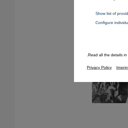
Show list of provi
Configure individ
Connect, Google Maps Embed, Google Tag Manager, Instagram Embed
Read all the details i
Privacy Policy
Imprin