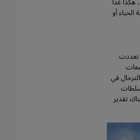
 هكذا غدا
الحياء أو
د تعددت
معات
لترحال في
لسلطات
دايسي واليوم هناك تقدير