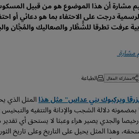
يم مشارة أن هذا الموضوع هو من قبيل المسكوت
الرسمية درجت على الاحتفاء بما هو دعائي أو احتف
بية عرفت تطرقا للشُّطَّار والصعاليك والمُجَّان والب
م مشارة
الطباعة
مشاركة المقال
زرقا ويركبوك بني عداس" مثل هذا
المثل الذي ي
بمضمونه دلالة الشجب والإدانة والتتفيه والتبخيس 
رخيصا والجدي يصير هراء وعبثا لا يستحق أي تقدير م
حقه، وهذا المثل يحيل على التاريخ وعلى تاريخ الثورة 