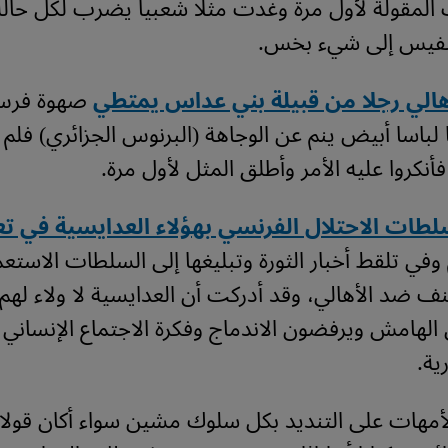
لمقولة لأول مرة وغدت مثلا شعبيا يضرب لكل حالة
لنفيس إلى شيء بخس.
هالي رجلا من قبيلة بني عداس يمتطي
صهوة فرس 
 لباسا أبيض ينم عن الوجاهة (البرنوس الجزائري) فلم
أنكروا عليه الأمر وأطلق المثل لأول مرة.
طات الاحتلال الفرنسي بهؤلاء العدايسية في ت
 وفي تلقط أخبار الثورة وتبليغها إلى السلطات الاستعم
ف ضد الأهالي، وقد أدركت أن العدايسية لا ولاء لهم 
الهامش ويرفضون الاندماج وفكرة الاجتماع الإنسان
ية.
مهات على التنديد بكل سلوك مشين سواء أكان قولا أ