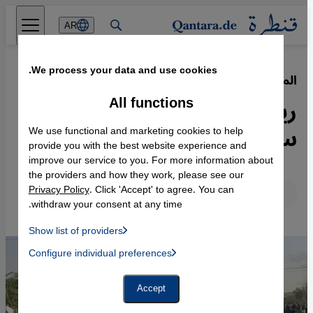
Direkt zum Inhalt springen
AR
We process your data and use cookies.
المقاومة الشعبية السلمية في السودان
·
06.02.2022
All functions
ريبورتاج من الخرطوم: "الثورة
ستنتصر"
We use functional and marketing cookies to help
provide you with the best website experience and
improve our service to you. For more information about
the providers and how they work, please see our
Privacy Policy
. Click 'Accept' to agree. You can
عربي
English
Deutsch
withdraw your consent at any time.
Show list of providers
List of providers:
Configure individual preferences
Facebook Embed / Facebook Connect
 Manager, Instagram Embed, Twitter Embed, Youtube Embed
Google Tag Manager
Twitter Embed
Accept
Instagram Embed
Youtube Embed