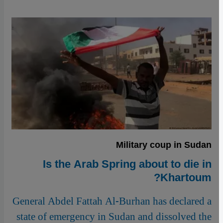
Military coup in Sudan
Is the Arab Spring about to die in
Khartoum?
General Abdel Fattah Al-Burhan has declared a
state of emergency in Sudan and dissolved the