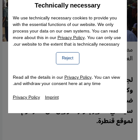
Technically necessary
Accept
Google Maps Embed
We use technically necessary cookies to provide you
with the essential functions of our website. We only
process your data on our own systems. You can read
more about this in our
Privacy Policy
. You can only use
our website to the extent that is technically necessary.
مظاهرة سودانية مؤيدة للديمقراطية ضد المجلس
العسكري بالخرطوم - كانون الثاني / يناير 2022.
Reject
Read all the details in our
Privacy Policy
. You can view
لجان مقاومة مدنية على مستوى الأحياء
and withdraw your consent here at any time.
وكامل البلد: قوة دافعة لاحتجاجات مستمرة
Privacy Policy
Imprint
ضد الحكم العسكري تهدف إلى لعب دور
سياسي. تقرير إدوارد كوزين من الخرطوم
لموقع قنطرة.