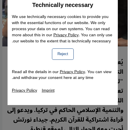
Technically necessary
Accept
Google Maps Embed
We use technically necessary cookies to provide you
with the essential functions of our website. We only
process your data on our own systems. You can read
more about this in our
Privacy Policy
. You can only use
our website to the extent that is technically necessary.
Reject
يُعد فقيه الدين الإسلامي ومفسر القرآن،
التركي إحسان إلياتشيك، أول مؤيد
Read all the details in our
Privacy Policy
. You can view
and withdraw your consent here at any time.
"للاشتراكية الإسلامية" في تركيا. وفي
تعاليمه ينتقد السياسات الاقتصادية
Privacy Policy
Imprint
الليبرالية الجديدة التي ينتهجها حزب العدالة
والتنمية الإسلامي الحاكم في تركيا. ويدعو إلى
قراءة اشتراكية للقرآن الكريم. جيداء نورتش
أجرت معه الحوار التالي لموقع قنطرة.