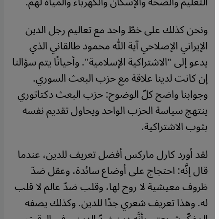
التعليم والصحة والإسكان والكهرباء والمياه لهم.
ونحن كذلك على خطّ واحد مع تعاليم رجل الدين
الإيراني الإصلاحي آية الله محمود طالقاني الذي
يدعو إلى "الاشتراكية الإسلامية". وأحيانًا يتم سؤالنا
إن كانت لدينا علاقة مع حزب البعث السوري.
وجوابنا واضح كلّ الوضوح: حزب البعث دكتاتوري
ينتهج سياسة الحزب الواحد ويحاول تقديم نفسه
بثوب الاشتراكية.
لقد أورد كارل ماركس أفضل تعريف للدين، عندما
قال إنَّه: احتجاج على أوضاع سائدة، وعقل ضدّ
ظروف معيشية لا روح لها، وقلب ضدّ عالم لا قلب
له. وهذا تعريف شعري جدًا للدين. وكذلك يصفه