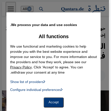
Direkt zum Inhalt springen
AR
We process your data and use cookies.
حوار مع الفقيه والمفكر الإسلامي التركي
·
27.01.2014
إحسان إلياتشيك
All functions
العدالة الاجتماعية والاشتراكية
We use functional and marketing cookies to help
في القرآن
provide you with the best website experience and
improve our service to you. For more information about
the providers and how they work, please see our
Privacy Policy
. Click 'Accept' to agree. You can
withdraw your consent at any time.
عربي
English
Deutsch
Show list of providers
List of providers:
Configure individual preferences
Facebook Embed / Facebook Connect
 Manager, Instagram Embed, Twitter Embed, Youtube Embed
Google Tag Manager
Twitter Embed
Accept
Instagram Embed
Youtube Embed