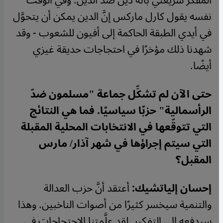
المفكّر شريعتي بأنَّه دين ضدّ الدين. وفي الوقت
نفسه يقول كارل ماركس إنَّ الدين يمكن أن يتحوَّل
في أيدي الطبقة الحاكمة إلى أفيون للشعوب - وقد
شهدنا ذلك مؤخرًا في احتجاجات حديقة غيزي
أيضًا.
حتى الآن لم تشكِّل جماعة "مسلمون ضدّ
الرأسمالية" حزبًا سياسيًا. فما هي النتائج
التي تتوقّعها في الانتخابات المحلية المقبلة
التي سيتم إجراؤها في شهر آذار/ مارس
المقبل؟
إحسان إلياتشيك:
أعتقد أنَّ حزب العدالة
والتنمية سيخسر كثيرًا من أصوات الناخبين. وهذا
سيدفعه إلى التفكير. لقد علَّمتنا الاحتجاجات في