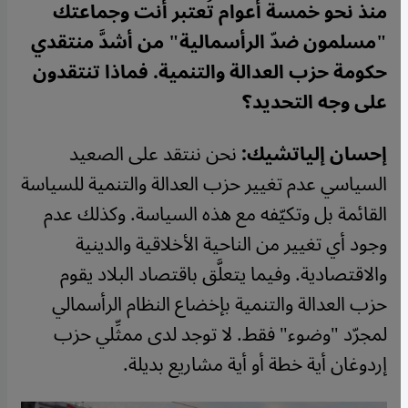
منذ نحو خمسة أعوام تُعتبر أنت وجماعتك
"مسلمون ضدّ الرأسمالية" من أشدَّ منتقدي
حكومة حزب العدالة والتنمية. فماذا تنتقدون
على وجه التحديد؟
إحسان إلياتشيك:
نحن ننتقد على الصعيد
السياسي عدم تغيير حزب العدالة والتنمية للسياسة
القائمة بل وتكيّفه مع هذه السياسة. وكذلك عدم
وجود أي تغيير من الناحية الأخلاقية والدينية
والاقتصادية. وفيما يتعلَّق باقتصاد البلاد يقوم
حزب العدالة والتنمية بإخضاع النظام الرأسمالي
لمجرّد "وضوء" فقط. لا توجد لدى ممثِّلي حزب
إردوغان أية خطة أو أية مشاريع بديلة.