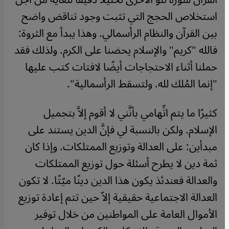
استخلاص الحجج التي تثبت وجود تناقض واضح
بين القرآن والنظام الرأسمالي. وهذا يبدأ مع الثروة:
فالله "كريم" والإسلام يحضنا على الكرم. ولذلك فقد
حملنا أثناء الاحتجاجات أيضًا لافتات كتب عليها
"إنما المُلك لله. ولتسقط الرأسمالية".
كثيرًا ما يتم اتِّهامي بأنَّني لا أقوم إلاَّ بتجميل
الإسلام. ولكن بالنسبة لي فإنَّ الدين يستند على
مبدأين: على العدالة وتوزيع الممتلكات. وإذا كان
ثمة دين لا يطرح أسئلة حول توزيع الممتلكات
والعدالة فعندئذ يكون هذا الدين دينًا ميّتًا. لا تكون
العدالة الاجتماعية حقيقية إلاّ حين تتم إعادة توزيع
الأموال العامة على المواطنين من خلال توفير