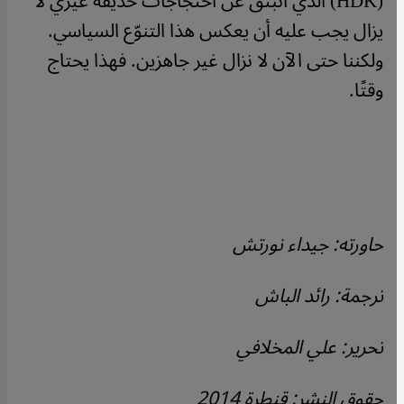
(
HDK
) الذي انبثق عن احتجاجات حديقة غيزي لا
يزال يجب عليه أن يعكس هذا التنوّع السياسي.
ولكننا حتى الآن لا نزال غير جاهزين. فهذا يحتاج
وقتًا.
حاورته: جيداء نورتش
ترجمة: رائد الباش
تحرير: علي المخلافي
حقوق النشر: قنطرة 2014