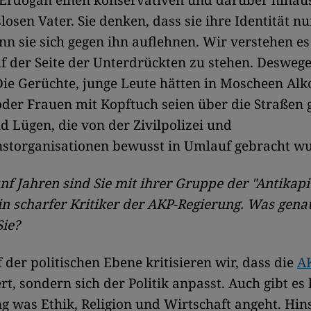
 Erdoğan einen konservativen und darüber hinaus
losen Vater. Sie denken, dass sie ihre Identität nu
n sie sich gegen ihn auflehnen. Wir verstehen es
f der Seite der Unterdrückten zu stehen. Desweg
Die Gerüchte, junge Leute hätten in Moscheen Alk
der Frauen mit Kopftuch seien über die Straßen g
d Lügen, die von der Zivilpolizei und
storganisationen bewusst in Umlauf gebracht w
ünf Jahren sind Sie mit ihrer Gruppe der "Antikapi
n scharfer Kritiker der AKP-Regierung. Was gena
Sie?
 der politischen Ebene kritisieren wir, dass die
A
rt, sondern sich der Politik anpasst. Auch gibt es 
 was Ethik, Religion und Wirtschaft angeht. Hins