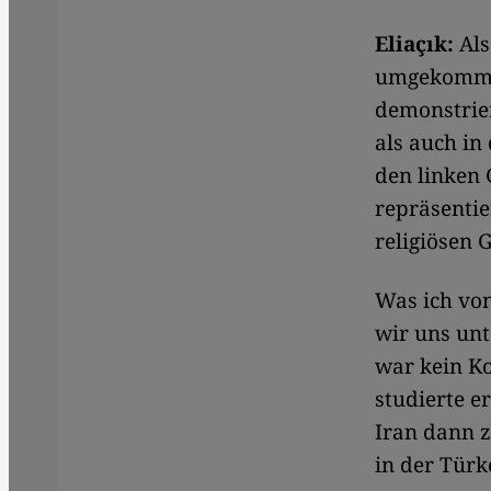
Eliaçık:
Als
umgekommen
demonstrier
als auch in
den linken 
repräsentie
religiösen 
Was ich von
wir uns unt
war kein Ko
studierte e
Iran dann 
in der Türk