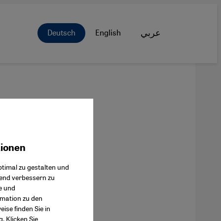
Deutsch
English
عربي
tionen
ok Connect
timal zu gestalten und
fend verbessern zu
e und
rmation zu den
ise finden Sie in
g
. Klicken Sie