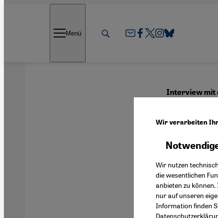
Direkt zum Inhalt springen
Menü
Interview mit 
Mit d
Wir verarbeiten Ih
Gerec
Notwendige
Wir nutzen technisc
die wesentlichen Fu
anbieten zu können. 
Deutsch
nur auf unseren eig
Information finden S
Datenschutzerkläru