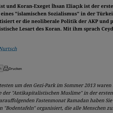
st und Koran-Exeget İhsan Eliaçık ist der erst
 eines "islamischen Sozialismus" in der Türkei
isiert er die neoliberale Politik der AKP und p
listische Lesart des Koran. Mit ihm sprach Cey
Nurtsch
Drucken
n
otesten um den Gezi-Park im Sommer 2013 waren 
 der "Antikapitalistischen Muslime" in der ersten
darauffolgenden Fastenmonat Ramadan haben Sie 
 "Bodentafeln" organisiert, die alle Menschen z