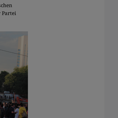
schen
 Partei