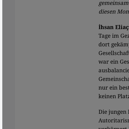
gemeinsame
diesen Mon
İhsan Eliaç
Tage im Ge
dort gekämp
Gesellscha
war ein Ges
ausbalancie
Gemeinschaf
nur ein be
keinen Plat
Die jungen 
Autoritaris