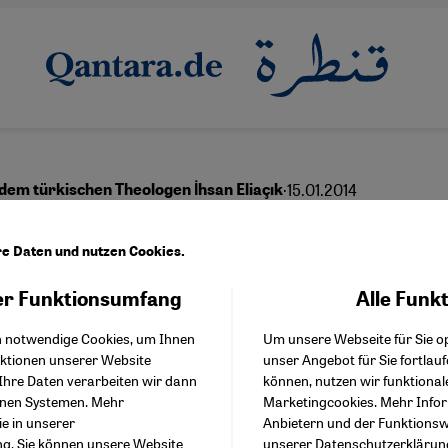
·
15.01.2014
dem türkischen Theologen İhsan Eliaçık
em Koran für soziale
re Daten und nutzen Cookies.
htigkeit
r Funktionsumfang
Alle Funk
Facebook Embed / Facebo
Akzeptieren
Google Tag Manager
h notwendige Cookies, um Ihnen
Um unsere Webseite für Sie op
Twitter Embed
nktionen unserer Website
unser Angebot für Sie fortlau
Instagram Embed
Ihre Daten verarbeiten wir dann
können, nutzen wir funktional
Youtube Embed
English
عربي
enen Systemen. Mehr
Marketingcookies. Mehr Info
Google Maps Embed
ie in unserer
Anbietern und der Funktionswe
ng
. Sie können unsere Website
unserer
Datenschutzerklärun