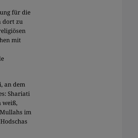
ung für die
 dort zu
eligiösen
ehen mit
le
i, an dem
s: Shariati
 weiß,
e Mullahs im
n Hodschas