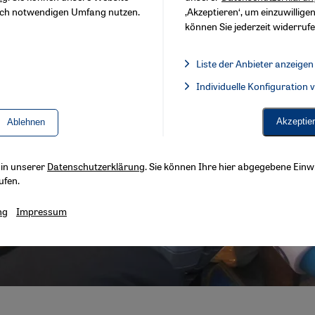
sch notwendigen Umfang nutzen.
‚Akzeptieren‘, um einzuwilligen
können Sie jederzeit widerrufe
Liste der Anbieter anzeigen
Liste der Anbieter:
Individuelle Konfiguration
Facebook Embed / Facebook 
Akzeptie
Ablehnen
s in unserer
Datenschutzerklärung
. Sie können Ihre hier abgegebene Einwi
ufen.
ng
Impressum