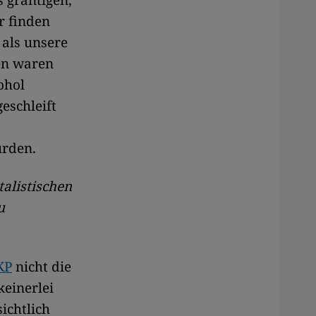
 grantigen,
r finden
 als unsere
en waren
ohol
eschleift
urden.
talistischen
u
KP
nicht die
keinerlei
ichtlich