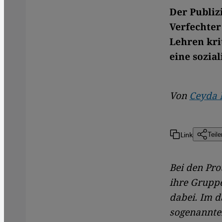
Der Publizi
Verfechter
Lehren krit
eine sozia
Von
Ceyda 
Link
Teile
Bei den Pr
ihre Gruppe
dabei. Im 
sogenannten