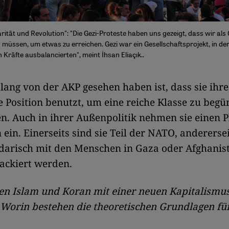
darität und Revolution": "Die Gezi-Proteste haben uns gezeigt, dass wir als
üssen, um etwas zu erreichen. Gezi war ein Gesellschaftsprojekt, in der 
 Kräfte ausbalancierten", meint İhsan Eliaçık..
lang von der AKP gesehen haben ist, dass sie ihre
te Position benutzt, um eine reiche Klasse zu beg
en. Auch in ihrer Außenpolitik nehmen sie einen 
 ein. Einerseits sind sie Teil der NATO, andererse
lidarisch mit den Menschen in Gaza oder Afghanist
ackiert werden.
en Islam und Koran mit einer neuen Kapitalismus-
 Worin bestehen die theoretischen Grundlagen fü