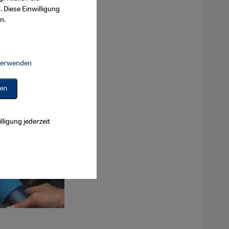
. Diese Einwilligung
n.
 verwenden
Connect, Google Maps Embed, Google Tag Manager, Instagram Embed, 
ren
lligung jederzeit