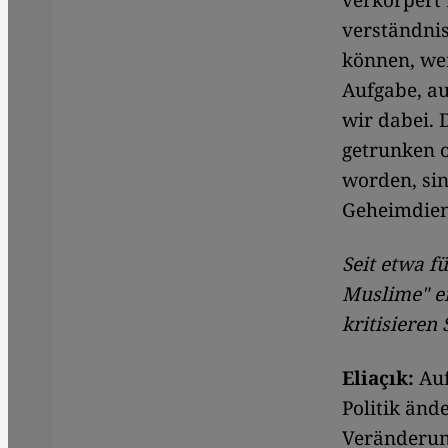
verkörpert
verständnis
können, wen
Aufgabe, au
wir dabei. 
getrunken o
worden, sin
Geheimdien
Seit etwa f
Muslime" ei
kritisieren 
Eliaçık:
Auf
Politik ände
Veränderung