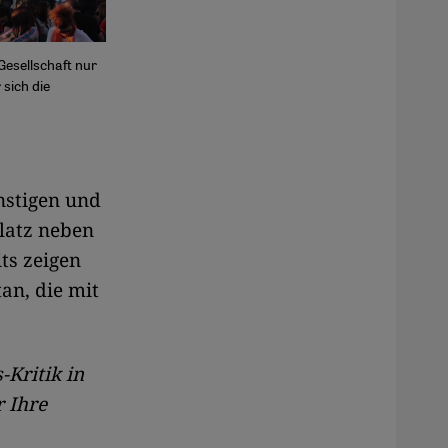
 Gesellschaft nur
sich die
ünstigen und
Platz neben
its zeigen
an, die mit
Kritik in
r Ihre