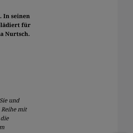
e
. In seinen
lädiert für
da Nurtsch.
Sie und
 Reihe mit
die
um