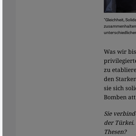
"Gleichheit, Soli
zusammenhalten m
unterschiedlichen
Was wir bis
privilegier
zu etablier
den Starken
sie sich so
Bomben att
Sie verbind
der Türkei.
Thesen?