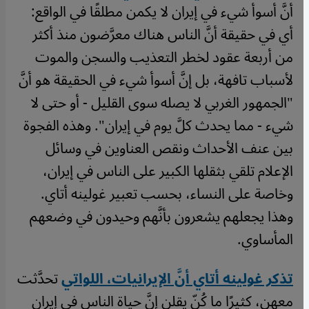
أنَّ أسوأ شيء في إيران لا يكمن مطلقًا في الواقع:
أي في حقيقة أنَّ الناس هناك معرَّضون منذ أكثر
من أربعة عقود لخطر التعذيب والسجن والموت
لأسباب تافهة، بل إنَّ أسوأ شيء في الحقيقة هو أنَّ
"الجمهور الغربي لا يصله سوى القليل - أو حتى لا
شيء - مما يحدث كلَّ يوم في إيران". وهذه الفجوة
بين عنف الأحداث ونقص العناوين في وسائل
الإعلام تلقي بثقلها الكبير على الناس في إيران،
وخاصة على النساء، بحسب تعبير غولينه أتاي.
وهذا يجعلهم يشعرون بأنَّهم وحيدون في وضعهم
المأساوي.
تذكر غولينه أتاي أنَّ الإيرانيات، اللواتي
تحدَّثت
معهن، كثيرًا ما كُنّ يقلن إنَّ حياة الناس في إيران