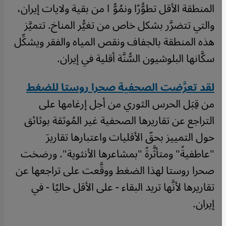
المنطقة الأقل تطوُّرًا ونمُوًّا من بقية ولايات إيران،
والتي تتضرَّر بشكل خاص من تغيُّر المناخ. تتميَّز
هذه المنطقة بالجفاف ونقص المياه والفقر ويشكِّل
سكَّانها البلوشيون السُّنَّة أقلية في إيران.
لقد تعرَّضت الصحفية صحرا روستا للضغط
من قِبَل الحرس الثوري من أجل إرغامها على
التراجع عن تقاريرها الصحفية غير المُوثقة بوثائق
حول التمييز بحقّ الأقليات واعتبارها تقاريرَ
"عاطفيةً" ومتأثَّرةً "بمشاعرها الأنثوية". ورضخت
صحرا روستا لهذا الضغط ووقَّعت على تراجعها عن
تقاريرها لأنَّها تريد البقاء - على الأقل حاليًا - في
إيران.