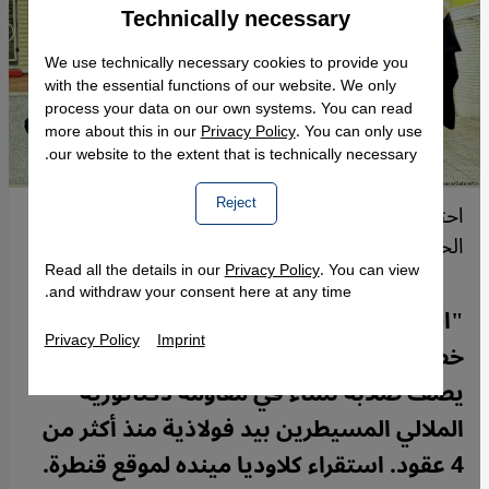
Technically necessary
Accept
Google Maps Embed
We use technically necessary cookies to provide you
with the essential functions of our website. We only
process your data on our own systems. You can read
more about this in our
Privacy Policy
. You can only use
our website to the extent that is technically necessary.
Reject
احتجاج نساء في إيران ضد إجبارهن على ارتداء
الحجاب.
Read all the details in our
Privacy Policy
. You can view
and withdraw your consent here at any time.
"الملالي يخشون النساء أكثر من خشيتهم
Privacy Policy
Imprint
خصومهم الإيديولوجيين". كتاب بالألمانية
يصف صلابة نساء في مقاومة دكتاتورية
الملالي المسيطرين بيد فولاذية منذ أكثر من
4 عقود. استقراء كلاوديا مينده لموقع قنطرة.