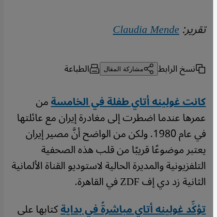
تقرير:
Claudia Mende
نسخ الرابط
الطباعة
مشاركة المقال
كانت غولينه أتاي طفلة في الخامسة
من
عمرها عندما اضطرت إلى مغادرة إيران مع عائلتها
في عام 1980. ولكن من الواضح أنَّ مصير إيران
يعتبر موضوعًا قريبًا من قلب هذه الصحفية
التلفزيونية والمديرة الحالية لاستوديو القناة الألمانية
الثانية زد دي إف ZDF في القاهرة.
تؤكِّد غولينه أتاي مباشرةً في بداية
كتابها على