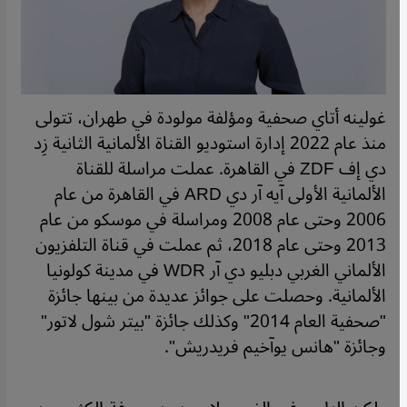
غولينه أتاي صحفية ومؤلفة مولودة في طهران، تتولى
منذ عام 2022 إدارة استوديو القناة الألمانية الثانية زِد
دي إف ZDF في القاهرة. عملت مراسلة للقناة
الألمانية الأولى آيه آر دي ARD في القاهرة من عام
2006 وحتى عام 2008 ومراسلة في موسكو من عام
2013 وحتى عام 2018، ثم عملت في قناة التلفزيون
الألماني الغربي دبليو دي آر WDR في مدينة كولونيا
الألمانية. وحصلت على جوائز عديدة من بينها جائزة
"صحفية العام 2014" وكذلك جائزة "بيتر شول لاتور"
وجائزة "هانس يوآخيم فريدريش".