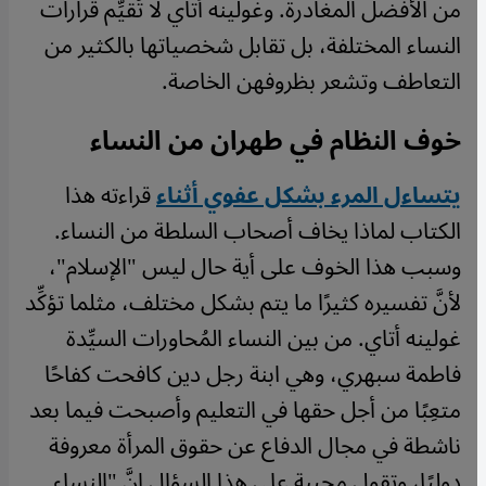
من الأفضل المغادرة. وغولينه أتاي لا تُقيِّم قرارات
النساء المختلفة، بل تقابل شخصياتها بالكثير من
التعاطف وتشعر بظروفهن الخاصة.
خوف النظام في طهران من النساء
يتساءل المرء بشكل عفوي أثناء
قراءته هذا
الكتاب لماذا يخاف أصحاب السلطة من النساء.
وسبب هذا الخوف على أية حال ليس "الإسلام"،
لأنَّ تفسيره كثيرًا ما يتم بشكل مختلف، مثلما تؤكِّد
غولينه أتاي. من بين النساء المُحاورات السيِّدة
فاطمة سبهري، وهي ابنة رجل دين كافحت كفاحًا
متعِبًا من أجل حقها في التعليم وأصبحت فيما بعد
ناشطة في مجال الدفاع عن حقوق المرأة معروفة
دوليًا، وتقول مجيبة على هذا السؤال إنَّ "النساء