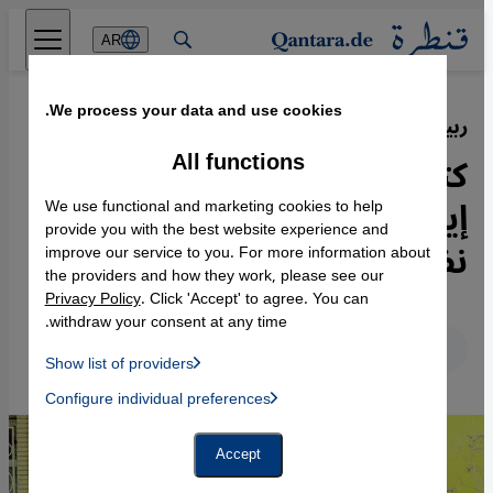
Direkt zum Inhalt springen
AR
We process your data and use cookies.
ربيع إيران
·
29.09.2022
All functions
كتاب "إيران - الحرية أنثى":
إيرانيات في مواجهة تسلط
We use functional and marketing cookies to help
provide you with the best website experience and
نظام الملالي
improve our service to you. For more information about
the providers and how they work, please see our
Privacy Policy
. Click 'Accept' to agree. You can
withdraw your consent at any time.
عربي
English
Deutsch
Show list of providers
List of providers:
Configure individual preferences
Facebook Embed / Facebook Connect
 Manager, Instagram Embed, Twitter Embed, Youtube Embed
Google Tag Manager
Twitter Embed
Accept
Instagram Embed
Youtube Embed