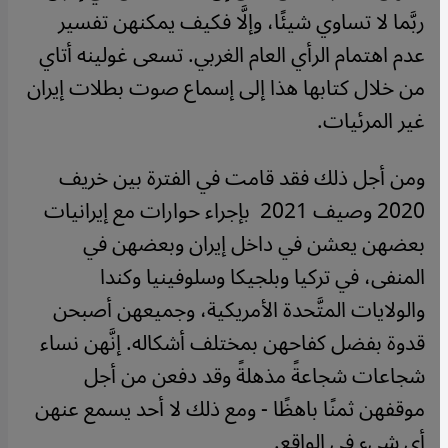
ربَّما لا تساوي شيئًا، وإلَّا فكيف يمكنهن تفسير
عدم اهتمام الرأي العام الغربي. تسعى غولينه أتاي
من خلال كتابها هذا إلى إسماع صوت بطلات إيران
غير المرئيات.
ومن أجل ذلك فقد قامت في الفترة بين خريف
2020 وصيف 2021 بإجراء حوارات مع إيرانيات
بعضهن يعشن في داخل إيران وبعضهن في
المنفى، في تركيا وبلجيكا وسلوفينيا وكندا
والولايات المتَّحدة الأمريكية، وجميعهن أصبحن
قدوة بفضل كفاحهن بمختلف أشكاله. إنَّهن نساء
شجاعات شجاعةً مذهلةً وقد دفعن من أجل
موقفهن ثمنًا باهظًا - ومع ذلك لا أحد يسمع عنهن
أي شيء في الواقع.