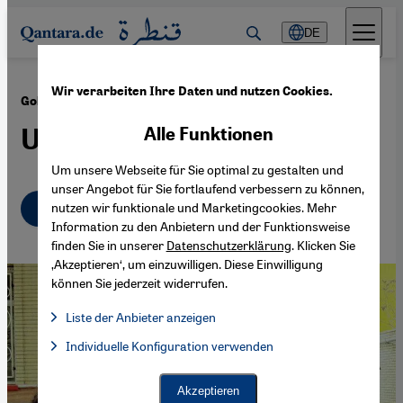
Direkt zum Inhalt springen
DE
Wir verarbeiten Ihre Daten und nutzen Cookies.
·
24.09.2022
Golineh Atai "Iran. Die Freiheit ist weiblich“
Unbekannte Heldinnen
Alle Funktionen
Um unsere Webseite für Sie optimal zu gestalten und
unser Angebot für Sie fortlaufend verbessern zu können,
Deutsch
English
nutzen wir funktionale und Marketingcookies. Mehr
عربي
Information zu den Anbietern und der Funktionsweise
finden Sie in unserer
Datenschutzerklärung
. Klicken Sie
‚Akzeptieren‘, um einzuwilligen. Diese Einwilligung
können Sie jederzeit widerrufen.
Liste der Anbieter anzeigen
Liste der Anbieter:
Individuelle Konfiguration verwenden
Facebook Embed / Facebook Connect
Facebook Embed / Facebook Connect, Google Maps Embed, Go
Google Tag Manager
Twitter Embed
Akzeptieren
Instagram Embed