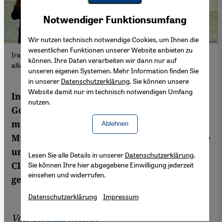
Youtube Embed
Akzeptieren
Notwendiger Funktionsumfang
Google Maps Embed
Wir nutzen technisch notwendige Cookies, um Ihnen die
wesentlichen Funktionen unserer Website anbieten zu
Iran: Frauen protestieren gegen Kopftuchzwang; Foto: picture-
können. Ihre Daten verarbeiten wir dann nur auf
alliance/abaca/SalamPix
unseren eigenen Systemen. Mehr Information finden Sie
in unserer
Datenschutzerklärung
. Sie können unsere
Website damit nur im technisch notwendigen Umfang
In ihrem Buch beschreibt die Journalistin
nutzen.
Golineh Atai den hartnäckigen Widerstand
mutiger Iranerinnen gegen die Diktatur der
Ablehnen
Mullahs, die das Land seit mehr als 40 Jahre
unbarmherzig in ihrem Griff haben.
Lesen Sie alle Details in unserer
Datenschutzerklärung
.
Claudia Mende hat das Buch für Qantara.de
Sie können Ihre hier abgegebene Einwilligung jederzeit
einsehen und widerrufen.
gelesen.
Datenschutzerklärung
Impressum
Von
Claudia Mende