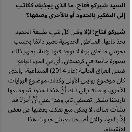
السيد شيركو فتاح، ما الذي يجذبك ككاتب
إلى التفكير بالحدود أو بالأحرى وصفها؟
شيركو فتاح:
أوَّلا وقبل كلّ شيء طبيعة الحدود
بحدّ ذاتها. المناطق الحدودية تعتبر دائمًا بحسب
تجربتي مناطق برية لا توجد فيها رقابة. يظهر ذلك
بصورة خاصة في كردستان، أي في الجزء الواقع
ضمن العراق الحالية (عام 2014) المتداعية، والذي
كان موضوع روايتي الأولى وكذلك موضوع الروايات
الأخرى. ويضاف إلى ذلك أنَّ هذه الحدود تم وضعها
تاريخيًا بشكل تعسفي تام. وهذا يعني أنَّ أجزاءً قد
نشأت هناك، لا يمكن منع تفكك بعضها عن بعض
إلاَّ بالقوة. والآن أصبحنا نعيش حدوث هذا
الانقسام.