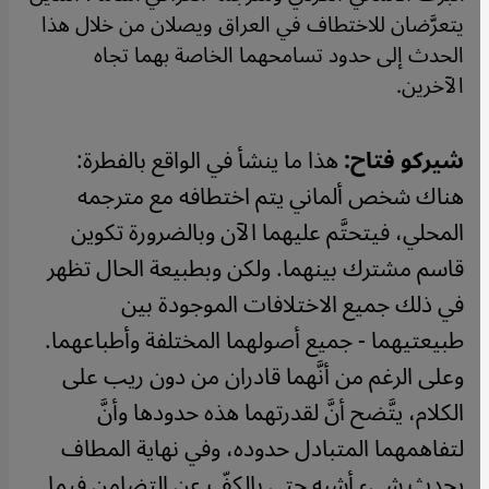
يتعرَّضان للاختطاف في العراق ويصلان من خلال هذا
الحدث إلى حدود تسامحهما الخاصة بهما تجاه
الآخرين.
شيركو فتاح:
هذا ما ينشأ في الواقع بالفطرة:
هناك شخص ألماني يتم اختطافه مع مترجمه
المحلي، فيتحتَّم عليهما الآن وبالضرورة تكوين
قاسم مشترك بينهما. ولكن وبطبيعة الحال تظهر
في ذلك جميع الاختلافات الموجودة بين
طبيعتيهما - جميع أصولهما المختلفة وأطباعهما.
وعلى الرغم من أنَّهما قادران من دون ريب على
الكلام، يتَّضح أنَّ لقدرتهما هذه حدودها وأنَّ
لتفاهمهما المتبادل حدوده، وفي نهاية المطاف
يحدث شيء أشبه حتى بالكفّ عن التضامن فيما