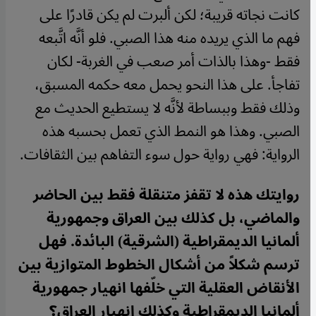
كانت نجاته قريبة؛ لكن ألبرت لم يكن قادرًا على
فهم ما الذي يريده منه هذا الصبي. فلو أنَّه اتَّبعه
فقط -وهذا بالذات أمر صعب في الغربة- لكان
تفاجأ. على هذا النحو يحمل معه حكمه المسبق،
وذلك فقط وببساطة لأنَّه لا يستطيع الحديث مع
الصبي. وهذا هو النمط الذي تعمل بحسبه هذه
الرواية: فهي رواية حول سوء التفاهم بين الثقافات.
روايتك هذه لا تقفز متنقلة فقط بين الحاضر
والماضي، بل كذلك بين العراق وجمهورية
ألمانيا الديمقراطية (الشرقية) البائدة. فهل
ترسم شكلاً من أشكال الخطوط المتوازية بين
الأنقاض العقلية التي خلّفها انهيار جمهورية
ألمانيا الديمقراطية وكذلك انهيار العراق؟