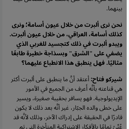
بينهما.
نحن نرى ألبرت من خلال عيون أسامة؛ ونرى
كذلك أسامة، العراقي، من خلال عيون ألبرت.
ويبدو ألبرت في ذلك كتجسيد للغربي الذي
يضفي على "الشرق" وبسذاجة خطيرة طابعًا
مثاليًا. فهل ينطبق هذا الانطباع عليهما؟
شيركو فتاح:
أعتقد أنَّ ما ينطبق على ألبرت أكثر
هي قناعته بأنَّه أَعرف من الجميع في الأمور
الإيديولوجية. فهو يسافر بحقيبة صغيرة، ويسير
على خطى والده الجبّار، غير أنَّه بعد ذلك لا يكون
قادرًا في الحقيقة على إدراك الآخر، وذلك لأنَّه قد
عُبِّئ تمامًا بالأفكار الاشتراكية المتأخرة التي تم