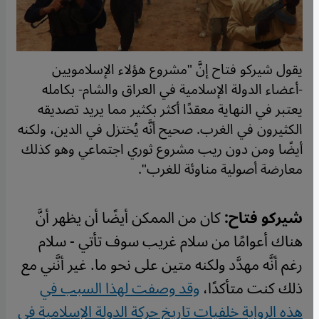
يقول شيركو فتاح إنَّ "مشروع هؤلاء الإسلامويين
-أعضاء الدولة الإسلامية في العراق والشام- بكامله
يعتبر في النهاية معقدًا أكثر بكثير مما يريد تصديقه
الكثيرون في الغرب. صحيح أنَّه يُختزل في الدين، ولكنه
أيضًا ومن دون ريب مشروع ثوري اجتماعي وهو كذلك
معارضة أصولية مناوئة للغرب".
شيركو فتاح:
كان من الممكن أيضًا أن يظهر أنَّ
هناك أعوامًا من سلام غريب سوف تأتي - سلام
رغم أنَّه مهدَّد ولكنه متين على نحو ما. غير أنَّني مع
ذلك كنت متأكدًا،
وقد وصفت لهذا السبب في
هذه الرواية خلفيات تاريخ حركة الدولة الإسلامية في