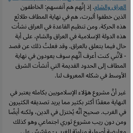
العراق والشام
. إذ إنَّهم هم أنفسهم: الخاطفون
الذين خطفوا ألبرت، هم في نهاية المطاف طلائع
هذه الحركة. ومن تنظيم القاعدة في العراق نشأت
هذه الدولة الإسلامية في العراق والشام، على أية
حال فيما يتعلق بالعراق. وقد فعلتُ ذلك عن قصد
- لأنَّني كنت أعرف أنَّهم سوف يعودون في نهاية
المطاف إلى الحدود القديمة التي أنشأت الشرق
الأوسط في شكله المعروف لنا.
غير أنَّ مشروع هؤلاء الإسلامويين بكامله يعتبر في
النهاية معقدًا أكثر بكثير مما يريد تصديقه الكثيرون
في الغرب. صحيح أنَّه يُختزل في الدين، ولكنه أيضًا
ومن دون ريب مشروع ثوري اجتماعي وهو كذلك
معارضة أصولية مناوئة للغرب - مؤسّسٌ على