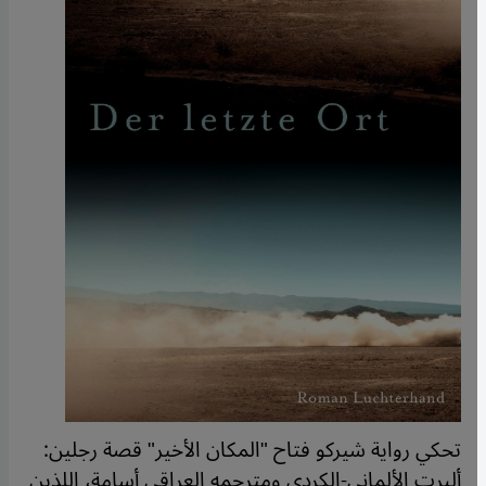
تحكي رواية شيركو فتاح "المكان الأخير" قصة رجلين:
ألبرت الألماني-الكردي ومترجمه العراقي أسامة، اللذين