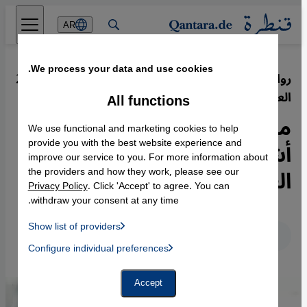
Direkt zum Inhalt springen
AR
We process your data and use cookies.
رواية "المكان الأخير" للكاتب الألماني
·
25.08.2014
العراقي شيركو فتاح - الإسلاموية والغرب
All functions
معارضة أصولية قائمة على
We use functional and marketing cookies to help
أشلاء الدول الفاشلة حول
provide you with the best website experience and
improve our service to you. For more information about
العالم
the providers and how they work, please see our
Privacy Policy
. Click 'Accept' to agree. You can
withdraw your consent at any time.
Show list of providers
عربي
English
Deutsch
List of providers:
Configure individual preferences
Facebook Embed / Facebook Connect
 Manager, Instagram Embed, Twitter Embed, Youtube Embed
Google Tag Manager
Twitter Embed
Accept
Instagram Embed
Youtube Embed