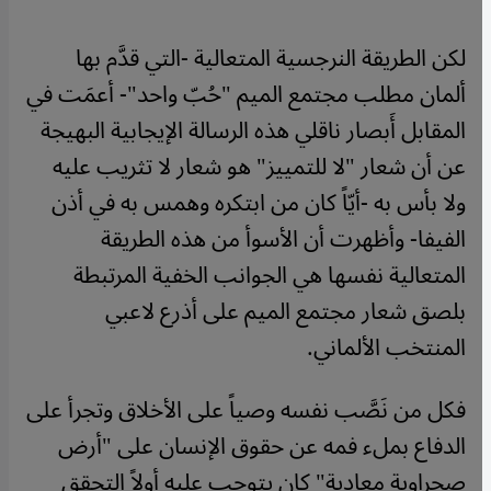
لكن الطريقة النرجسية المتعالية -التي قدَّم بها
ألمان مطلب مجتمع الميم "حُبّ واحد"- أعمَت في
المقابل أَبصار ناقلي هذه الرسالة الإيجابية البهيجة
عن أن شعار "لا للتمييز" هو شعار لا تثريب عليه
ولا بأس به -أيّاً كان من ابتكره وهمس به في أذن
الفيفا- وأظهرت أن الأسوأ من هذه الطريقة
المتعالية نفسها هي الجوانب الخفية المرتبطة
بلصق شعار مجتمع الميم على أذرع لاعبي
المنتخب الألماني.
فكل من نَصَّب نفسه وصياً على الأخلاق وتجرأ على
الدفاع بملء فمه عن حقوق الإنسان على "أرض
صحراوية معادية" كان يتوجب عليه أولاً التحقق