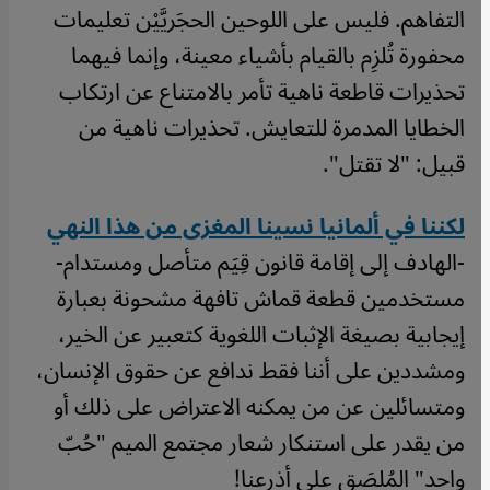
التفاهم. فليس على اللوحين الحجَريَّيْن تعليمات
محفورة تُلزِم بالقيام بأشياء معينة، وإنما فيهما
تحذيرات قاطعة ناهية تأمر بالامتناع عن ارتكاب
الخطايا المدمرة للتعايش. تحذيرات ناهية من
قبيل: "لا تقتل".
لكننا في ألمانيا نسينا المغزى من هذا النهي
-الهادف إلى إقامة قانون قِيَم متأصل ومستدام-
مستخدمين قطعة قماش تافهة مشحونة بعبارة
إيجابية بصيغة الإثبات اللغوية كتعبير عن الخير،
ومشددين على أننا فقط ندافع عن حقوق الإنسان،
ومتسائلين عن من يمكنه الاعتراض على ذلك أو
من يقدر على استنكار شعار مجتمع الميم "حُبّ
واحد" المُلصَق على أذرعنا!