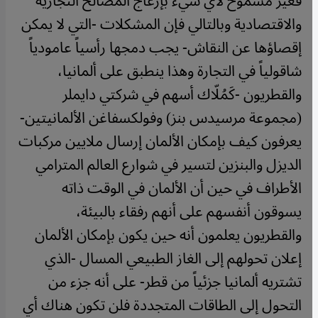
فغير مسموح لأي شيء بإزعاج المصالح التجارية
والاقتصادية وبالتالي فإن المشكلات -التي لا يمكن
إقصاؤها عن النقاش- يجب دمجها رأسياً عامودياً
شاقولياً في التجارة وهذا ينطبق على ألمانيا،
والقطريون -كَمُلّاك أسهم في شركتي دايملر
(مجموعة مرسيدس بنز) وفولكسفاغن الألمانيتين-
يعرفون كيف بإمكان الألمان إرسال ملايين مركبات
الديزل والبنزين لتسير في شوارع العالم المترامي
الأطراف في حين أن الألمان في الوقت ذاته
يسوقون أنفسهم على أنهم رفقاء بالبيئة،
والقطريون يعلمون أنه حين يكون بإمكان الألمان
إعلان تحولهم إلى الغاز الطبيعي المسال -الذي
تشتريه ألمانيا جزئياً من قطر- على أنه جزء من
التحول إلى الطاقات المتجددة فلن تكون هناك أي