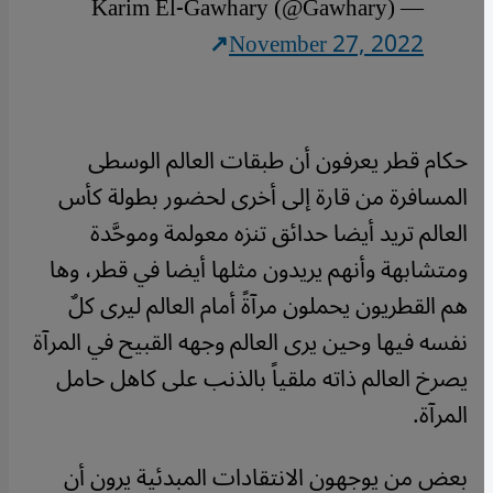
— Karim El-Gawhary (@Gawhary)
November 27, 2022
حكام قطر يعرفون أن طبقات العالم الوسطى
المسافرة من قارة إلى أخرى لحضور بطولة كأس
العالم تريد أيضا حدائق تنزه معولمة وموحَّدة
ومتشابهة وأنهم يريدون مثلها أيضا في قطر، وها
هم القطريون يحملون مرآةً أمام العالم ليرى كلٌ
نفسه فيها وحين يرى العالم وجهه القبيح في المرآة
يصرخ العالم ذاته ملقياً بالذنب على كاهل حامل
المرآة.
بعض من يوجهون الانتقادات المبدئية يرون أن