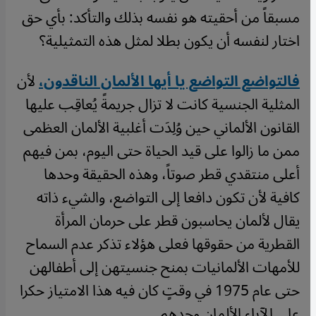
مسبقاً من أحقيته هو نفسه بذلك والتأكد: بأي حق
اختار لنفسه أن يكون بطلا لمثل هذه التمثيلية؟
فالتواضع التواضع يا أيها الألمان الناقدون،
لأن
المثلية الجنسية كانت لا تزال جريمةً يُعاقِب عليها
القانون الألماني حين وُلِدَت أغلبية الألمان العظمى
ممن ما زالوا على قيد الحياة حتى اليوم، بمن فيهم
أعلى منتقدي قطر صوتاً، وهذه الحقيقة وحدها
كافية لأن تكون دافعا إلى التواضع، والشيء ذاته
يقال لألمان يحاسبون قطر على حرمان المرأة
القطرية من حقوقها فعلى هؤلاء تذكر عدم السماح
للأمهات الألمانيات بمنح جنسيتهن إلى أطفالهن
حتى عام 1975 في وقتٍ كان فيه هذا الامتياز حكرا
على الآباء الألمان وحدهم.