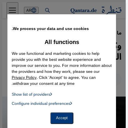
Direkt zum Inhalt springen
AR
We process your data and use cookies.
ما خفي وراء نقد الغرب لقطر
·
15.12.2022
All functions
وكأن قطر رفعت مرآة ليرى
العالم وجهه القبيح فيها
We use functional and marketing cookies to help
provide you with the best website experience and
improve our service to you. For more information about
the providers and how they work, please see our
Privacy Policy
. Click 'Accept' to agree. You can
عربي
English
Deutsch
withdraw your consent at any time.
Show list of providers
List of providers:
Configure individual preferences
Facebook Embed / Facebook Connect
 Manager, Instagram Embed, Twitter Embed, Youtube Embed
Google Tag Manager
Twitter Embed
Accept
Instagram Embed
Youtube Embed