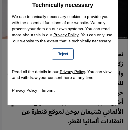
Technically necessary
Accept
Google Maps Embed
We use technically necessary cookies to provide you
with the essential functions of our website. We only
process your data on our own systems. You can read
more about this in our
Privacy Policy
. You can only use
our website to the extent that is technically necessary.
نحن الألمان ندافع عن حقوق الإنسان لكننا
Reject
زكينا أنفسنا برفعنا لشعار مجتمع الميم "حُبّ
واحد" في مونديال قطر وكأننا خير أمة أُخرجت
Read all the details in our
Privacy Policy
. You can view
and withdraw your consent here at any time.
للناس وعلى خُلق أعظم من بقية الأمم، في
Privacy Policy
Imprint
حين أن هذا يخفي عن العيان نقاطا جوهرية
أخرى. فوراء الأكمة ما وراءها. تعليق الصحفي
الألماني شتيفان بوخن لموقع قنطرة عن
انتقادات ألمانيا لقطر.