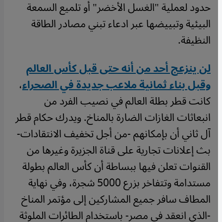
حدود لعملية "الغسل الأخضر" أو تلميع السمعة
البيئية وتبييضها عبر ادعاء تبني مصادر الطاقة
النظيفة.
لن ينزعج أحد من أنه حتى قبل كأس العالم
وقبل بناء ثمانية ملاعب جديدة في الصحراء
،
كانت قطر بطلة العالم في نصيب الفرد من
انبعاثات الغازات الضارة بالمناخ. ويدرك حكام قطر
آل ثاني أن بإمكانهم -من أجل تخفيف الانتقادات-
بث إعلانات تجارية على قناة الجزيرة وغيرها من
القنوات تعلن فيها ببساطة أن كأس العالم بطولة
مستدامة وتتفاخر بزرع 5000 شجرة، وفي نهاية
المطاف سافر جميع المشاركين إلى مؤتمر المناخ
-الذي انعقد في مصر- باستخدام الطائرات الملوثة