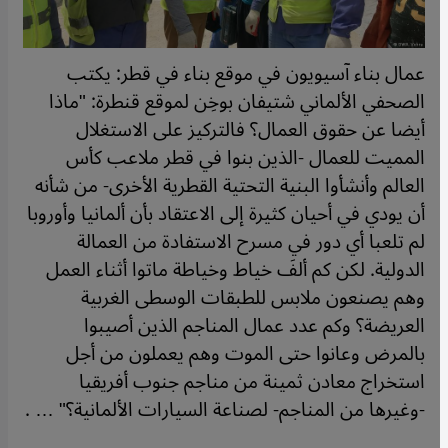
عمال بناء آسيويون في موقع بناء في قطر: يكتب
الصحفي الألماني شتيفان بوخِن لموقع قنطرة: "ماذا
أيضا عن حقوق العمال؟ فالتركيز على الاستغلال
المميت للعمال -الذين بنوا في قطر ملاعب كأس
العالم وأنشأوا البنية التحتية القطرية الأخرى- من شأنه
أن يودي في أحيان كثيرة إلى الاعتقاد بأن ألمانيا وأوروبا
لم تلعبا أي دور في مسرح الاستفادة من العمالة
الدولية. لكن كم ألفَ خياط وخياطة ماتوا أثناء العمل
وهم يصنعون ملابس للطبقات الوسطى الغربية
العريضة؟ وكم عدد عمال المناجم الذين أصيبوا
بالمرض وعانوا حتى الموت وهم يعملون من أجل
استخراج معادن ثمينة من مناجم جنوب أفريقيا
-وغيرها من المناجم- لصناعة السيارات الألمانية؟" … .