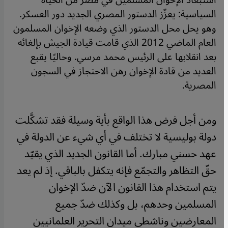
استبعاد الإخوان المسلمين في مصر من الحياة
السياسية: يعزّز الدستور المصري الجديد دور العسكر.
وهو يحل محل الدستور الذي وضعه الإخوان المسلمون
العام الماضي 2012 الذي قامت قيادة الجيش بإلغائه
بعد انقلابها على الرئيس محمد مرسي. وحاليًا يقبع
العديد من قادة الإخوان رهن الاحتجاز في السجون
المصرية.
ومن أجل فرض هذا الواقع بأية وسيلة فقد تشكَّلت
دولة بوليسية لا تختلف في أي شيء عن الدولة في
عهد حسني مبارك. أما القانون الجديد الذي يقيّد
حقّ التظاهر والتجمّع فإنه يتكفل بالباقي. إذ لم يعد
يتم استخدام هذا القانون الآن ضدّ الإخوان
المسلمين وحدهم، بل وكذلك ضدّ جميع
المعارضين وناشطي ميدان التحرير العلمانيين