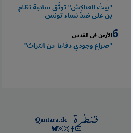
"بيتْ العناكِش" توثّق سادية نظام
بن علي ضدّ نساء تونس
الأرمن في القدس
"صراع وجودي دفاعا عن التراث"