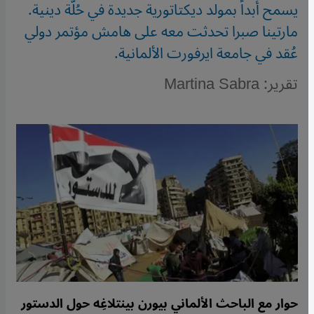
يسمح أبداً بمولد ديكتاتورية جديدة في حُلَّة دينية.
مارتينا صبرا تحدثت معه على هامش مؤتمر دولي
عُقد في جامعة ايرفورت الألمانية.
تقرير: Martina Sabra
حوار مع الباحث الألماني بيورن بينتلاغِه حول الدستور