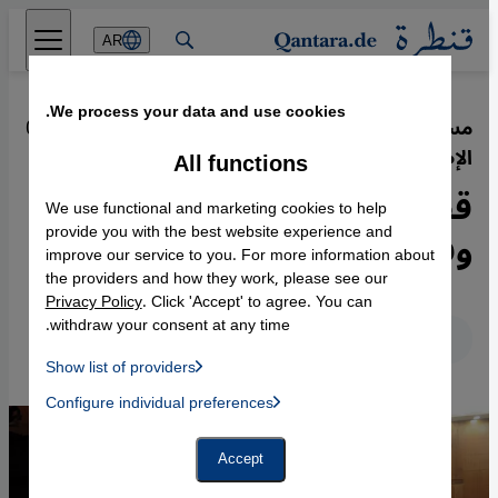
Direkt zum Inhalt springen
AR
We process your data and use cookies.
مسودة الدستور المصري الجديد بعد
·
02.12.2013
الإطاحة بمرسي
All functions
قطار مصر السياسي يسير
We use functional and marketing cookies to help
وفق إرادة الأمن والجيش
provide you with the best website experience and
improve our service to you. For more information about
the providers and how they work, please see our
Privacy Policy
. Click 'Accept' to agree. You can
withdraw your consent at any time.
عربي
English
Deutsch
Show list of providers
List of providers:
Configure individual preferences
Facebook Embed / Facebook Connect
 Manager, Instagram Embed, Twitter Embed, Youtube Embed
Google Tag Manager
Twitter Embed
Accept
Instagram Embed
Youtube Embed