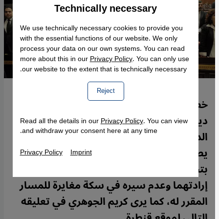
Technically necessary
Accept
Google Maps Embed
We use technically necessary cookies to provide you
with the essential functions of our website. We only
process your data on our own systems. You can read
more about this in our
Privacy Policy
. You can only use
our website to the extent that is technically necessary.
Reject
خطة سير قطار مصر السياسي إلى "تحول
ديمقراطي" أصبحت على ورق مسودة
Read all the details in our
Privacy Policy
. You can view
and withdraw your consent here at any time.
الدستور الجديد، لكن الجيش والشرطة
يصطفان على جانبي محطة القطار ويتحكمان
Privacy Policy
Imprint
بتحويلات مساره لضمان عدم تحركه ضد
إرادتهما وعدم سيره في سكة مغايرة للمسار
المقرر له، كما يرى كريم الجوهري في تعليقه
التالي لموقع قنطرة.