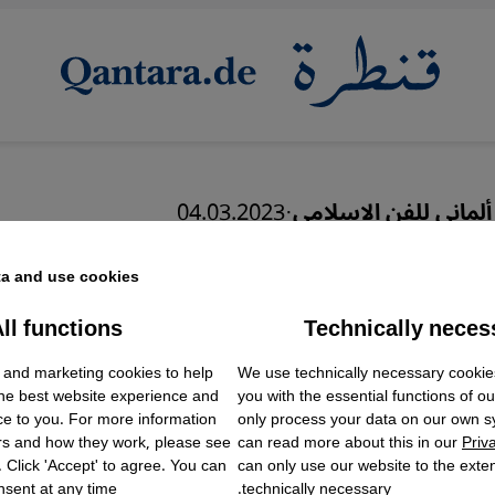
ألماني للفن الإسلامي
·
04.03.2023
متحف الفن الإسلامي ببرلي
a and use cookies.
ll functions
Technically neces
ok Embed / Facebook Connect
Accept
Google Tag Manager
 and marketing cookies to help
We use technically necessary cookie
Twitter Embed
the best website experience and
you with the essential functions of o
Instagram Embed
ce to you. For more information
only process your data on our own 
Youtube Embed
عربي
English
rs and how they work, please see
can read more about this in our
Priv
Google Maps Embed
. Click 'Accept' to agree. You can
can only use our website to the extent
sent at any time.
technically necessary.