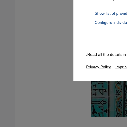
Show list of provi
Configure individ
Connect, Google Maps Embed, Google Tag Manager, Instagram Embed
Read all the details i
Privacy Policy
Imprin