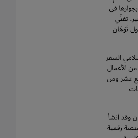
بجوارها في
. تغنِّي
موهوبة، التي تعيش في ألمانيا منذ عام 2016، حول تَوَهَان
سلامي السفر
من الأعمال
اسع عشر ومن
يات
 وقد أنشأ
 الإنترنت أوَّل منصة رقمية