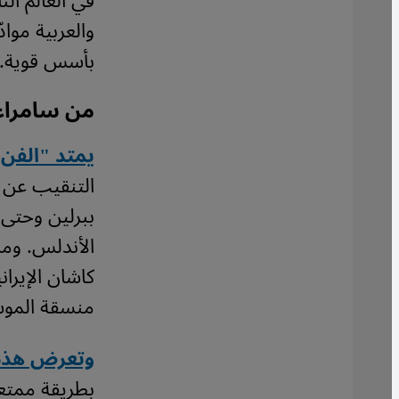
في العالم النا
والعربية مواد
بأسس قوية.
من سامراء
يمتد "الفن
التنقيب عن ا
ببرلين وحتى 
الأندلس. ومن
كاشان الإيران
منسقة الموس
وتعرض هذه ا
بطريقة ممتعة 