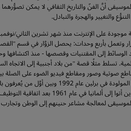
يقى أنَّ الفنّ والتاريخ الثقافي لا يمكن تصوُّرهما وس
وُّع والتغيير والهجرة والتبادل.
ار وتعمل بأربع وحدات: يحصل الزوَّار في قسم "ال
 الوسائط إلى المقتنيات وقصصها - منذ اكتشافها وح
مية. تسلط مثلًا قصة "من بلاد أجنبية إلى الاتجاه الس
طع صوتية وصور ومقاطع فيديو الضوء على الصلة بين 
التركية إليف المولودة في برلين عام 1992 وبين أوَّل م
الوافدين، الذين أتوا إلى ألمانيا في عام 1961 بعد ات
لموسيقى لمعالجة مشاعر حنينهم إلى الوطن وتجارب ا