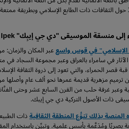
طق باللغة الألمانية تُقدِّم بكلّ من اللغة الألمانية والإن
ّ حول الثقافات ذات الطابع الإسلامي وبطريقة ممتعة وم
 إلى منسقة الموسيقى "دي جي إيبِك"
 Ipek
 الإسلامي" في قوس واسع
عبر المكان والزمان: م
لآثار في سامراء بالعراق وعبر مجموعة السجاد في م
قبة قصر الحمراء، والتي تعود إلى ذروة الثقافة الإسلا
 ترميم مزهرية قديمة عمرها نحو ألف عام وأصلها م
ية وعبر غرفة حلب من القرن السابع عشر وحتى الفنَّانة 
يقى ذات الأصول التركية دي جي إيبك.
لمنصة بذلك تنوُّع المنطقة الثقافية
ذات الطبيعة
بصريًا ومُدَعَّمة بأسس علمية. وتبيِّن باستخدام الم