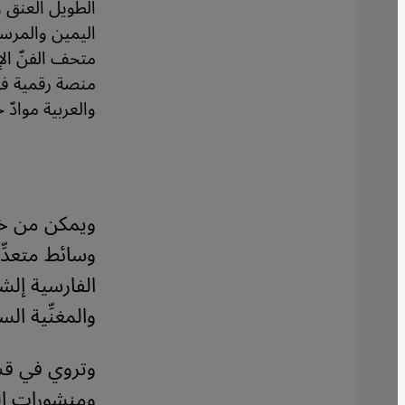
الطويل العنق و
اليمين والمرسوم
منصة رقمية في ال
والعربية موادّ
وسائط متعدِّ
والمغنِّية ال
وتروي في قس
ومنشورات إل