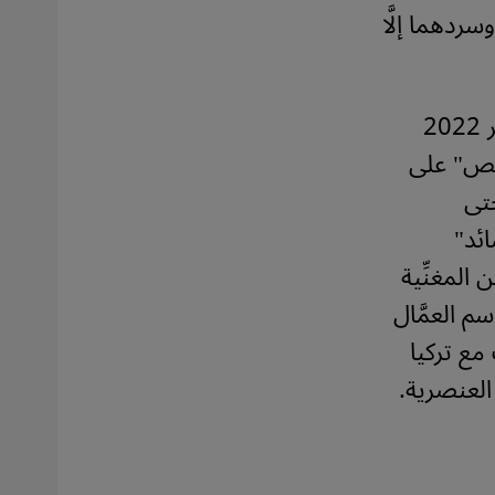
ردهما إلَّا
وهذه المنصة موجودة على الإنترنت منذ شهر تشرين الثاني/نوفمبر 2022
قصص" على
تى
ائد"
المغنِّية
ن يُعرفون باسم العمَّال
فاقية التوظيف مع تركيا
لعنصرية.