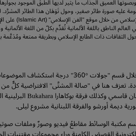
بصوتها العميق الجذَّاب ما يثير لديها الطبقُ الموجود بجوارها
ة عليه صورة طائر صغير، وحول تَوَهَان هذا الطائر المشرَّد. ل
متحف الفنّ الإسلامي من خلال موقع "ال
عالم الناطق باللغة الألمانية تُقدِّم بكلّ من اللغة الألمانية وا
 حول الثقافات ذات الطابع الإسلامي وبطريقة ممتعة ومُدَعَّمة
ويمكن من خلال قسم "جولات °360" درجة استكشاف 
دة. تعزف هنا في "صالة المشتَّى" الافتراضية كلٌّ من
الفارسية إلشان قاسمي وكذلك فرقة بوكاهار
سورية ديمة أورشو والفرقة اللبنانية مشروع ليلى.
م مكتبة الوسائط مقاطعُ فيديو وصورٌ وملفات صوتي
كترونية القصصَ الكامنة وراء مجموعات مقتنيات ا