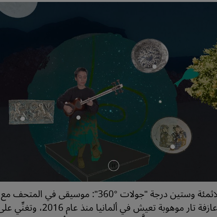
قسم جولات ثلاثمئة وستين درجة "جولات °360": موسيقى في ال
قاسمي، وهي عازفة تار موهوبة تعيش في ألم