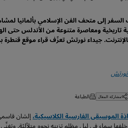
السفر إلى متحف الفن الإسلامي بألمانيا لمشاه
ة تاريخية ومعاصرة متنوعة من الأندلس حتى الهن
الإنترنت. جيداء نورتش تعرِّف قراء موقع قنطرة ب
نورتش
الطباعة
مشاركة المقال
ة الموسيقى الفارسية الكلاسيكية،
إلشان قاسمي 
لفها سماء في ليل مظلم تزينه نجوم متلألئة. وتغنِّي 