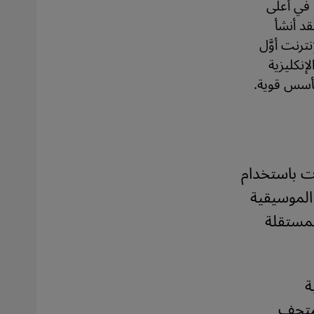
 في أعلى
قد أنشأ
فن الإسلامي" (Islamic Art) على الإنترنت أوَّل
لإنكليزية
 بأسس قوية.
الموضوعات باستخدام
 الموسيقية
ا Bukahara البرلينية المستقلة
ة
لمتحف