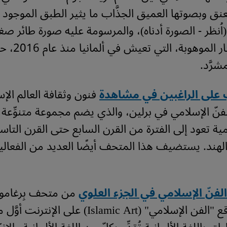
نق وبصوتها العميق الجذَّاب ما يثير الطبق الموجود 
اُنظر - الصورة أدناه)، والمرسومة عليه صورة طائر صغير
عازفة عود التار ال
شرَّد.
 على الراغبين في مشاهدة
فنون وثقافة العالم الإ
نّ الإسلامي في برلين، والذي يضم مجموعة متنوِّعة 
لامية تعود إلى الفترة من القرن السابع حتى القرن الت
الهند. يستضيف هذا المتحف أيضًا العديد من الفعال
فنّ الإسلامي في الجزء العلوي
من متحف بِرغامون
من خلال موقع "الفن الإسلامي" (Islamic Art) على