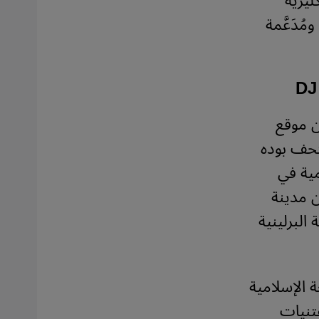
كليزية
ُدَعَّمة
DJ
ن موقع
تحف بوده
مية في
ن مدينة
البرلينية
 الإسلامية
قتنيات