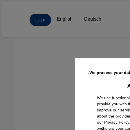
عربي
English
Deutsch
ن بلا
We process your dat
A
Facebo
We use functional
provide you with 
improve our servi
about the provide
our
Privacy Policy
withdraw your con