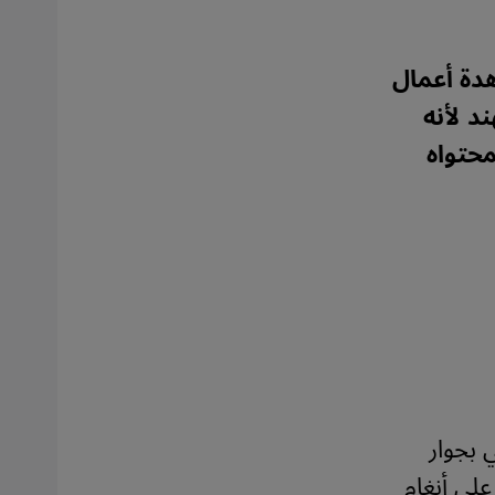
دة أعمال
د لأنه
محتواه
بجوار
على أنغام