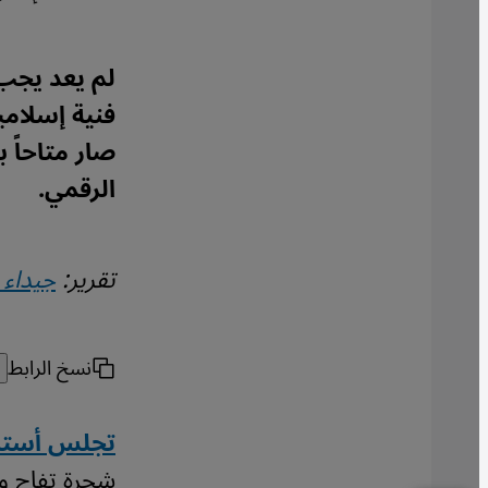
لم يعد يجب 
فنية إسلامي
صار متاحاً ب
الرقمي.
تقرير:
جيداء 
نسخ الرابط
تجلس أستاذ
شجرة تفاح وخ