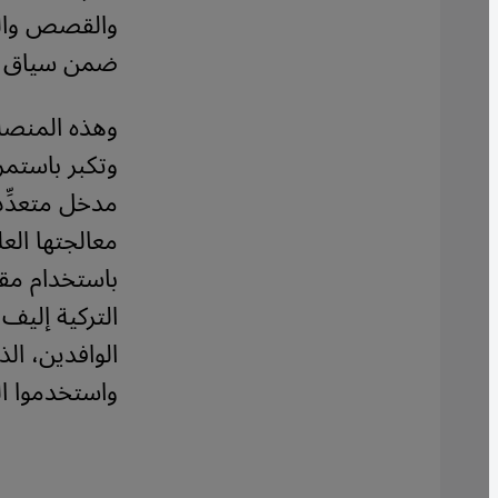
والقصص والموس
ضمن سياق التن
وتكبر باستمر
مدخل متعدِّد
معالجتها العل
باستخدام مقا
واستخدموا ا