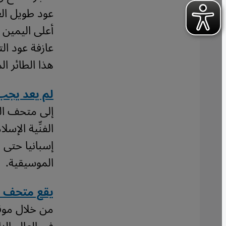
عود طويل الع
أعلى اليمين (
هذا الطائر الم
لم يعد يجب
إلى متحف الف
الفنِّية الإس
إسبانيا حتى 
الموسيقية.
يقع متحف ال