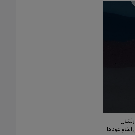
متحف مع إلشان
انيا منذ عام 2016، وتغنِّي على أنغام عودها