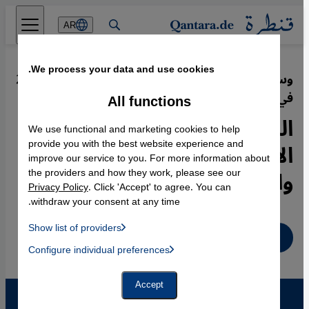
Direkt zum Inhalt springen
AR
We process your data and use cookies.
وسائل الإعلام الاجتماعية والاحتجاجات
·
23.08.2012
في الأردن :
All functions
الربيع الأردني والشبكات
We use functional and marketing cookies to help
الاجتماعية- ربيع فضائي أم
provide you with the best website experience and
improve our service to you. For more information about
واقعي؟
the providers and how they work, please see our
Privacy Policy
. Click 'Accept' to agree. You can
withdraw your consent at any time.
Show list of providers
عربي
List of providers:
Configure individual preferences
Facebook Embed / Facebook Connect
 Manager, Instagram Embed, Twitter Embed, Youtube Embed
Google Tag Manager
Twitter Embed
Accept
Instagram Embed
Youtube Embed