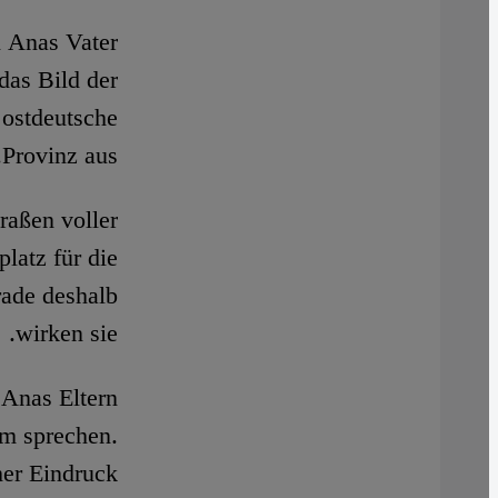
n Anas Vater
das Bild der
 ostdeutsche
Provinz aus.
raßen voller
latz für die
rade deshalb
wirken sie.
 Anas Eltern
um sprechen.
her Eindruck