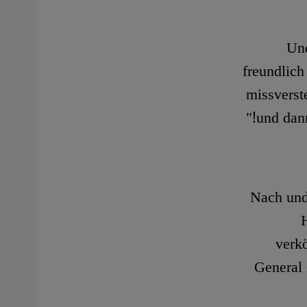
Und
freundlich
missverst
und dann
Nach und
verk
General 