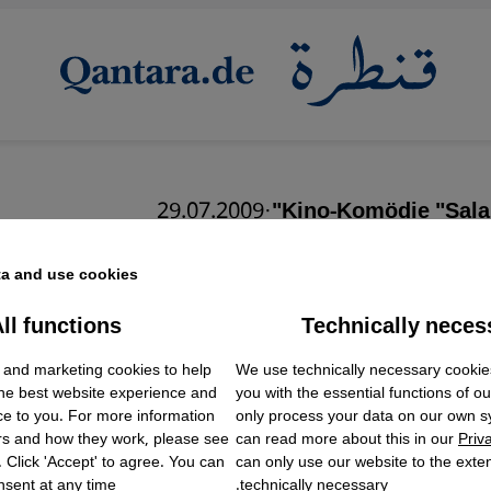
29.07.2009
·
Kino-Komödie "Sala
Orientalisches Märc
a and use cookies.
Ostdeutsc
ll functions
Technically neces
ok Embed / Facebook Connect
Accept
Google Tag Manager
 and marketing cookies to help
We use technically necessary cookie
Twitter Embed
the best website experience and
you with the essential functions of o
Instagram Embed
ce to you. For more information
only process your data on our own 
Youtube Embed
rs and how they work, please see
can read more about this in our
Priv
Google Maps Embed
. Click 'Accept' to agree. You can
can only use our website to the extent
sent at any time.
technically necessary.