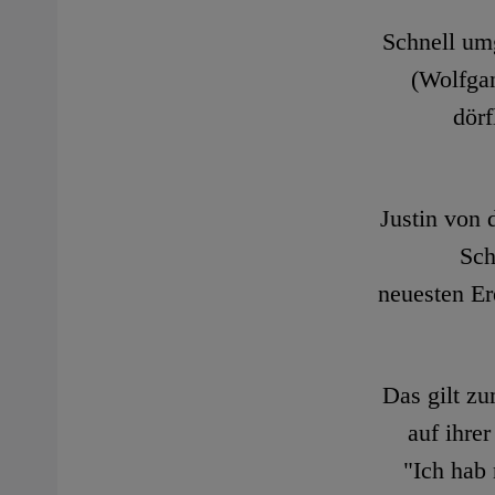
Schnell umg
(Wolfgan
dörf
Justin von 
Sch
neuesten Er
Das gilt zu
auf ihre
"Ich hab 