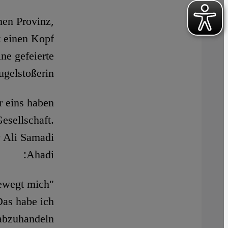
hen Provinz,
t einen Kopf
ne gefeierte
gelstoßerin.
r eins haben
esellschaft.
r Ali Samadi
Ahadi:
 bewegt mich
Das habe ich
bzuhandeln."