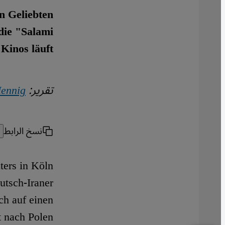
n Geliebten
die "Salami
Kinos läuft.
تقرير:
ennig
نسخ الرابط
ters in Köln
utsch-Iraner
ch auf einen
 nach Polen.