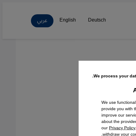
عربي
English
Deutsch
We process your dat
A
Facebo
We use functional
provide you with 
improve our servi
about the provide
our
Privacy Policy
withdraw your con