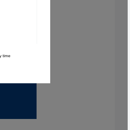
 time.