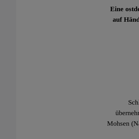
Eine ostd
auf Händ
Sch
übernehm
Mohsen (Na