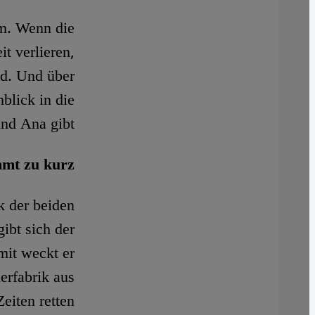
um. Wenn die
t verlieren,
nd. Und über
blick in die
d Ana gibt.
mmt zu kurz
k der beiden
gibt sich der
mit weckt er
erfabrik aus
iten retten.