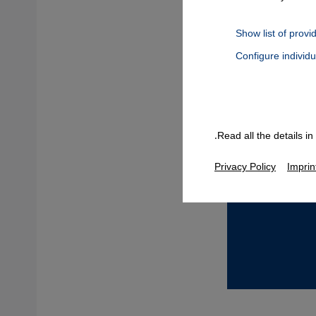
Show list of provi
Configure individ
Connect, Google Maps Embed, Google Tag Manager, Instagram Embed
Read all the details i
Privacy Policy
Imprin