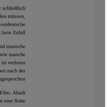
 schließlich
llen müssen,
 ostdeutsche
 kein Zufall.
nd iranische
n wie manche
ist verloren
ben nach der
gesprochen."
 Film. Ahadi
n eine flotte