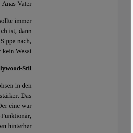
a Anas Vater.
sollte immer
ch ist, dann
 Sippe nach,
kein Wessi!"
lywood-Stil
hsen in den
stärker. Das
Der eine war
-Funktionär,
en hinterher.