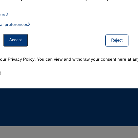
ders
List of providers:
ual preferences
, Twitter Embed, Youtube Embed
Accept
Reject
n our
Privacy Policy
. You can view and withdraw your consent here at any
t