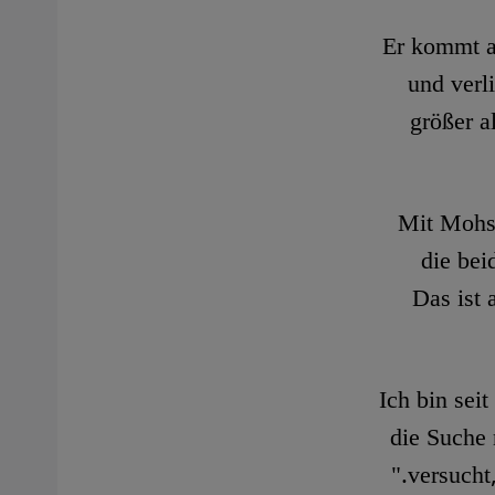
Er kommt ab
und verl
größer a
Mit Mohse
die bei
Das ist 
"Ich bin se
die Suche 
versucht