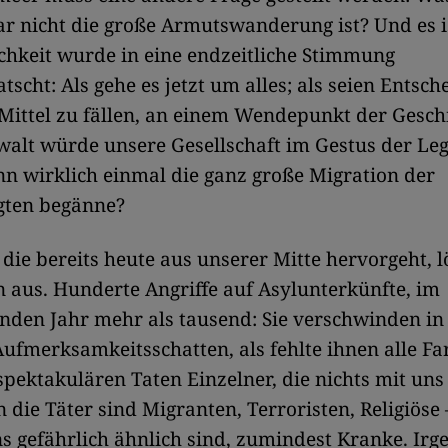
ar nicht die große Armutswanderung ist? Und es is
ichkeit wurde in eine endzeitliche Stimmung
tscht: Als gehe es jetzt um alles; als seien Entsc
 Mittel zu fällen, an einem Wendepunkt der Gesch
alt würde unsere Gesellschaft im Gestus der Leg
nn wirklich einmal die ganz große Migration der
gten begänne?
 die bereits heute aus unserer Mitte hervorgeht, l
 aus. Hunderte Angriffe auf Asylunterkünfte, im
nden Jahr mehr als tausend: Sie verschwinden in
ufmerksamkeitsschatten, als fehlte ihnen alle Fa
spektakulären Taten Einzelner, die nichts mit uns
 die Täter sind Migranten, Terroristen, Religiöse 
s gefährlich ähnlich sind, zumindest Kranke. Irg