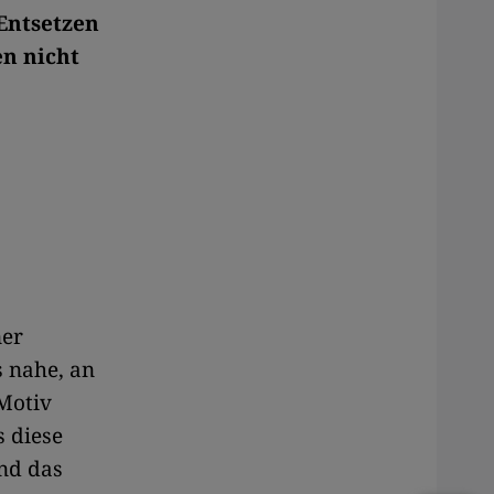
Entsetzen
en nicht
ner
s nahe, an
 Motiv
s diese
nd das