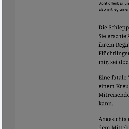
Sicht offenbar un
also mit legitime
Die Schlepp
Sie erschieß
ihrem Regim
Flüchtlinge
mir, sei do
Eine fatale
einem Kreuz
Mitreisende
kann.
Angesichts 
dem Mittel