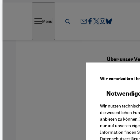
Direkt zum Inhalt springen
Menü
Über unser Ve
Irgen
Wir verarbeiten Ih
ande
Notwendige
Wir nutzen technisc
die wesentlichen Fu
anbieten zu können. 
Deutsch
nur auf unseren eig
Information finden S
Datenschutzerkläru