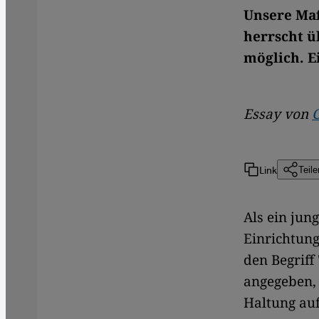
Unsere Maß
herrscht üb
möglich. E
Essay von
Link
Teile
Als ein jun
Einrichtung
den Begriff
angegeben, 
Haltung au