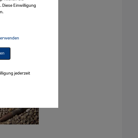
. Diese Einwilligung
n.
 verwenden
Connect, Google Maps Embed, Google Tag Manager, Instagram Embed, 
ren
lligung jederzeit