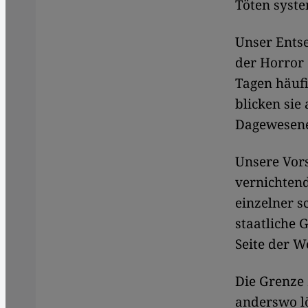
Töten syste
Unser Entse
der Horror 
Tagen häufi
blicken sie 
Dagewesenes
Unsere Vors
vernichten
einzelner s
staatliche G
Seite der W
Die Grenze
anderswo lö