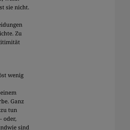
t sie nicht.
heidungen
ichte. Zu
itimität
öst wenig
 einem
rbe. Ganz
 zu tun
– oder,
endwie sind