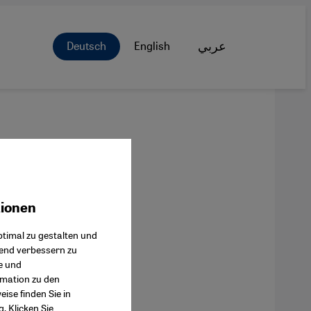
Deutsch
English
عربي
tionen
ok Connect
timal zu gestalten und
fend verbessern zu
e und
rmation zu den
ise finden Sie in
g
. Klicken Sie