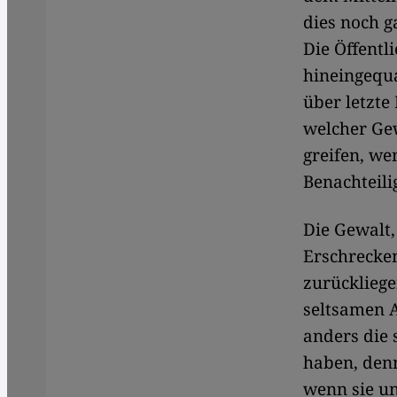
dies noch g
Die Öffentl
hineingequa
über letzte
welcher Gew
greifen, we
Benachteili
Die Gewalt,
Erschrecken
zurückliege
seltsamen A
anders die 
haben, denn
wenn sie un