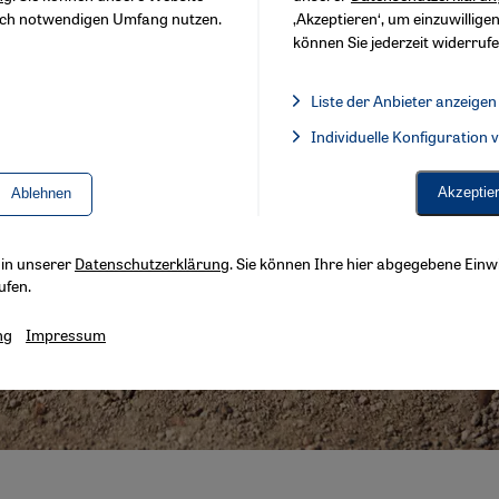
sch notwendigen Umfang nutzen.
‚Akzeptieren‘, um einzuwilligen
können Sie jederzeit widerrufe
Liste der Anbieter anzeigen
Liste der Anbieter:
Individuelle Konfiguration
Facebook Embed / Facebook 
Akzeptie
Ablehnen
s in unserer
Datenschutzerklärung
. Sie können Ihre hier abgegebene Einwi
ufen.
ng
Impressum