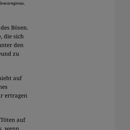
 Grenzregimes,
 des Bösen.
, die sich
unter den
reund zu
ieht auf
nes
hr ertragen
 Töten auf
s, wenn