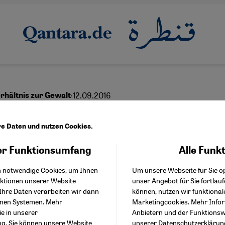
·
12.09.2016
rhältnis zur Gewalt
dwie sind es immer die
re Daten und nutzen Cookies.
ren
r Funktionsumfang
Alle Funk
Facebook Embed / Facebo
Akzeptieren
Google Tag Manager
h notwendige Cookies, um Ihnen
Um unsere Webseite für Sie op
Twitter Embed
nktionen unserer Website
unser Angebot für Sie fortlau
Instagram Embed
Ihre Daten verarbeiten wir dann
können, nutzen wir funktional
Youtube Embed
English
enen Systemen. Mehr
Marketingcookies. Mehr Info
Google Maps Embed
ie in unserer
Anbietern und der Funktionswe
ng
. Sie können unsere Website
unserer
Datenschutzerklärun