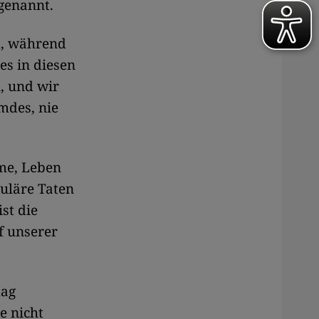
genannt.
ch, während
es in diesen
, und wir
emdes, nie
ime, Leben
uläre Taten
st die
uf unserer
mag
e nicht