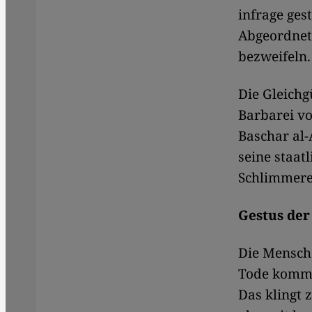
infrage ges
Abgeordnete
bezweifeln.
Die Gleichgü
Barbarei vo
Baschar al-
seine staatl
Schlimmer
Gestus der
Die Mensche
Tode komme
Das klingt 