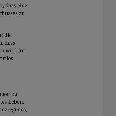
t, dass eine
schusses zu
uf die
n, dass
en wird für
turlos
lmeer zu
tes Leben.
renzregimes,