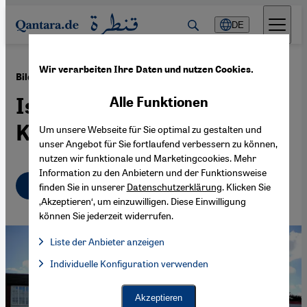
Direkt zum Inhalt springen
DE
Wir verarbeiten Ihre Daten und nutzen Cookies.
·
10.07.2014
Bildungsskandal in Großbritannien
Islamisten im
Alle Funktionen
Klassenzimmer?
Um unsere Webseite für Sie optimal zu gestalten und
unser Angebot für Sie fortlaufend verbessern zu können,
nutzen wir funktionale und Marketingcookies. Mehr
Information zu den Anbietern und der Funktionsweise
Deutsch
English
finden Sie in unserer
Datenschutzerklärung
. Klicken Sie
‚Akzeptieren‘, um einzuwilligen. Diese Einwilligung
können Sie jederzeit widerrufen.
Liste der Anbieter anzeigen
Liste der Anbieter:
Individuelle Konfiguration verwenden
Facebook Embed / Facebook Connect
Facebook Embed / Facebook Connect, Google Maps Embed, Go
Google Tag Manager
Twitter Embed
Akzeptieren
Instagram Embed