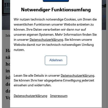
Youtube Embed
Akzeptieren
Notwendiger Funktionsumfang
Google Maps Embed
Wir nutzen technisch notwendige Cookies, um Ihnen die
wesentlichen Funktionen unserer Website anbieten zu
können. Ihre Daten verarbeiten wir dann nur auf
unseren eigenen Systemen. Mehr Information finden Sie
Islamisten im Klassenzimmer?
in unserer
Datenschutzerklärung
. Sie können unsere
Website damit nur im technisch notwendigen Umfang
nutzen.
Haben Islamisten in Großbritannien
säkulare staatliche Schulen mit einem
Ablehnen
hohen Anteil von muslimischen Schülern
infiltriert, um diese zu kontrollieren und zu
Lesen Sie alle Details in unserer
Datenschutzerklärung
.
islamisieren? Diese Frage steht im Zentrum
Sie können Ihre hier abgegebene Einwilligung jederzeit
des Skandals namens „Trojanisches Pferd“,
einsehen und widerrufen.
das jüngst Großbritannien erschüttert hat.
Datenschutzerklärung
Impressum
Von Susannah Tarbush