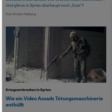
Und gibt es in Syrien überhaupt noch „Gute“?
Von Kristin Helberg
Kriegsverbrechen in Syrien
Wie ein Video Assads Tötungsmaschinerie
enthüllt