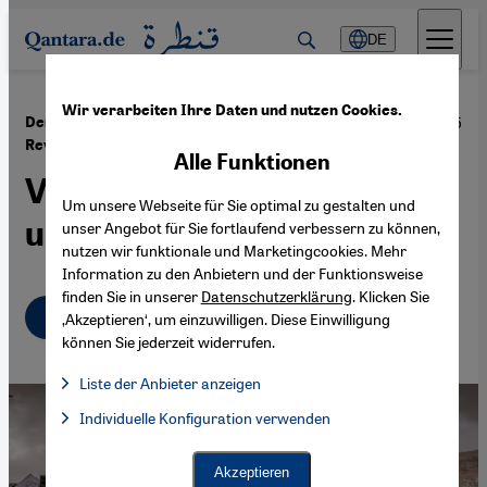
Direkt zum Inhalt springen
DE
Wir verarbeiten Ihre Daten und nutzen Cookies.
·
10.01.2025
Demokratie und Säkularismus in Syriens
Revolution
Alle Funktionen
Vereint, aber
Um unsere Webseite für Sie optimal zu gestalten und
unterschiedlich
unser Angebot für Sie fortlaufend verbessern zu können,
nutzen wir funktionale und Marketingcookies. Mehr
Information zu den Anbietern und der Funktionsweise
finden Sie in unserer
Datenschutzerklärung
. Klicken Sie
Deutsch
English
عربي
‚Akzeptieren‘, um einzuwilligen. Diese Einwilligung
können Sie jederzeit widerrufen.
Liste der Anbieter anzeigen
Liste der Anbieter:
Individuelle Konfiguration verwenden
Facebook Embed / Facebook Connect
Facebook Embed / Facebook Connect, Google Maps Embed, Go
Google Tag Manager
Twitter Embed
Akzeptieren
Instagram Embed