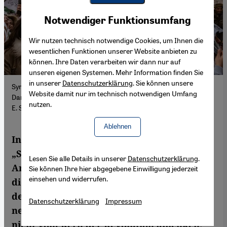
Youtube Embed
Akzeptieren
Notwendiger Funktionsumfang
Google Maps Embed
Wir nutzen technisch notwendige Cookies, um Ihnen die
wesentlichen Funktionen unserer Website anbieten zu
können. Ihre Daten verarbeiten wir dann nur auf
unseren eigenen Systemen. Mehr Information finden Sie
in unserer
Datenschutzerklärung
. Sie können unsere
Syrer:innen feiern gemeinsam den Sturz des Assad-Regimes,
Website damit nur im technisch notwendigen Umfang
Damaskus, 27. Dezember 2024. (Foto: Picture Alliance / Anadolu |
nutzen.
E. Sansar)
Ablehnen
In Syrien wird über
„Säkularismus” gestritten: Assad-
Lesen Sie alle Details in unserer
Datenschutzerklärung
.
Anhänger:innen bringen den Begriff gegen
Sie können Ihre hier abgegebene Einwilligung jederzeit
einsehen und widerrufen.
die Revolution in Stellung, die
demokratische Opposition versucht, ihn
Datenschutzerklärung
Impressum
neu zu definieren. Der Streit sollte jedoch
nicht vom Kern der Revolution ablenken: