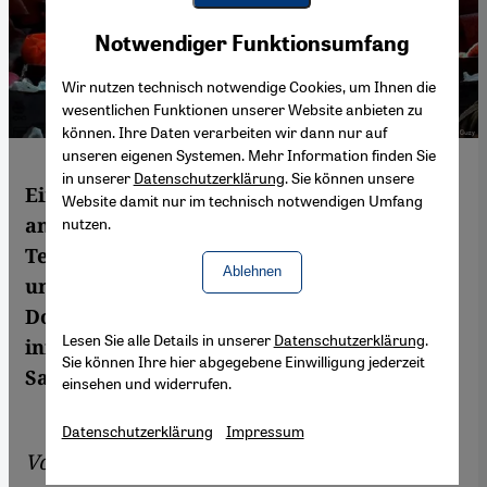
Youtube Embed
Akzeptieren
Notwendiger Funktionsumfang
Google Maps Embed
Wir nutzen technisch notwendige Cookies, um Ihnen die
wesentlichen Funktionen unserer Website anbieten zu
können. Ihre Daten verarbeiten wir dann nur auf
unseren eigenen Systemen. Mehr Information finden Sie
in unserer
Datenschutzerklärung
. Sie können unsere
Einerseits Reisewarnungen nach Europa,
Website damit nur im technisch notwendigen Umfang
andererseits Aufrufe zum Dschihad: Die
nutzen.
Terrororganisation IS nutzt die Pandemie,
Ablehnen
um die Aufmerksamkeit auf sich zu lenken.
Doch auch die Mitglieder könnten sich
Lesen Sie alle Details in unserer
Datenschutzerklärung
.
infizieren. Von Tom Allinson und Lewis
Sie können Ihre hier abgegebene Einwilligung jederzeit
Sanders
einsehen und widerrufen.
Datenschutzerklärung
Impressum
Von
Lewis Sanders IV
,
Tom Allinson