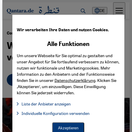
Direkt zum Inhalt springen
DE
Wir verarbeiten Ihre Daten und nutzen Cookies.
·
29.03.2020
Coronavirus im Maschrek
Wie der "Islamische Staat"
Alle Funktionen
von der Pandemie profitiert
Um unsere Webseite für Sie optimal zu gestalten und
unser Angebot für Sie fortlaufend verbessern zu können,
nutzen wir funktionale und Marketingcookies. Mehr
Information zu den Anbietern und der Funktionsweise
Deutsch
English
عربي
finden Sie in unserer
Datenschutzerklärung
. Klicken Sie
‚Akzeptieren‘, um einzuwilligen. Diese Einwilligung
können Sie jederzeit widerrufen.
Liste der Anbieter anzeigen
Liste der Anbieter:
Individuelle Konfiguration verwenden
Facebook Embed / Facebook Connect
Facebook Embed / Facebook Connect, Google Maps Embed, Go
Google Tag Manager
Twitter Embed
Akzeptieren
Instagram Embed