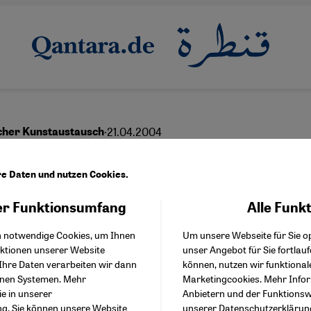
·
21.04.2004
cher Kunstaustausch
hen Kreativität und
re Daten und nutzen Cookies.
graphie
r Funktionsumfang
Alle Funk
Facebook Embed / Facebo
Akzeptieren
Google Tag Manager
h notwendige Cookies, um Ihnen
Um unsere Webseite für Sie op
Twitter Embed
nktionen unserer Website
unser Angebot für Sie fortlau
Instagram Embed
Ihre Daten verarbeiten wir dann
können, nutzen wir funktional
Youtube Embed
enen Systemen. Mehr
Marketingcookies. Mehr Info
Google Maps Embed
ie in unserer
Anbietern und der Funktionswe
ng
. Sie können unsere Website
unserer
Datenschutzerklärun