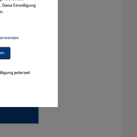
. Diese Einwilligung
n.
 verwenden
Connect, Google Maps Embed, Google Tag Manager, Instagram Embed, 
ren
lligung jederzeit