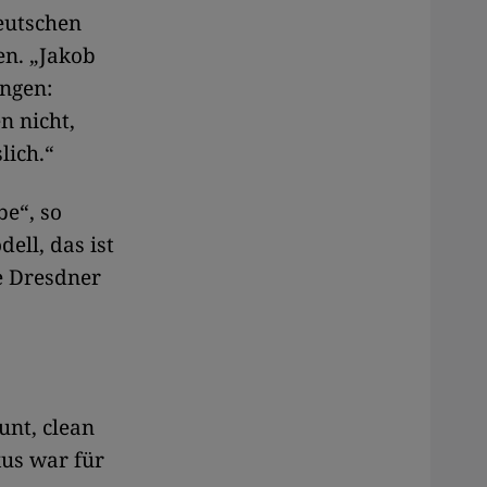
eutschen
en. „Jakob
ingen:
n nicht,
lich.“
be“, so
ell, das ist
ge Dresdner
unt, clean
kus war für