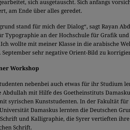
rbeitet, sich ausgetauscht. Sich anfangs vorsich
t, am Ende über alles geredet.
rund stand für mich der Dialog“, sagt Rayan Abd
ür Typographie an der Hochschule für Grafik un
 „Ich wollte mit meiner Klasse in die arabische We
. September sehr negative Orient-Bild zu korrigie
mer Workshop
tudenten nebenbei auch etwas für ihr Studium le
e Abdullah mit Hilfe des Goetheinstituts Damasku
t syrischen Kunststudenten. In der Fakultät für
 Universität Damaskus lernten die Deutschen Gr
Schrift und Kalligraphie, die Syrer vertieften ihr
chen Schrift.