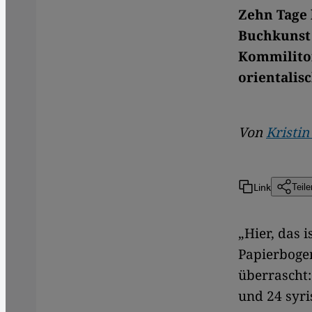
Zehn Tage 
Buchkunst
Kommiliton
orientalis
Von
Kristin
Link
Teile
​​„Hier, da
Papierbogen
überrascht
und 24 syr