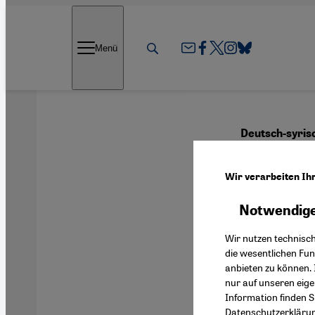
Direkt zum Inhalt springen
Menü
Deutsch-syris
Zwisc
Wir verarbeiten Ih
Kalli
Notwendige
Wir nutzen technisc
die wesentlichen Fu
anbieten zu können. 
Deutsch
nur auf unseren eig
Information finden S
Datenschutzerkläru