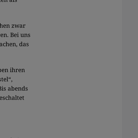
chen zwar
en. Bei uns
machen, das
ben ihren
tel“,
Bis abends
eschaltet