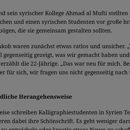
d sein syrischer Kollege Ahmad al Mufti stellten 
chen und einen syrischen Studenten vor große b
ögen, die sie gemeinsam gestalten sollten.
akob waren zunächst etwas ratlos und unsicher. 
l gegenseitig gezeigt, was wir gemacht haben un
, erzählt die 22-Jährige. „Das war neu für mich. Be
der für sich, wir fragen uns nicht gegenseitig nach
edliche Herangehensweise
eise schreiben Kalligraphiestudenten in Syrien T
eren dabei ihre Schönschrift. Es geht weniger da
l zu entwickeln oder kreativ etwas Neues zu schaf