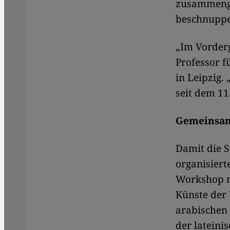
zusammengea
beschnupper
„Im Vorderg
Professor f
in Leipzig.
seit dem 11
Gemeinsa
Damit die S
organisiert
Workshop mi
Künste der
arabischen 
der lateinis