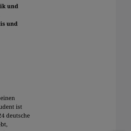
hik und
n
is und
 einen
udent ist
24 deutsche
bt,