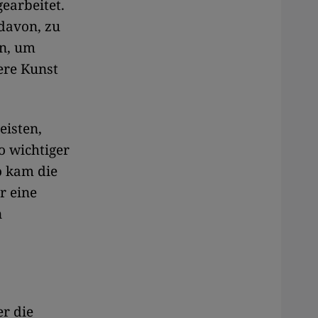
earbeitet.
davon, zu
en, um
ere Kunst
eisten,
o wichtiger
o kam die
r eine
n
r die