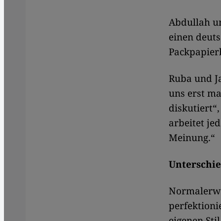
Abdullah un
einen deuts
Packpapierb
Ruba und J
uns erst ma
diskutiert“
arbeitet je
Meinung.“
Unterschi
​​Normalerw
perfektioni
eigenen Sti