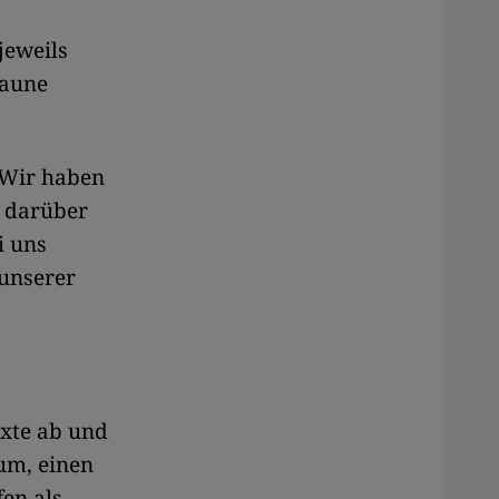
jeweils
raune
„Wir haben
d darüber
i uns
 unserer
exte ab und
rum, einen
fen als