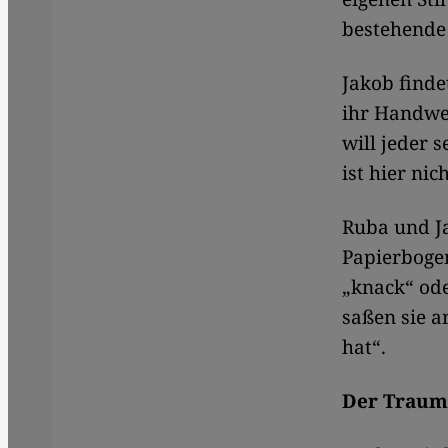
bestehende
Jakob finde
ihr Handwe
will jeder 
ist hier nic
Ruba und J
Papierbogen
„knack“ ode
saßen sie a
hat“.
Der Traum