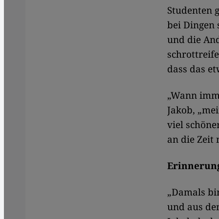
Studenten 
bei Dingen 
und die And
schrottreif
dass das et
„Wann immer
Jakob, „mei
viel schöne
an die Zeit
Erinnerung
„Damals bin
und aus dem