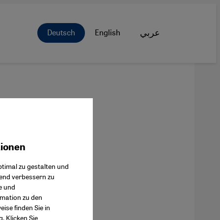
Deutsch
English
عربي
tionen
ok Connect
timal zu gestalten und
fend verbessern zu
e und
rmation zu den
ise finden Sie in
g
. Klicken Sie