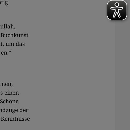
tig
ullah,
d Buchkunst
lt, um das
ren.“
rnen,
s einen
 Schöne
undzüge der
e Kenntnisse