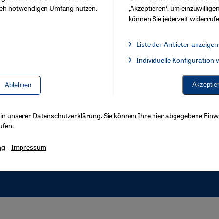
sch notwendigen Umfang nutzen.
‚Akzeptieren‘, um einzuwilligen
können Sie jederzeit widerrufe
Liste der Anbieter anzeigen
Liste der Anbieter:
Individuelle Konfiguration
Facebook Embed / Facebook 
Akzeptie
Ablehnen
s in unserer
Datenschutzerklärung
. Sie können Ihre hier abgegebene Einwi
ufen.
ng
Impressum