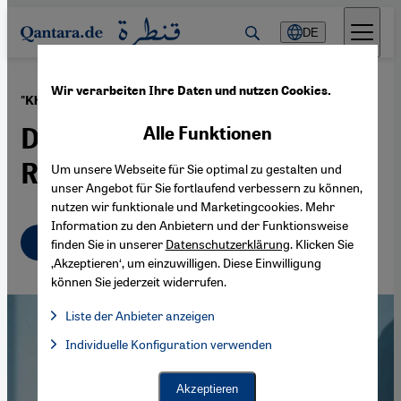
Direkt zum Inhalt springen
DE
Wir verarbeiten Ihre Daten und nutzen Cookies.
·
29.09.2021
"Khomeini. Der Revolutionär des Islam"
Der unbekannte
Alle Funktionen
Revolutionsführer
Um unsere Webseite für Sie optimal zu gestalten und
unser Angebot für Sie fortlaufend verbessern zu können,
nutzen wir funktionale und Marketingcookies. Mehr
Information zu den Anbietern und der Funktionsweise
Deutsch
English
finden Sie in unserer
Datenschutzerklärung
. Klicken Sie
‚Akzeptieren‘, um einzuwilligen. Diese Einwilligung
können Sie jederzeit widerrufen.
Liste der Anbieter anzeigen
Liste der Anbieter:
Individuelle Konfiguration verwenden
Facebook Embed / Facebook Connect
Facebook Embed / Facebook Connect, Google Maps Embed, Go
Google Tag Manager
Twitter Embed
Akzeptieren
Instagram Embed