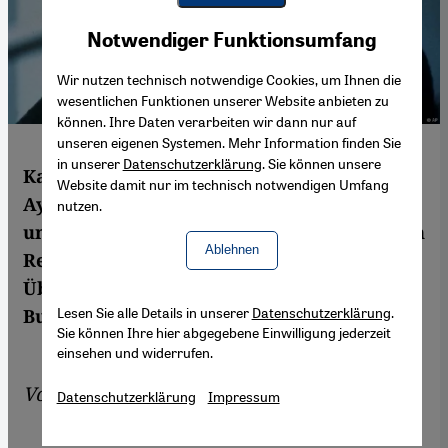
Youtube Embed
Akzeptieren
Notwendiger Funktionsumfang
Google Maps Embed
Wir nutzen technisch notwendige Cookies, um Ihnen die
wesentlichen Funktionen unserer Website anbieten zu
können. Ihre Daten verarbeiten wir dann nur auf
unseren eigenen Systemen. Mehr Information finden Sie
in unserer
Datenschutzerklärung
. Sie können unsere
Katajun Amirpurs neue Biografie von
Website damit nur im technisch notwendigen Umfang
Ayatollah Khomeini ist ein vielschichtiges
nutzen.
und kenntnisreiches Portrait des iranischen
Ablehnen
Revolutionsführers – und bietet
Überraschendes. Marian Brehmer hat das
Lesen Sie alle Details in unserer
Datenschutzerklärung
.
Buch für Qantara.de gelesen.
Sie können Ihre hier abgegebene Einwilligung jederzeit
einsehen und widerrufen.
Von
Marian Brehmer
Datenschutzerklärung
Impressum