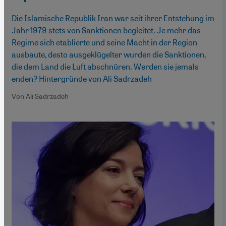
Die Islamische Republik Iran war seit ihrer Entstehung im
Jahr 1979 stets von Sanktionen begleitet. Je mehr das
Regime sich etablierte und seine Macht in der Region
ausbaute, desto ausgeklügelter wurden die Sanktionen,
die dem Land die Luft abschnüren. Werden sie jemals
enden? Hintergründe von Ali Sadrzadeh
Von Ali Sadrzadeh